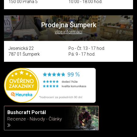
150 00 Praha 5
10:00 - 18:00 hod.
Prodejna Šumperk
více informací
Jesenická 22
Po - Čt: 13 - 17 hod.
787 01 Šumperk
Pá: 9 - 17 hod.
Bushcraft Portál
Recenze - Návody - Články