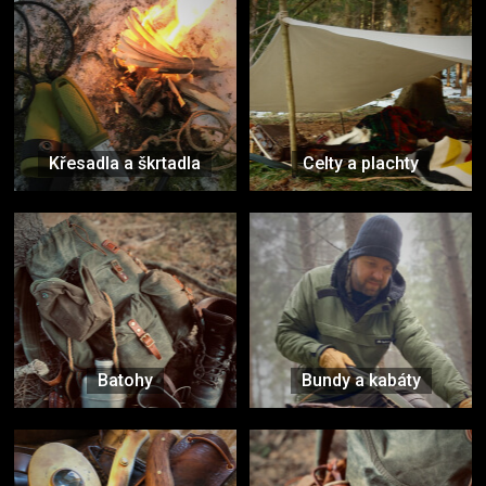
Křesadla a škrtadla
Celty a plachty
Batohy
Bundy a kabáty