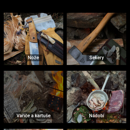
Vybavení, na které spoléháte nejčastěji
Nože
Sekery
Vařiče a kartuše
Nádobí