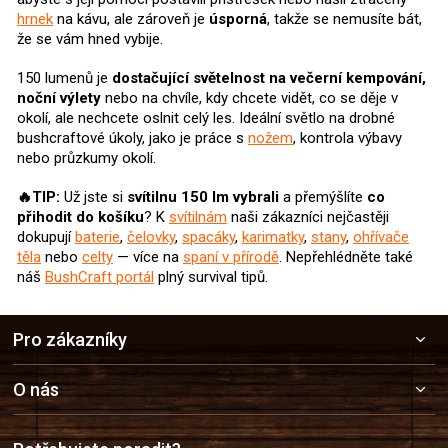
p
hrnek
na kávu, ale zároveň je
úsporná
, takže se nemusíte bát,
r
že se vám hned vybije.
v
k
150 lumenů je
dostačující světelnost na večerní kempování,
y
noční výlety
nebo na chvíle, kdy chcete vidět, co se děje v
v
okolí, ale nechcete oslnit celý les. Ideální světlo na drobné
ý
bushcraftové úkoly, jako je práce s
nožem
, kontrola výbavy
p
nebo průzkumy okolí.
i
s
🔥TIP:
Už jste si
svítilnu 150 lm
vybrali
a přemýšlíte
co
u
přihodit do košíku
? K
svítilnám
naši zákazníci nejčastěji
dokupují
baterie
,
čelovky
,
spacáky
,
karimatky
,
stany
,
ohřívače
těla
nebo
celty
— více na
spaní v přírodě
. Nepřehlédněte také
náš
BushCraft portál
plný survival tipů.
Z
Pro zákazníky
á
p
a
O nás
t
í