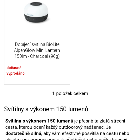
i
k
s
t
p
ů
r
o
d
u
Dobíjecí svítilna BioLite
k
AlpenGlow Mini Lantern
t
150lm - Charcoal (96g)
ů
dočasně
vyprodáno
1
položek celkem
O
v
l
Svítilny s výkonem 150 lumenů
á
d
Svítilna s výkonem 150 lumenů
je přesně ta zlatá střední
a
cesta, kterou ocení každý outdoorový nadšenec. Je
c
dostatečně silná
, aby vám efektivně posvítila na cestu nebo
í
abyste s její pomocí postavili přístřešek nebo našli ztracený