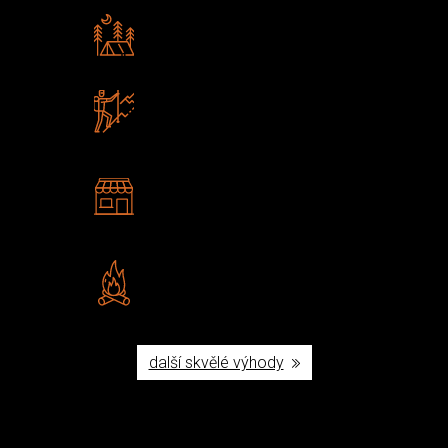
Rádi předáváme zkušenosti
Poradíme vám s výběrem
Zboží sami testujeme
U nás nekoupíte „zajíce v pytli“
2 kamenné prodejny
Navštivte nás v Praze a
Šumperku
Vlastní značka JuBö
Poctivá ruční výroba v ČR
další skvělé výhody
Užijte si to v přírodě