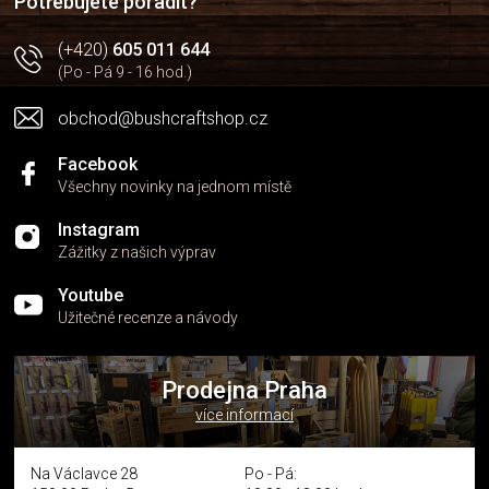
Potřebujete poradit?
(+420)
605 011 644
(Po - Pá 9 - 16 hod.)
obchod@bushcraftshop.cz
Facebook
Všechny novinky na jednom místě
Instagram
Zážitky z našich výprav
Youtube
Užitečné recenze a návody
Prodejna Praha
více informací
Na Václavce 28
Po - Pá: