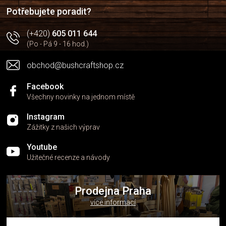
í
Potřebujete poradit?
(+420)
605 011 644
(Po - Pá 9 - 16 hod.)
obchod@bushcraftshop.cz
Facebook
Všechny novinky na jednom místě
Instagram
Zážitky z našich výprav
Youtube
Užitečné recenze a návody
Prodejna Praha
více informací