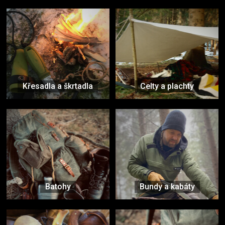
Křesadla a škrtadla
Celty a plachty
Batohy
Bundy a kabáty