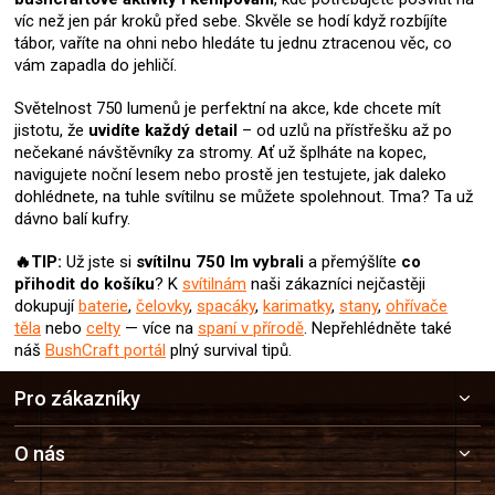
p
víc než jen pár kroků před sebe. Skvěle se hodí když rozbíjíte
r
tábor, vaříte na ohni nebo hledáte tu jednu ztracenou věc, co
v
vám zapadla do jehličí.
k
y
Světelnost 750 lumenů je perfektní na akce, kde chcete mít
v
jistotu, že
uvidíte každý detail
– od uzlů na přístřešku až po
ý
nečekané návštěvníky za stromy. Ať už šplháte na kopec,
p
navigujete noční lesem nebo prostě jen testujete, jak daleko
i
dohlédnete, na tuhle svítilnu se můžete spolehnout. Tma? Ta už
s
dávno balí kufry.
u
🔥TIP:
Už jste si
svítilnu 750 lm
vybrali
a přemýšlíte
co
přihodit do košíku
? K
svítilnám
naši zákazníci nejčastěji
dokupují
baterie
,
čelovky
,
spacáky
,
karimatky
,
stany
,
ohřívače
těla
nebo
celty
— více na
spaní v přírodě
. Nepřehlédněte také
náš
BushCraft portál
plný survival tipů.
Z
Pro zákazníky
á
p
a
O nás
t