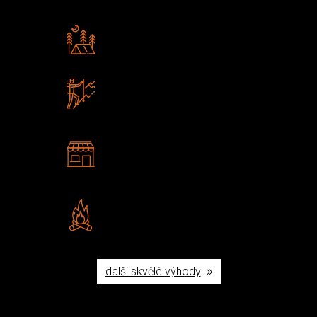
Rádi předáváme zkušenosti
Poradíme vám s výběrem
Zboží sami testujeme
U nás nekoupíte „zajíce v pytli“
2 kamenné prodejny
Navštivte nás v Praze a
Šumperku
Vlastní značka JuBö
Poctivá ruční výroba v ČR
další skvělé výhody