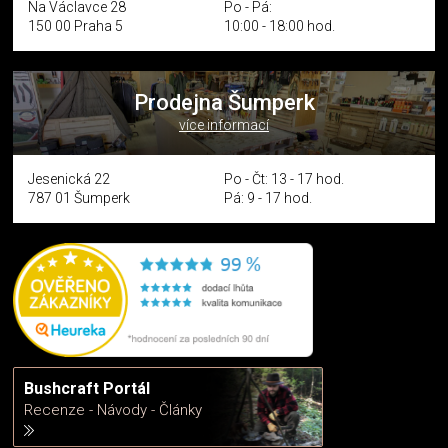
Na Václavce 28
Po - Pá:
150 00 Praha 5
10:00 - 18:00 hod.
Prodejna Šumperk
více informací
Jesenická 22
Po - Čt: 13 - 17 hod.
787 01 Šumperk
Pá: 9 - 17 hod.
Bushcraft Portál
Recenze - Návody - Články