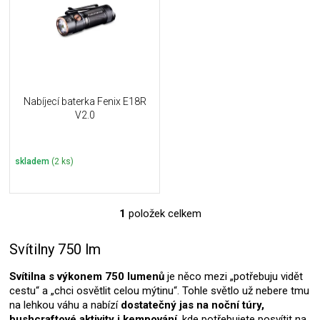
i
k
s
t
p
ů
r
o
d
u
Nabíjecí baterka Fenix E18R
k
V2.0
t
ů
skladem
(2 ks)
1
položek celkem
O
v
l
Svítilny 750 lm
á
d
Svítilna s výkonem 750 lumenů
je něco mezi „potřebuju vidět
a
cestu“ a „chci osvětlit celou mýtinu“. Tohle světlo už nebere tmu
c
na lehkou váhu a nabízí
dostatečný jas na noční túry,
í
bushcraftové aktivity i kempování
, kde potřebujete posvítit na