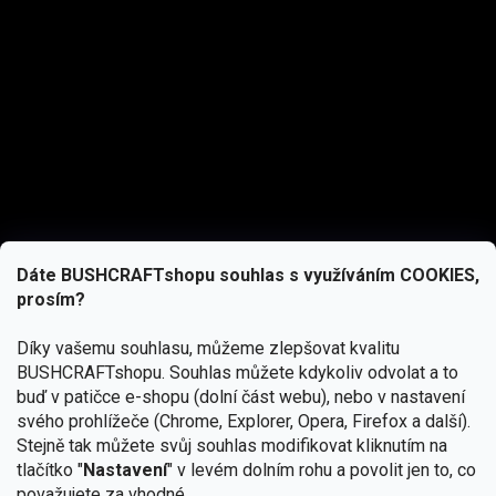
Dáte BUSHCRAFTshopu souhlas s využíváním COOKIES,
prosím?
Díky vašemu souhlasu, můžeme zlepšovat kvalitu
BUSHCRAFTshopu.
Souhlas můžete kdykoliv odvolat a to
buď v patičce e-shopu (dolní část webu), nebo v nastavení
svého prohlížeče (Chrome, Explorer, Opera, Firefox a další).
Stejně tak můžete svůj souhlas modifikovat kliknutím na
tlačítko "
Nastavení
" v levém dolním rohu a povolit jen to, co
Přihlásit se
považujete za vhodné.