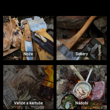
Užijte si to v přírodě
Vybavení, na které spoléháte nejčastěji
Nože
Sekery
Vařiče a kartuše
Nádobí