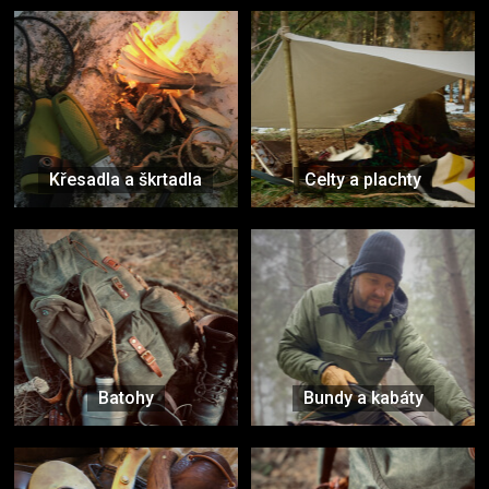
Křesadla a škrtadla
Celty a plachty
Batohy
Bundy a kabáty