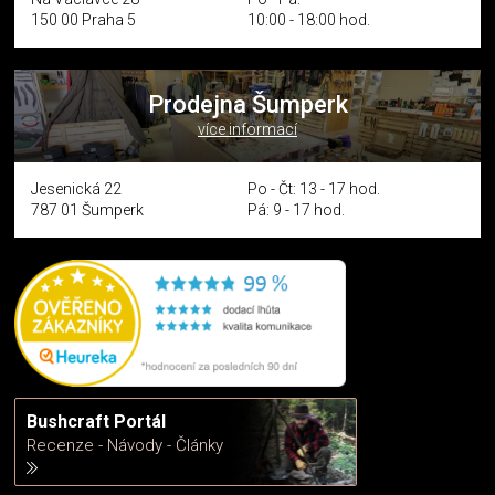
150 00 Praha 5
10:00 - 18:00 hod.
Prodejna Šumperk
více informací
Jesenická 22
Po - Čt: 13 - 17 hod.
787 01 Šumperk
Pá: 9 - 17 hod.
Bushcraft Portál
Recenze - Návody - Články