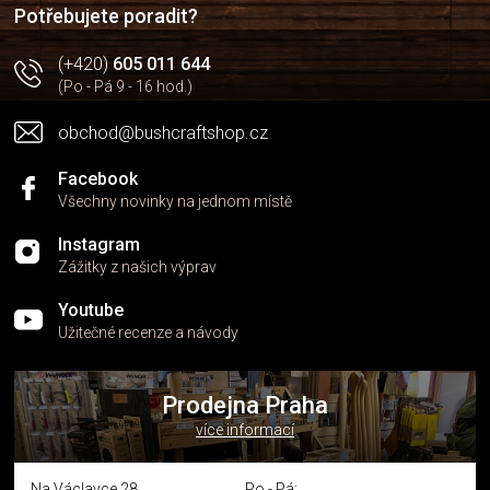
í
p
Potřebujete poradit?
r
v
(+420)
605 011 644
k
(Po - Pá 9 - 16 hod.)
y
v
obchod@bushcraftshop.cz
ý
p
i
Facebook
s
Všechny novinky na jednom místě
u
Instagram
Zážitky z našich výprav
Youtube
Užitečné recenze a návody
Prodejna Praha
více informací
Na Václavce 28
Po - Pá: