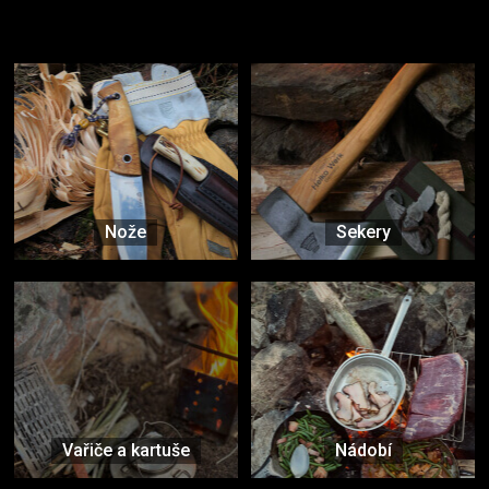
Užijte si to v přírodě
Vybavení, na které spoléháte nejčastěji
Nože
Sekery
Vařiče a kartuše
Nádobí