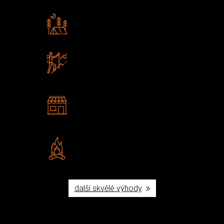
Rádi předáváme zkušenosti
Poradíme vám s výběrem
Zboží sami testujeme
U nás nekoupíte „zajíce v pytli“
2 kamenné prodejny
Navštivte nás v Praze a
Šumperku
Vlastní značka JuBö
Poctivá ruční výroba v ČR
další skvělé výhody