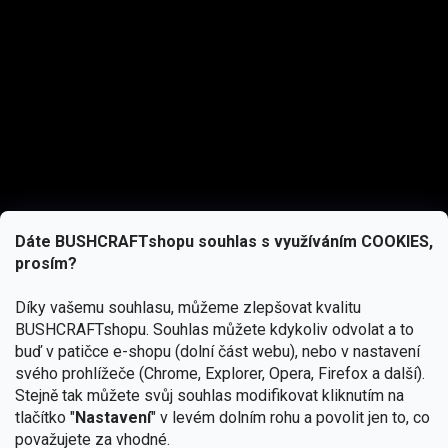
Dáte BUSHCRAFTshopu souhlas s využíváním COOKIES,
prosím?
Díky vašemu souhlasu, můžeme zlepšovat kvalitu
BUSHCRAFTshopu.
Souhlas můžete kdykoliv odvolat a to
buď v patičce e-shopu (dolní část webu), nebo v nastavení
svého prohlížeče (Chrome, Explorer, Opera, Firefox a další).
Stejně tak můžete svůj souhlas modifikovat kliknutím na
tlačítko "
Nastavení
" v levém dolním rohu a povolit jen to, co
Přihlásit se
považujete za vhodné.