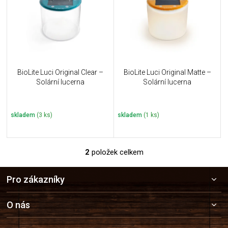
i
k
s
t
p
ů
r
o
d
u
BioLite Luci Original Clear –
BioLite Luci Original Matte –
k
Solární lucerna
Solární lucerna
t
ů
skladem
(3 ks)
skladem
(1 ks)
2
položek celkem
O
v
Z
l
Pro zákazníky
á
á
p
d
a
a
O nás
c
t
í