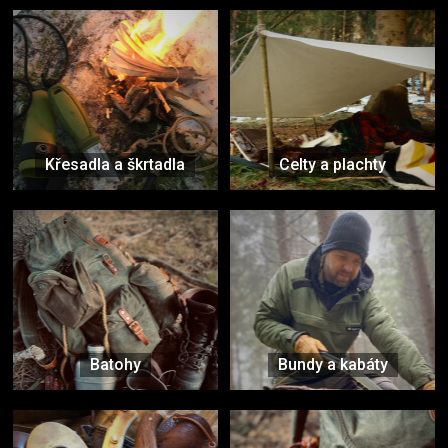
Křesadla a škrtadla
Celty a plachty
Batohy
Bundy a kabáty