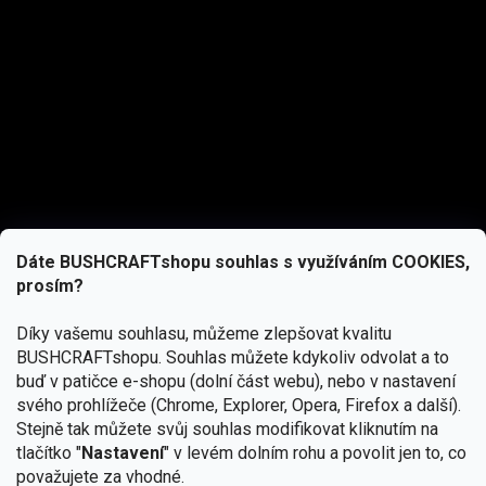
Dáte BUSHCRAFTshopu souhlas s využíváním COOKIES,
prosím?
Díky vašemu souhlasu, můžeme zlepšovat kvalitu
BUSHCRAFTshopu.
Souhlas můžete kdykoliv odvolat a to
buď v patičce e-shopu (dolní část webu), nebo v nastavení
svého prohlížeče (Chrome, Explorer, Opera, Firefox a další).
Stejně tak můžete svůj souhlas modifikovat kliknutím na
tlačítko "
Nastavení
" v levém dolním rohu a povolit jen to, co
Přihlásit se
považujete za vhodné.