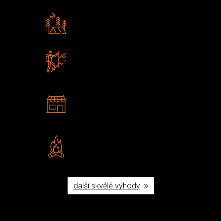
Rádi předáváme zkušenosti
Poradíme vám s výběrem
Zboží sami testujeme
U nás nekoupíte „zajíce v pytli“
2 kamenné prodejny
Navštivte nás v Praze a
Šumperku
Vlastní značka JuBö
Poctivá ruční výroba v ČR
další skvělé výhody