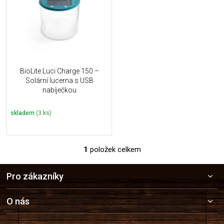
i
k
s
t
p
ů
r
o
d
u
BioLite Luci Charge 150 –
k
Solární lucerna s USB
t
nabíječkou
ů
skladem
(3 ks)
1
položek celkem
O
v
Z
l
Pro zákazníky
á
á
p
d
a
a
O nás
c
t
í