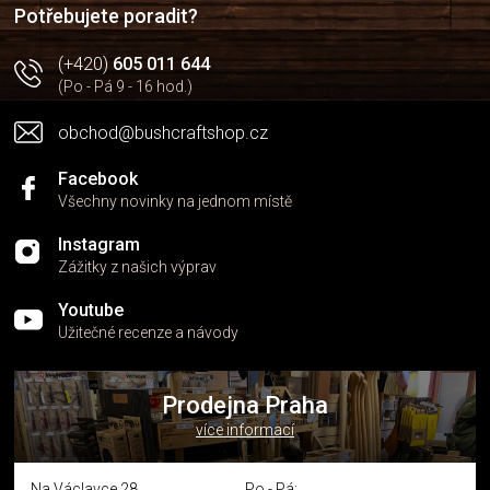
í
p
Potřebujete poradit?
r
v
(+420)
605 011 644
k
(Po - Pá 9 - 16 hod.)
y
v
obchod@bushcraftshop.cz
ý
p
i
Facebook
s
Všechny novinky na jednom místě
u
Instagram
Zážitky z našich výprav
Youtube
Užitečné recenze a návody
Prodejna Praha
více informací
Na Václavce 28
Po - Pá: