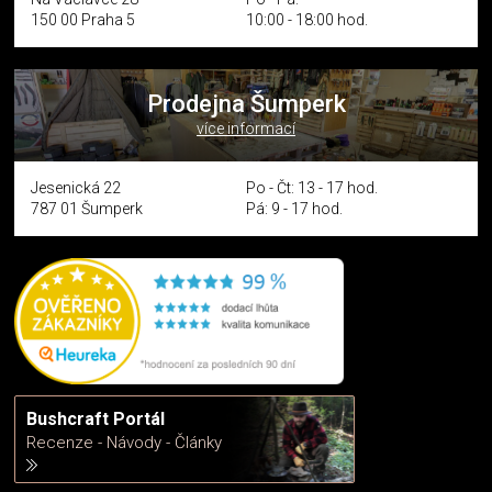
150 00 Praha 5
10:00 - 18:00 hod.
Prodejna Šumperk
více informací
Jesenická 22
Po - Čt: 13 - 17 hod.
787 01 Šumperk
Pá: 9 - 17 hod.
Bushcraft Portál
Recenze - Návody - Články