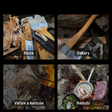
Užijte si to v přírodě
Vybavení, na které spoléháte nejčastěji
Nože
Sekery
Vařiče a kartuše
Nádobí