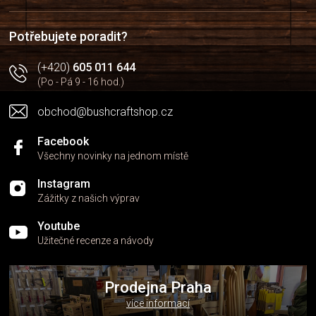
t
í
Potřebujete poradit?
(+420)
605 011 644
(Po - Pá 9 - 16 hod.)
obchod@bushcraftshop.cz
Facebook
Všechny novinky na jednom místě
Instagram
Zážitky z našich výprav
Youtube
Užitečné recenze a návody
Prodejna Praha
více informací