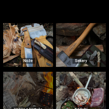
Užijte si to v přírodě
Vybavení, na které spoléháte nejčastěji
Nože
Sekery