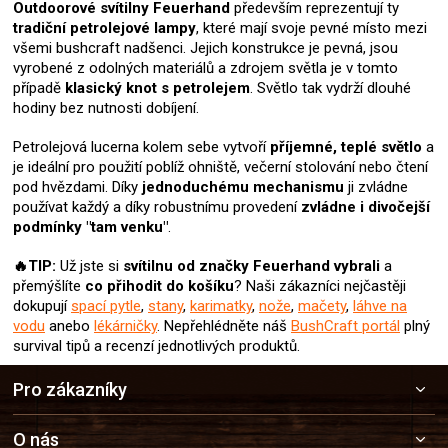
Outdoorové svítilny Feuerhand
především reprezentují ty
tradiční petrolejové lampy
, které mají svoje pevné místo mezi
všemi bushcraft nadšenci. Jejich konstrukce je pevná, jsou
vyrobené z odolných materiálů a zdrojem světla je v tomto
případě
klasický knot s petrolejem
. Světlo tak vydrží dlouhé
hodiny bez nutnosti dobíjení.
Petrolejová lucerna kolem sebe vytvoří
příjemné, teplé světlo
a
je ideální pro použití poblíž ohniště, večerní stolování nebo čtení
pod hvězdami. Díky
jednoduchému mechanismu
ji zvládne
používat každý a díky robustnímu provedení
zvládne i divočejší
podmínky "tam venku"
.
🔥TIP:
Už jste si
svítilnu od značky Feuerhand
vybrali
a
přemýšlíte
co přihodit do košíku
? Naši zákazníci nejčastěji
dokupují
spací pytle
,
stany
,
karimatky
,
nože
,
mačety
,
láhve na
vodu
anebo
lékárničky
. Nepřehlédněte náš
BushCraft portál
plný
survival tipů a recenzí jednotlivých produktů.
Z
Pro zákazníky
á
p
a
O nás