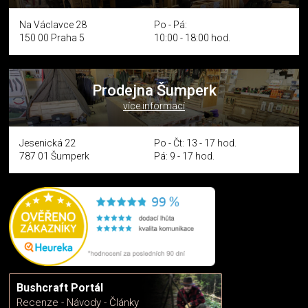
Na Václavce 28
Po - Pá:
150 00 Praha 5
10:00 - 18:00 hod.
Prodejna Šumperk
více informací
Jesenická 22
Po - Čt: 13 - 17 hod.
787 01 Šumperk
Pá: 9 - 17 hod.
Bushcraft Portál
Recenze - Návody - Články