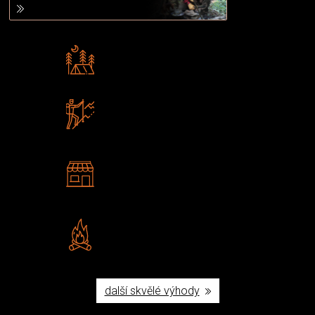
Rádi předáváme zkušenosti
Poradíme vám s výběrem
Zboží sami testujeme
U nás nekoupíte „zajíce v pytli“
2 kamenné prodejny
Navštivte nás v Praze a
Šumperku
Vlastní značka JuBö
Poctivá ruční výroba v ČR
další skvělé výhody