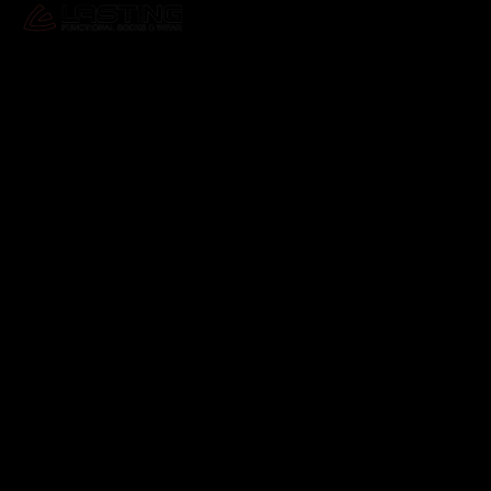
Odebírat newsletter
Vložte svůj e-mail a my vám budeme zasílat informace o
nových produktech na našem e-shopu.
E-mail
Vložením e-mailu souhlasíte s
podmínkami ochrany
osobních údajů
Přihlásit se