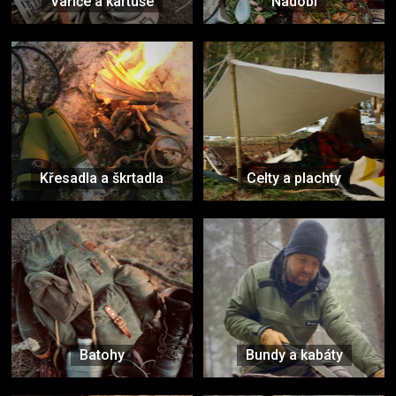
Vařiče a kartuše
Nádobí
Křesadla a škrtadla
Celty a plachty
Batohy
Bundy a kabáty