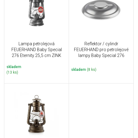
i
k
s
t
p
ů
r
o
d
u
Lampa petrolejová
Reflektor / cylindr
k
FEUERHAND Baby Special
FEUERHAND pro petrolejové
t
276 Eternity 25,5 cm ZINK
lampy Baby Special 276
ů
Reflector Shade ZINK
skladem
skladem
(8 ks)
(13 ks)