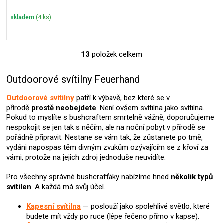
Reflector Shade RED
skladem
(4 ks)
13
položek celkem
O
v
l
Outdoorové svítilny Feuerhand
á
d
Outdoorové svítilny
patří k výbavě, bez které se v
a
přírodě
prostě neobejdete
. Není ovšem svítilna jako svítilna.
c
Pokud to myslíte s bushcraftem smrtelně vážně, doporučujeme
í
nespokojit se jen tak s něčím, ale na noční pobyt v přírodě se
p
pořádně připravit. Nestane se vám tak, že zůstanete po tmě,
r
vydáni napospas těm divným zvukům ozývajícím se z křoví za
v
vámi, protože na jejich zdroj jednoduše neuvidíte.
k
y
Pro všechny správné bushcrafťáky nabízíme hned
několik typů
v
svítilen
. A každá má svůj účel.
ý
p
Kapesní svítilna
— poslouží jako spolehlivé světlo, které
i
budete mít vždy po ruce (lépe řečeno přímo v kapse).
s