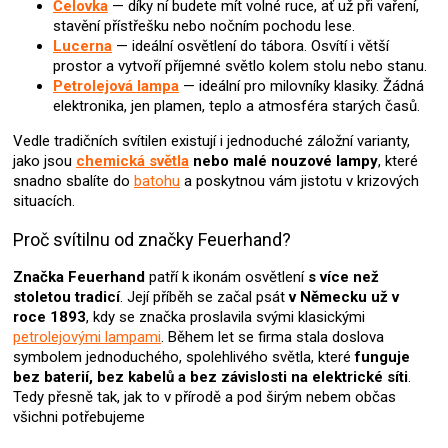
Čelovka
— díky ní budete mít volné ruce, ať už při vaření,
u
stavění přístřešku nebo nočním pochodu lese.
Lucerna
— ideální osvětlení do tábora. Osvítí i větší
prostor a vytvoří příjemné světlo kolem stolu nebo stanu.
Petrolejová lampa
— ideální pro milovníky klasiky. Žádná
elektronika, jen plamen, teplo a atmosféra starých časů.
Vedle tradičních svítilen existují i jednoduché záložní varianty,
jako jsou
chemická světla
nebo malé nouzové lampy
, které
snadno sbalíte do
batohu
a poskytnou vám jistotu v krizových
situacích.
Proč svítilnu od značky Feuerhand?
Značka Feuerhand
patří k ikonám osvětlení
s více než
stoletou tradicí
. Její příběh se začal psát
v Německu už v
roce 1893
, kdy se značka proslavila svými klasickými
petrolejovými lampami
. Během let se firma stala doslova
symbolem jednoduchého, spolehlivého světla, které
funguje
bez baterií, bez kabelů a bez závislosti na elektrické síti
.
Tedy přesně tak, jak to v přírodě a pod širým nebem občas
všichni potřebujeme