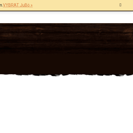
m.
VYBRAT JuBö »