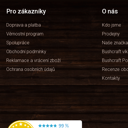
a
t
Pro zákazníky
O nás
í
Doprava a platba
Kdo jsme
Věrnostní program
Prodejny
Spolupráce
Naše značka
Obchodní podmínky
Bushcraft ví
Reklamace a vrácení zboží
Bushcraft Po
Ochrana osobních údajů
Recenze ob
Kontakty