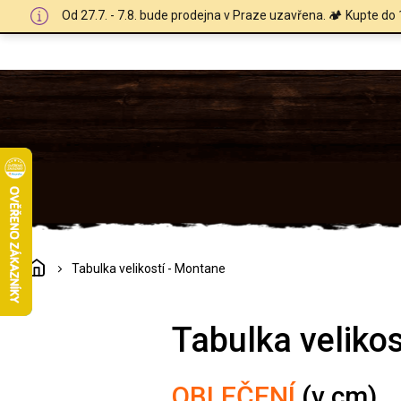
Přejít
Od 27.7. - 7.8. bude prodejna v Praze uzavřena. 🏕️ Kupte do 
na
obsah
Domů
Tabulka velikostí - Montane
Tabulka veliko
OBLEČENÍ
(v cm)