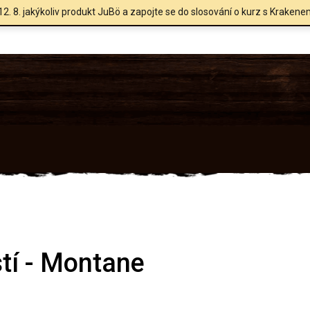
12. 8. jakýkoliv produkt JuBö a zapojte se do slosování o kurz s Krakene
stí - Montane