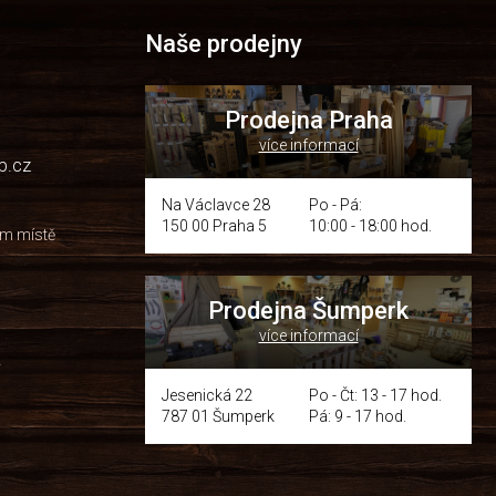
Naše prodejny
Prodejna Praha
více informací
p.cz
Na Václavce 28
Po - Pá:
150 00 Praha 5
10:00 - 18:00 hod.
om místě
Prodejna Šumperk
více informací
y
Jesenická 22
Po - Čt: 13 - 17 hod.
787 01 Šumperk
Pá: 9 - 17 hod.