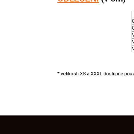
* velikosti XS a XXXL dostupné pou
Z
á
p