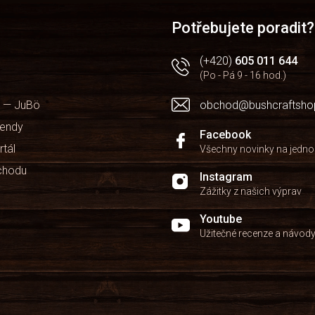
Potřebujete poradit?
(+420)
605 011 644
(Po - Pá 9 - 16 hod.)
 — JuBö
obchod@bushcraftsho
kendy
Facebook
rtál
Všechny novinky na jedn
chodu
Instagram
Zážitky z našich výprav
Youtube
Užitečné recenze a návod