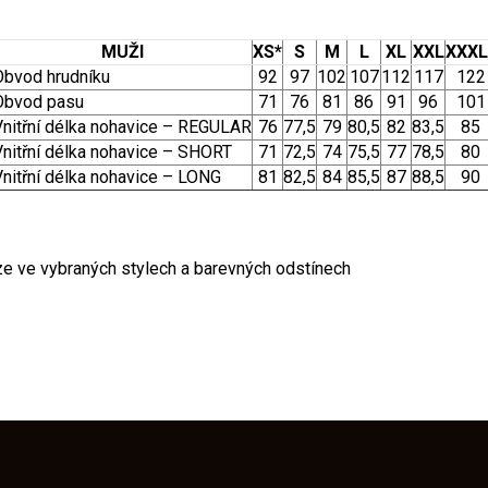
MUŽI
XS*
S
M
L
XL
XXL
XXXL
Obvod hrudníku
92
97
102
107
112
117
122
Obvod pasu
71
76
81
86
91
96
101
Vnitřní délka nohavice – REGULAR
76
77,5
79
80,5
82
83,5
85
Vnitřní délka nohavice – SHORT
71
72,5
74
75,5
77
78,5
80
Vnitřní délka nohavice – LONG
81
82,5
84
85,5
87
88,5
90
ze ve vybraných stylech a barevných odstínech