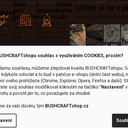
Zboží
2
Vlastní
i
Užijte si to v 
sami
kamenné
značka
dáváme
testujeme
prodejny
JuBö
Vybavení, na které spoléhát
šenosti
U nás
Navštivte
Poctivá
adíme
nekoupíte
nás v
ruční
 s
„zajíce v
Praze a
výroba
ěrem
pytli“
Šumperku
v ČR
Vařiče
lší skvělé výhody
USHCRAFTshopu souhlas s využíváním COOKIES, prosím?
a
Nože
Sekery
kartuše
Ná
ašemu souhlasu, můžeme zlepšovat kvalitu BUSHCRAFTshopu.
S
kdykoliv odvolat a to buď v patičce e-shopu (dolní část webu), 
ní svého prohlížeče (Chrome, Explorer, Opera, Firefox a další). S
ete svůj souhlas modifikovat kliknutím na tlačítko "
Nastavení
" 
rohu a povolit jen to, co považujete za vhodné.
Bundy
me za vaši důvěru, tým
BUSHCRAFTshop.cz
Celty a
a
avení
Souh
plachty
Batohy
kabáty
Bro