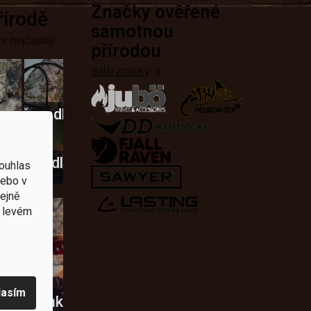
Značky ověřené
přírodě
samotnou
e nejčastěji
přírodou
další značky
Křesadla
a
dobí
škrtadla
ouhlas
nebo v
tejně
v levém
lasím
usky
Novinky