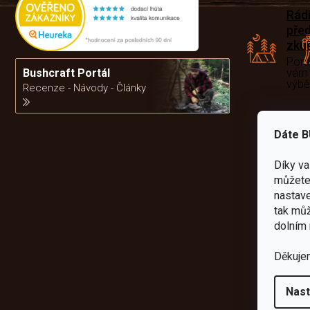
Rád
pře
zku
Por
vám
Bushcraft Portál
výb
Recenze - Návody - Články
da
Dáte B
Díky v
můžete 
nastave
tak můž
dolním 
Děkuje
Nast