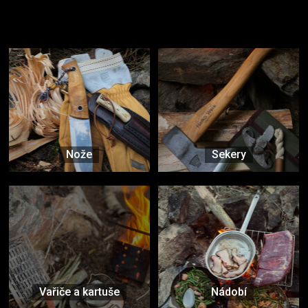
Užijte si to v přírodě
Vybavení, na které spoléháte nejčastěji
Nože
Sekery
Vařiče a kartuše
Nádobí