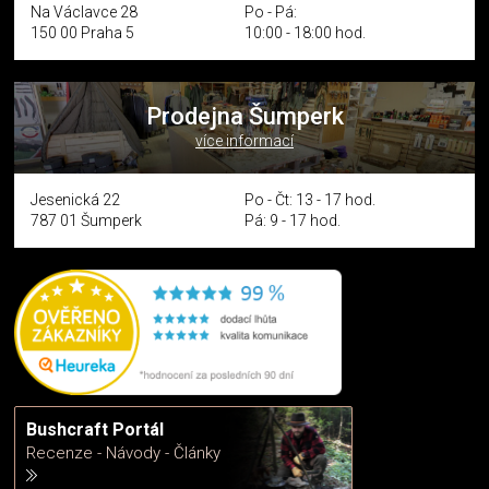
Na Václavce 28
Po - Pá:
150 00 Praha 5
10:00 - 18:00 hod.
Prodejna Šumperk
více informací
Jesenická 22
Po - Čt: 13 - 17 hod.
787 01 Šumperk
Pá: 9 - 17 hod.
Bushcraft Portál
Recenze - Návody - Články