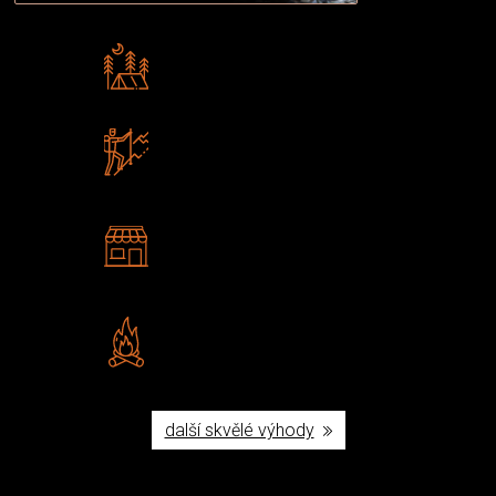
Rádi předáváme zkušenosti
Poradíme vám s výběrem
Zboží sami testujeme
U nás nekoupíte „zajíce v pytli“
2 kamenné prodejny
Navštivte nás v Praze a
Šumperku
Vlastní značka JuBö
Poctivá ruční výroba v ČR
další skvělé výhody