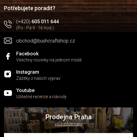
í
Potřebujete poradit?
(+420)
605 011 644
(Po - Pá 9 - 16 hod.)
obchod@bushcraftshop.cz
Facebook
Všechny novinky na jednom místě
Instagram
Zážitky z našich výprav
Youtube
Užitečné recenze a návody
Prodejna Praha
více informací