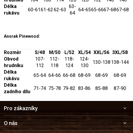
Délka
63-
60-61
61-62
62-63
64-65
65-66
67-68
67-68
rukávu
64
Anorak Pinewood:
Rozměr
S/48
M/50
L/52
XL/54
XXL/56
3XL/58
Obvod
107-
112-
118-
124-
130-138
138-144
hrudníku
112
118
124
130
Délka
65-64
64-66
66-68
68-69
68-69
68-69
rukávu
Délka
71-74
75-78
79-82
83-86
85-88
87-90
zadního dílu
Z
Pro zákazníky
á
p
a
O nás
t