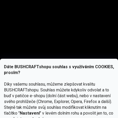
Dáte BUSHCRAFTshopu souhlas s využíváním COOKIES,
prosím?
Díky vašemu souhlasu, můžeme zlepšovat kvalitu
BUSHCRAFTshopu.
Souhlas můžete kdykoliv odvolat a to
buď v patičce e-shopu (dolní část webu), nebo v nastavení
svého prohlížeče (Chrome, Explorer, Opera, Firefox a další).
Stejně tak můžete svůj souhlas modifikovat kliknutím na
tlačítko "
Nastavení
" v levém dolním rohu a povolit jen to, co
Přihlásit se