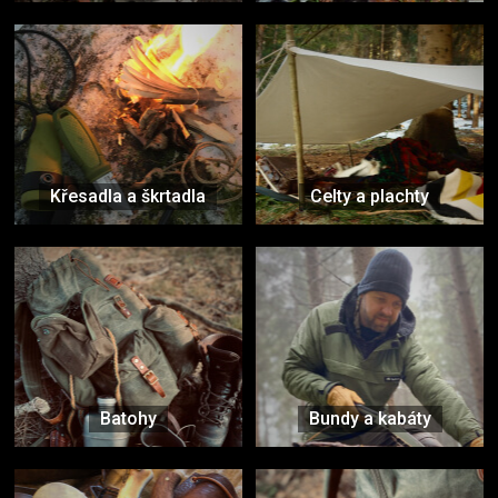
Křesadla a škrtadla
Celty a plachty
Batohy
Bundy a kabáty