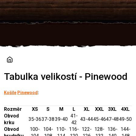
Přejít
na
obsah
Tabulka velikostí - Pinewood
Košile
Pinewood
:
Rozměr
XS
S
M
L
XL
XXL
3XL
4XL
Obvod
41-
35-36
37-38
39-40
43-44
45-46
47-48
49-50
krku
42
Obvod
100-
104-
110-
116-
122-
128-
136-
144-
hrudníku
104
108
114
120
126
132
140
148