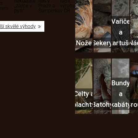
nekoupíte
nás v
ruční
 s
„zajíce v
Praze a
výroba
ěrem
pytli“
Šumperku
v ČR
Vařiče
lší skvělé výhody
a
Nože
Sekery
kartuše
Ná
Bundy
Celty a
a
plachty
Batohy
kabáty
Bro