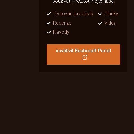
používat. Prozkoumejte naše:
Testování produktů
Články
Recenze
Videa
Návody
navštívit Bushcraft Portál