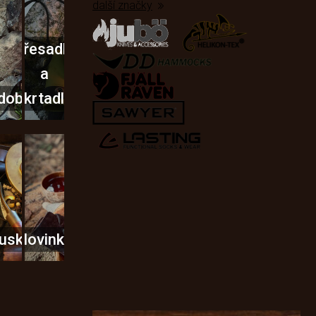
další značky
Křesadla
a
dobí
škrtadla
usky
Novinky