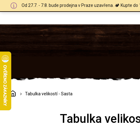
Přejít
Od 27.7. - 7.8. bude prodejna v Praze uzavřena. 🏕️ Kupte do 
na
obsah
Domů
Tabulka velikostí - Sasta
Tabulka velikos