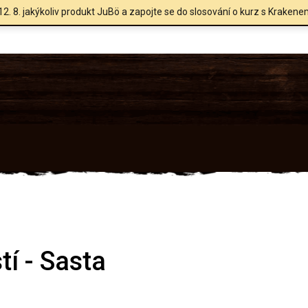
12. 8. jakýkoliv produkt JuBö a zapojte se do slosování o kurz s Krakene
tí - Sasta