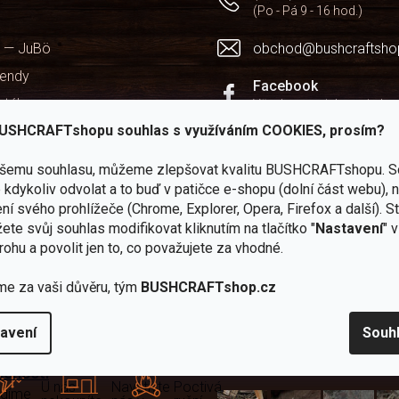
(Po - Pá 9 - 16 hod.)
 — JuBö
obchod@bushcraftsho
kendy
Facebook
rtál
Všechny novinky na jedn
USHCRAFTshopu souhlas s využíváním COOKIES, prosím?
chodu
Instagram
Zážitky z našich výprav
ašemu souhlasu, můžeme zlepšovat kvalitu BUSHCRAFTshopu.
S
kdykoliv odvolat a to buď v patičce e-shopu (dolní část webu), 
Youtube
ní svého prohlížeče (Chrome, Explorer, Opera, Firefox a další). S
Užitečné recenze a návod
ete svůj souhlas modifikovat kliknutím na tlačítko "
Nastavení
" 
rohu a povolit jen to, co považujete za vhodné.
me za vaši důvěru, tým
BUSHCRAFTshop.cz
Zboží
2
Vlastní
i
Užijte si to v 
avení
Souh
sami
kamenné
značka
dáváme
testujeme
prodejny
JuBö
Vybavení, na které spoléhát
šenosti
U nás
Navštivte
Poctivá
adíme