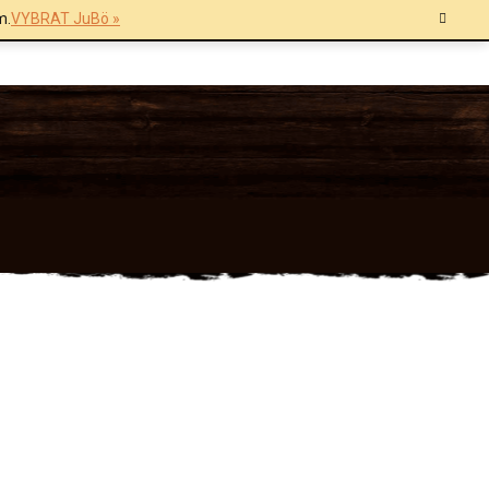
m.
VYBRAT JuBö »