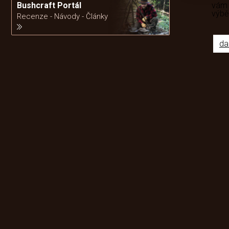
vám
Bushcraft Portál
výb
Recenze - Návody - Články
da