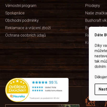
Věrnostní program
Prodejny
Spolupráce
Naše značka
Obchodní podmínky
Bushcraft ví
Reklamace a vrácení zboží
Bushcraft Po
Dáte B
Ochrana osobních údajů
Recenze ob
Kontakty
Díky v
můžete 
nastave
tak můž
dolním 
Děkuje
Rád
Nast
pře
zku
Por