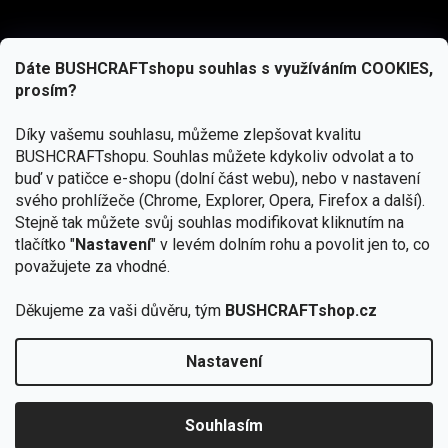
Dáte BUSHCRAFTshopu souhlas s využíváním COOKIES,
prosím?
Díky vašemu souhlasu, můžeme zlepšovat kvalitu
BUSHCRAFTshopu.
Souhlas můžete kdykoliv odvolat a to
buď v patičce e-shopu (dolní část webu), nebo v nastavení
svého prohlížeče (Chrome, Explorer, Opera, Firefox a další).
Stejně tak můžete svůj souhlas modifikovat kliknutím na
tlačítko "
Nastavení
" v levém dolním rohu a povolit jen to, co
Přihlásit se
považujete za vhodné.
Vložením e-mailu souhlasíte s
Děkujeme za vaši důvěru, tým
BUSHCRAFTshop.cz
podmínkami ochrany osobních údajů
Nastavení
Copyright 2026
BUSHCRAFTshop.cz
. Všechna práva
Od 27.7. - 7.8. bude prodejna v Praze uzavřena.
vyhrazena.
Upravit nastavení cookies
🎁 K batohům JuBö nyní Purse Kit zdarma.
Souhlasím
Připraveno je pouze 50 dárků.
VYBRAT BATOH »
Vytvořil Shoptet