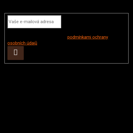
Odebírat newsletter
Vložením e-mailu souhlasíte s
podmínkami ochrany
osobních údajů
Přihlásit
se
Instagram