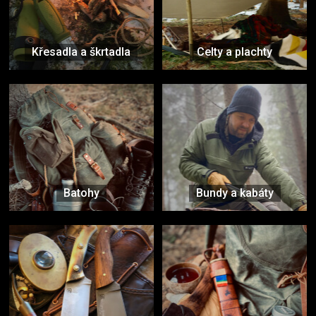
Křesadla a škrtadla
Celty a plachty
Batohy
Bundy a kabáty