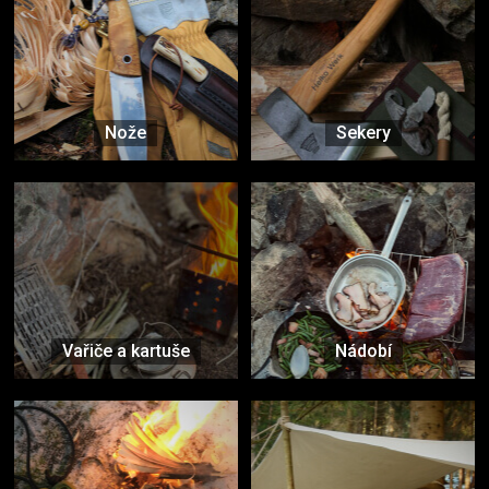
Nože
Sekery
Vařiče a kartuše
Nádobí