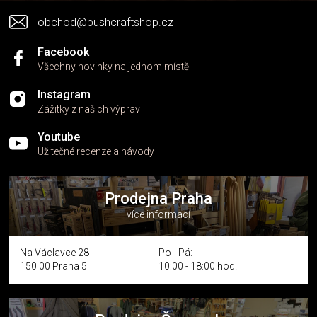
v
obchod@bushcraftshop.cz
ý
p
i
Facebook
s
Všechny novinky na jednom místě
u
Instagram
Zážitky z našich výprav
Youtube
Užitečné recenze a návody
Prodejna Praha
více informací
Na Václavce 28
Po - Pá:
150 00 Praha 5
10:00 - 18:00 hod.