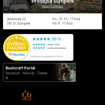
Prodejna Šumperk
více informací
Jesenická 22
Po - Čt: 13 - 17 hod.
787 01 Šumperk
Pá: 9 - 17 hod.
Bushcraft Portál
Recenze - Návody - Články
Rádi předáváme zkušenosti
Poradíme vám s výběrem