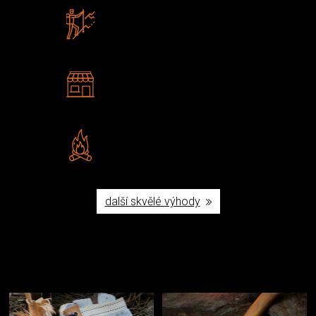
Zboží sami testujeme
U nás nekoupíte „zajíce v pytli“
2 kamenné prodejny
Navštivte nás v Praze a
Šumperku
Vlastní značka JuBö
Poctivá ruční výroba v ČR
další skvělé výhody
Užijte si to v přírodě
Vybavení, na které spoléháte nejčastěji