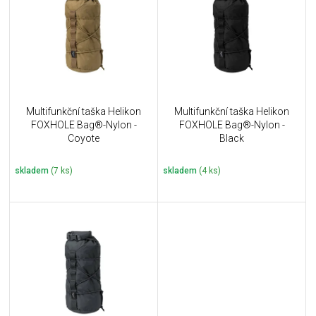
u
i
k
s
t
p
ů
r
o
d
u
Multifunkční taška Helikon
Multifunkční taška Helikon
k
FOXHOLE Bag®-Nylon -
FOXHOLE Bag®-Nylon -
t
Coyote
Black
ů
skladem
(7 ks)
skladem
(4 ks)