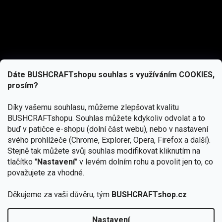
Dáte BUSHCRAFTshopu souhlas s využíváním COOKIES,
prosím?
Díky vašemu souhlasu, můžeme zlepšovat kvalitu
BUSHCRAFTshopu.
Souhlas můžete kdykoliv odvolat a to
buď v patičce e-shopu (dolní část webu), nebo v nastavení
svého prohlížeče (Chrome, Explorer, Opera, Firefox a další).
Stejně tak můžete svůj souhlas modifikovat kliknutím na
tlačítko "
Nastavení
" v levém dolním rohu a povolit jen to, co
Přihlásit se
považujete za vhodné.
Vložením e-mailu souhlasíte s
Děkujeme za vaši důvěru, tým
BUSHCRAFTshop.cz
podmínkami ochrany osobních údajů
Nastavení