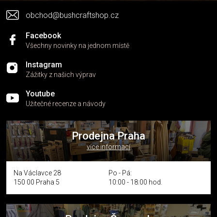
v
obchod@bushcraftshop.cz
ý
p
i
Facebook
s
Všechny novinky na jednom místě
u
Instagram
Zážitky z našich výprav
Youtube
Užitečné recenze a návody
Prodejna Praha
více informací
Na Václavce 28
Po - Pá:
150 00 Praha 5
10:00 - 18:00 hod.