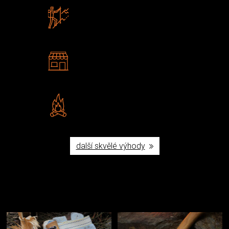
Zboží sami testujeme
U nás nekoupíte „zajíce v pytli“
2 kamenné prodejny
Navštivte nás v Praze a
Šumperku
Vlastní značka JuBö
Poctivá ruční výroba v ČR
další skvělé výhody
Užijte si to v přírodě
Vybavení, na které spoléháte nejčastěji