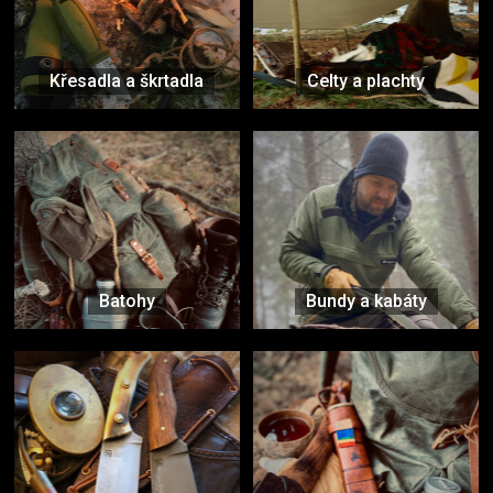
Křesadla a škrtadla
Celty a plachty
Batohy
Bundy a kabáty