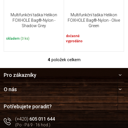
Multifunkční taška Helikon
Multifunkční taška Helikon
FOXHOLE Bag®-Nylon -
FOXHOLE Bag®-Nylon - Olive
Shadow Grey
Green
dočasně
skladem
(3 ks)
vyprodáno
4
položek celkem
O
v
Z
l
Pro zákazníky
á
á
p
d
a
a
O nás
c
t
í
í
p
Potřebujete poradit?
r
v
(+420)
605 011 644
k
(Po - Pá 9 - 16 hod.)
y