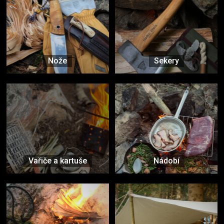
Nože
Sekery
Vařiče a kartuše
Nádobí