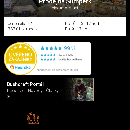
Prodejna Šumperk
více informací
Jesenická 22
Po - Čt: 13 - 17 hod.
787 01 Šumperk
Pá: 9 - 17 hod.
Bushcraft Portál
Recenze - Návody - Články
Rádi předáváme zkušenosti
Poradíme vám s výběrem