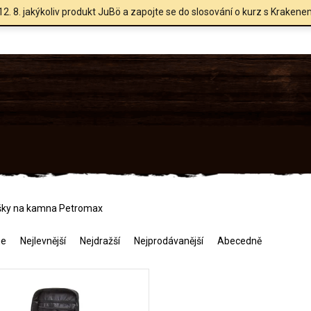
12. 8. jakýkoliv produkt JuBö a zapojte se do slosování o kurz s Krakene
šky na kamna Petromax
me
Nejlevnější
Nejdražší
Nejprodávanější
Abecedně