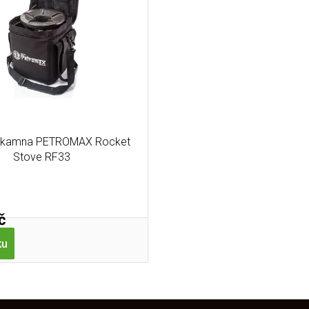
a kamna PETROMAX Rocket
Stove RF33
č
ku
O