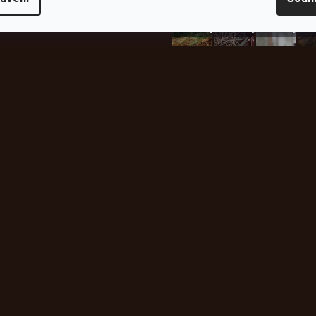
plachty
Batohy
kabáty
Bro
Instagram
h produktech na našem e-
údajů