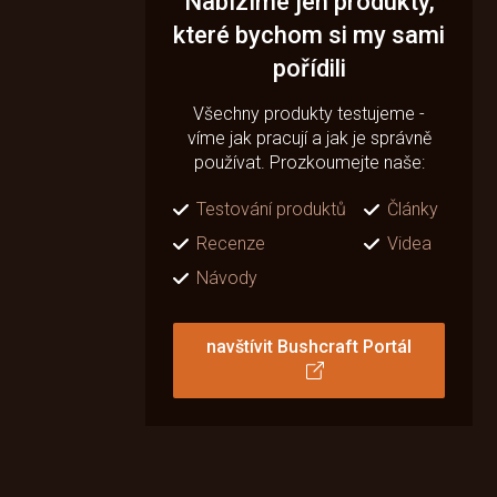
Nabízíme jen produkty,
které bychom si my sami
pořídili
Všechny produkty testujeme -
víme jak pracují a jak je správně
používat. Prozkoumejte naše:
Testování produktů
Články
Recenze
Videa
Návody
navštívit Bushcraft Portál