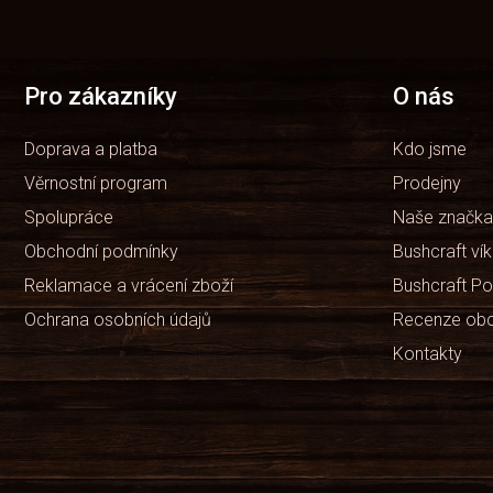
á
p
a
t
Pro zákazníky
O nás
í
Doprava a platba
Kdo jsme
Věrnostní program
Prodejny
Spolupráce
Naše značka
Obchodní podmínky
Bushcraft ví
Reklamace a vrácení zboží
Bushcraft Po
Ochrana osobních údajů
Recenze ob
Kontakty