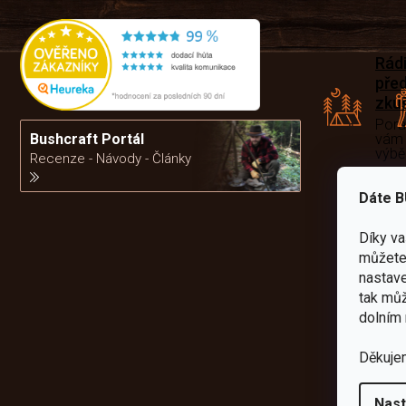
Rád
pře
zku
Por
vám
Bushcraft Portál
výb
Recenze - Návody - Články
Dáte B
da
Díky v
můžete 
nastave
tak můž
dolním 
Děkuje
Nast