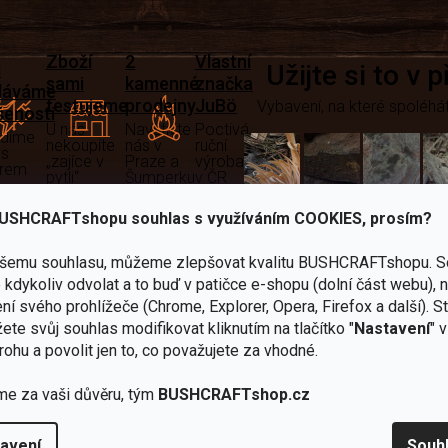
Zboží
2
Vlastní
i
Užijte si to v 
sami
kamenné
značka
dáváme
testujeme
prodejny
JuBö
Vybavení, na které spoléhát
šenosti
U nás
Navštivte
Poctivá
adíme
nekoupíte
nás v
ruční
 s
„zajíce v
Praze a
výroba
ěrem
pytli“
Šumperku
v ČR
Vařiče
USHCRAFTshopu souhlas s využíváním COOKIES, prosím?
lší skvělé výhody
a
ašemu souhlasu, můžeme zlepšovat kvalitu BUSHCRAFTshopu.
S
Nože
Sekery
kartuše
Ná
kdykoliv odvolat a to buď v patičce e-shopu (dolní část webu), 
ní svého prohlížeče (Chrome, Explorer, Opera, Firefox a další). S
ete svůj souhlas modifikovat kliknutím na tlačítko "
Nastavení
" 
rohu a povolit jen to, co považujete za vhodné.
me za vaši důvěru, tým
BUSHCRAFTshop.cz
Bundy
Celty a
a
avení
Souh