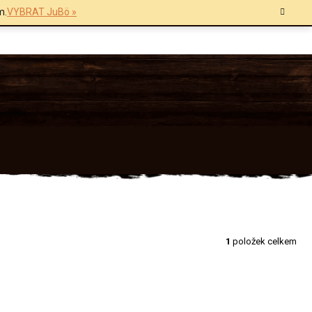
m.
VYBRAT JuBö »
1
položek celkem