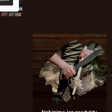
usky
Novinky