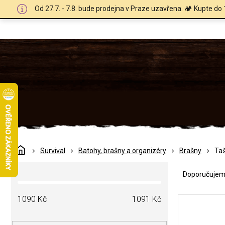
Přejít
Od 27.7. - 7.8. bude prodejna v Praze uzavřena. 🏕️ Kupte do 
na
obsah
Domů
Survival
Batohy, brašny a organizéry
Brašny
Ta
Ř
P
a
Doporučuje
o
z
s
e
V
t
1090
Kč
1091
Kč
n
ý
r
í
p
a