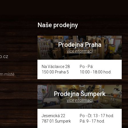
Naše prodejny
Prodejna Praha
více informací
p.cz
Na Václavce 28
Po - Pá:
150 00 Praha 5
10:00 - 18:00 hod.
om místě
Prodejna Šumperk
více informací
y
Jesenická 22
Po - Čt: 13 - 17 hod.
787 01 Šumperk
Pá: 9 - 17 hod.