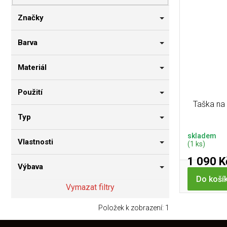
p
i
n
r
s
n
Značky
o
p
í
d
r
p
Barva
u
o
a
k
d
n
Materiál
t
u
e
ů
k
l
Použití
t
Taška n
ů
Typ
skladem
Vlastnosti
(1 ks)
1 090 K
Výbava
Do koší
Vymazat filtry
Položek k zobrazení:
1
Z