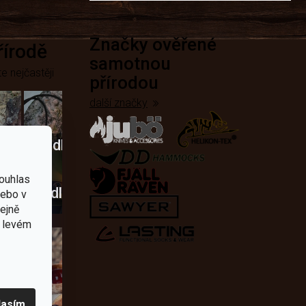
Značky ověřené
přírodě
samotnou
e nejčastěji
přírodou
další značky
Křesadla
a
ouhlas
dobí
škrtadla
nebo v
tejně
v levém
lasím