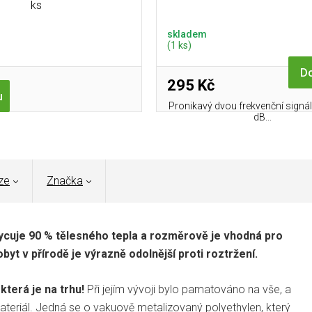
ks
skladem
(1 ks)
Do
295 Kč
u
Pronikavý dvou frekvenční signál
dB...
ze
Značka
cuje 90 % tělesného tepla a rozměrově je vhodná pro
yt v přírodě je výrazně odolnější proti roztržení.
která je na trhu!
Při jejím vývoji bylo pamatováno na vše, a
ateriál. Jedná se o vakuově metalizovaný polyethylen, který