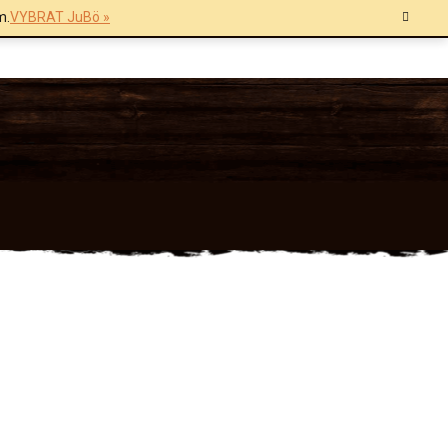
m.
VYBRAT JuBö »