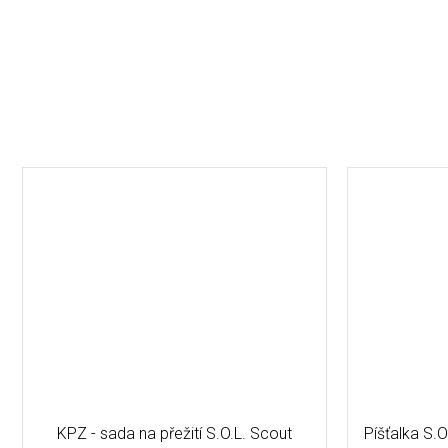
KPZ - sada na přežití S.O.L. Scout
Píšťalka S.