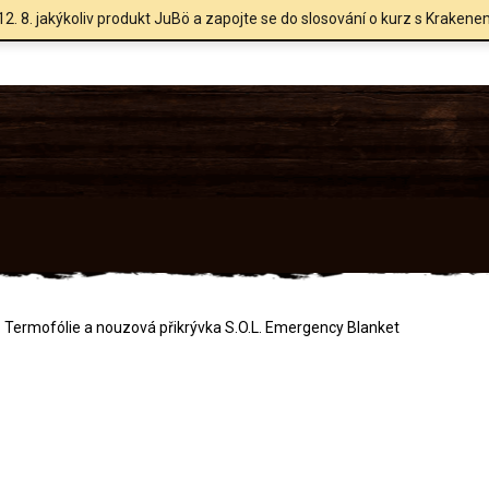
12. 8. jakýkoliv produkt JuBö a zapojte se do slosování o kurz s Krakene
Termofólie a nouzová přikrývka S.O.L. Emergency Blanket