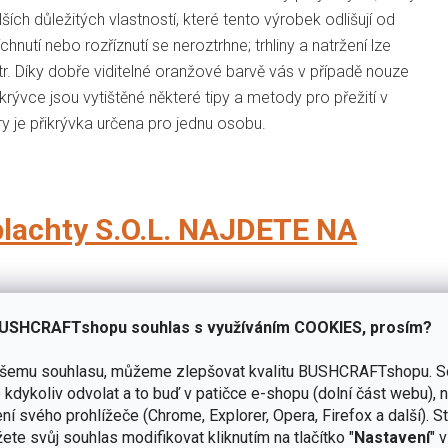
ích důležitých vlastností, které tento výrobek odlišují od
hnutí nebo rozříznutí se neroztrhne; trhliny a natržení lze
ý vítr. Díky dobře viditelné oranžové barvě vás v případě nouze
krývce jsou vytištěné některé tipy a metody pro přežití v
y je přikrývka určena pro jednu osobu.
lachty S.O.L. NAJDETE NA
USHCRAFTshopu souhlas s využíváním COOKIES, prosím?
ašemu souhlasu, můžeme zlepšovat kvalitu BUSHCRAFTshopu.
S
kdykoliv odvolat a to buď v patičce e-shopu (dolní část webu), 
ní svého prohlížeče (Chrome, Explorer, Opera, Firefox a další). S
ete svůj souhlas modifikovat kliknutím na tlačítko "
Nastavení
" 