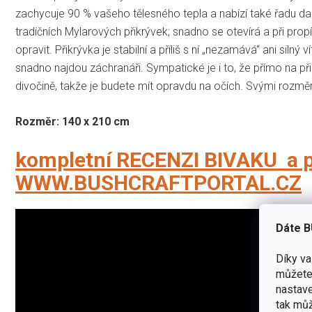
zachycuje 90 % vašeho tělesného tepla a nabízí také řadu dalš
tradičních Mylarových přikrývek; snadno se otevírá a při propíc
opravit. Přikrývka je stabilní a příliš s ní „nezamává“ ani siln
snadno najdou záchranáři. Sympatické je i to, že přímo na při
divočině, takže je budete mít opravdu na očích. Svými rozměr
Rozměr: 140 x 210 cm
kompletní RECENZI BIVAKU a p
WWW.BUSHCRAFTPORTAL.CZ
Dáte B
Díky v
můžete 
nastave
tak můž