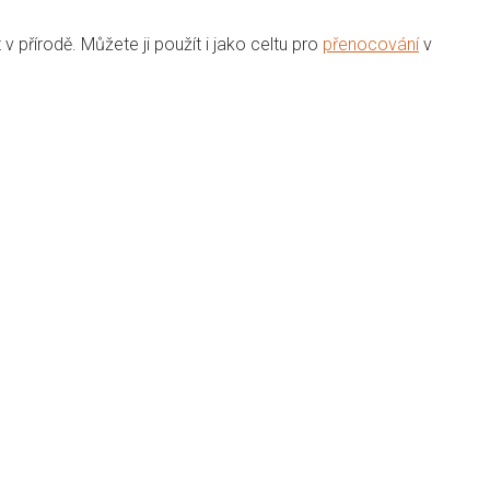
 přírodě. Můžete ji použít i jako celtu pro
přenocování
v
Přidat hodnocení