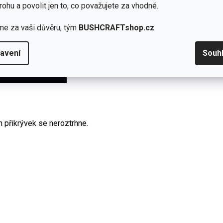
rohu a povolit jen to, co považujete za vhodné.
me za vaši důvěru, tým
BUSHCRAFTshop.cz
avení
Souh
h přikrývek se neroztrhne.