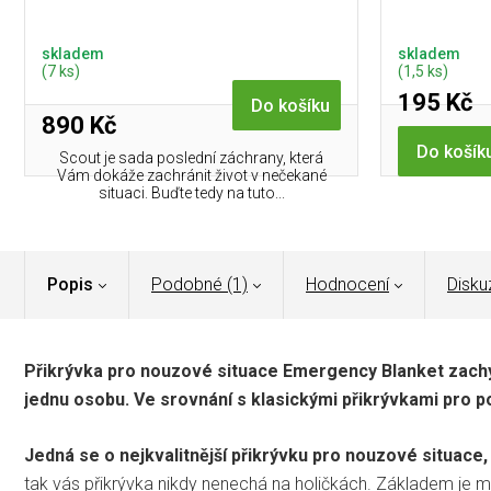
skladem
skladem
(7 ks)
(1,5 ks)
195 Kč
Do košíku
890 Kč
Do košík
Scout je sada poslední záchrany, která
Vám dokáže zachránit život v nečekané
situaci. Buďte tedy na tuto...
Popis
Podobné (1)
Hodnocení
Disku
Přikrývka pro nouzové situace Emergency Blanket zachy
jednu osobu. Ve srovnání s klasickými přikrývkami pro pob
Jedná se o nejkvalitnější přikrývku pro nouzové situace, 
tak vás přikrývka nikdy nenechá na holičkách. Základem je m