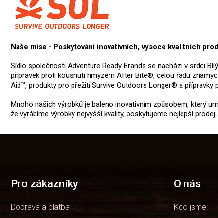
Naše mise - Poskytování inovativních, vysoce kvalitních pr
Sídlo společnosti Adventure Ready Brands se nachází v srdci Bíl
přípravek proti kousnutí hmyzem After Bite®, celou řadu známých
Aid™, produkty pro přežití Survive Outdoors Longer® a přípravky 
Mnoho našich výrobků je baleno inovativním způsobem, který umož
že vyrábíme výrobky nejvyšší kvality, poskytujeme nejlepší pro
Z
á
p
a
t
Pro zákazníky
O nás
í
Doprava a platba
Kdo jsme