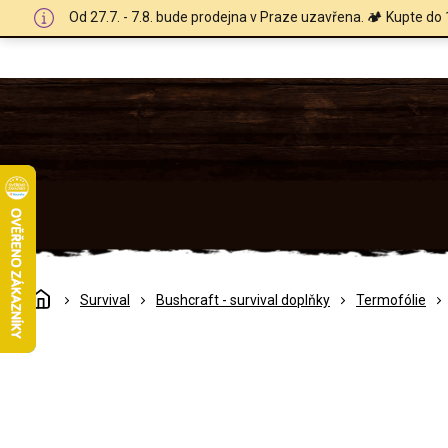
Přejít
Od 27.7. - 7.8. bude prodejna v Praze uzavřena. 🏕️ Kupte do 
na
obsah
Domů
Survival
Bushcraft - survival doplňky
Termofólie