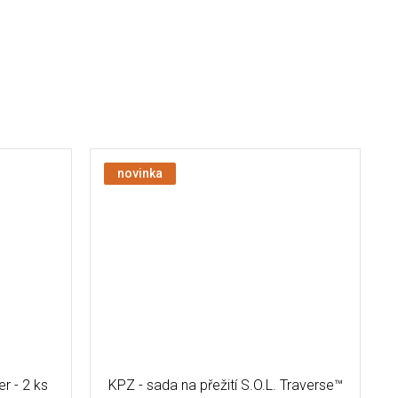
novinka
r - 2 ks
KPZ - sada na přežití S.O.L. Traverse™