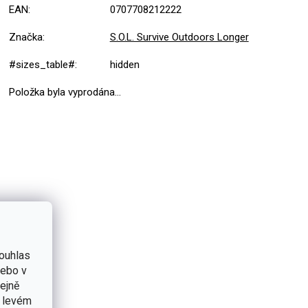
EAN
:
0707708212222
Značka
:
S.O.L. Survive Outdoors Longer
#sizes_table#
:
hidden
Položka byla vyprodána…
ouhlas
nebo v
tejně
v levém