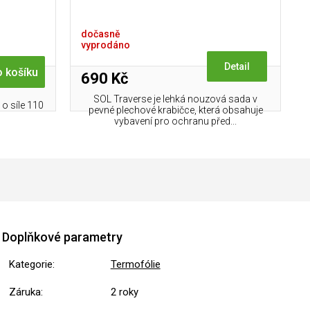
dočasně
vyprodáno
Detail
 košíku
690 Kč
SOL Traverse je lehká nouzová sada v
 o síle 110
pevné plechové krabičce, která obsahuje
vybavení pro ochranu před...
Doplňkové parametry
Kategorie
:
Termofólie
Záruka
:
2 roky