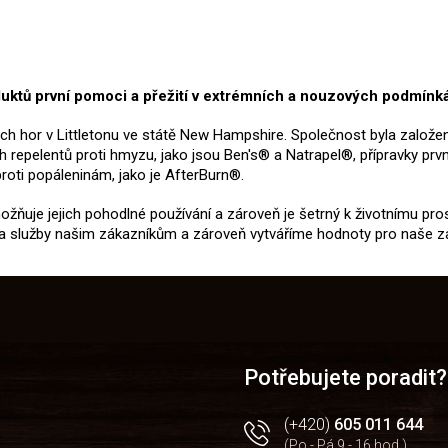
oduktů první pomoci a přežití v extrémních a nouzových podmínk
ých hor v Littletonu ve státě New Hampshire. Společnost byla založ
 repelentů proti hmyzu, jako jsou Ben's® a Natrapel®, přípravky prvn
proti popáleninám, jako je AfterBurn®.
ňuje jejich pohodlné používání a zároveň je šetrný k životnímu pros
dej a služby našim zákazníkům a zároveň vytváříme hodnoty pro naše
Potřebujete poradit?
(+420)
605 011 644
(Po - Pá 9 - 16 hod.)