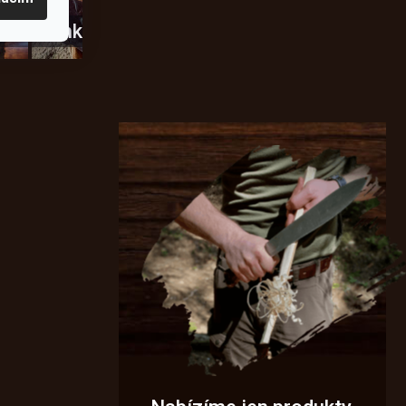
usky
Novinky