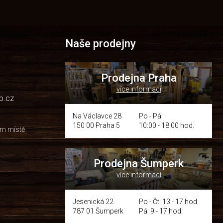
Naše prodejny
Prodejna Praha
více informací
p.cz
Na Václavce 28
Po - Pá:
150 00 Praha 5
10:00 - 18:00 hod.
om místě
Prodejna Šumperk
více informací
y
Jesenická 22
Po - Čt: 13 - 17 hod.
787 01 Šumperk
Pá: 9 - 17 hod.