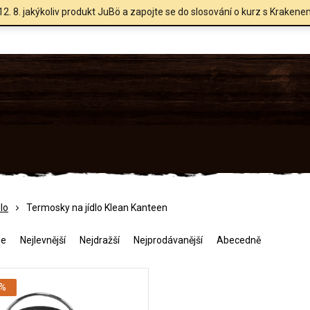
12. 8. jakýkoliv produkt JuBö a zapojte se do slosování o kurz s Krakene
lo
Termosky na jídlo Klean Kanteen
me
Nejlevnější
Nejdražší
Nejprodávanější
Abecedně
 %