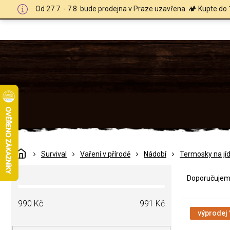
Přejít
Od 27.7. - 7.8. bude prodejna v Praze uzavřena. 🏕️ Kupte do 
na
obsah
Domů
Survival
Vaření v přírodě
Nádobí
Termosky na jíd
Ř
P
a
Doporučuje
o
z
s
e
V
t
990
Kč
991
Kč
n
ý
výprodej
r
í
p
a