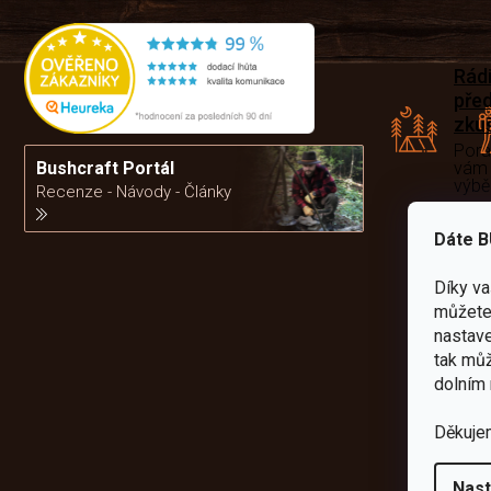
Rád
pře
zku
Por
vám
Bushcraft Portál
výb
Recenze - Návody - Články
Dáte B
da
Díky v
můžete 
nastave
tak můž
dolním 
Děkuje
Nast