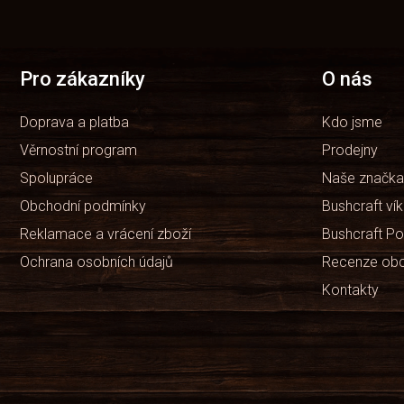
á
p
a
t
Pro zákazníky
O nás
í
Doprava a platba
Kdo jsme
Věrnostní program
Prodejny
Spolupráce
Naše značka
Obchodní podmínky
Bushcraft ví
Reklamace a vrácení zboží
Bushcraft Po
Ochrana osobních údajů
Recenze ob
Kontakty