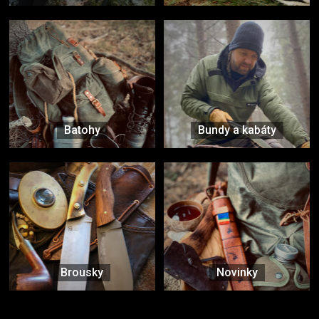
Batohy
Bundy a kabáty
Brousky
Novinky