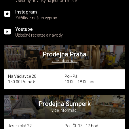
Všechny novinky na jednom místě
Instagram
Zážitky z našich výprav
Youtube
Užitečné recenze a návody
Prodejna Praha
více informací
Na Václavce 28
Po - Pá:
150 00 Praha 5
10:00 - 18:00 hod.
Prodejna Šumperk
více informací
Jesenická 22
Po - Čt: 13 - 17 hod.