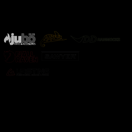
Značky ověřené samotnou přírodou
další značky
Odebírat newsletter
Vložte svůj e-mail a my vám budeme zasílat informace o
nových produktech na našem e-shopu.