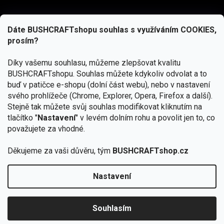
Dáte BUSHCRAFTshopu souhlas s využíváním COOKIES,
prosím?
Díky vašemu souhlasu, můžeme zlepšovat kvalitu
BUSHCRAFTshopu.
Souhlas můžete kdykoliv odvolat a to
buď v patičce e-shopu (dolní část webu), nebo v nastavení
svého prohlížeče (Chrome, Explorer, Opera, Firefox a další).
Stejně tak můžete svůj souhlas modifikovat kliknutím na
tlačítko "
Nastavení
" v levém dolním rohu a povolit jen to, co
Přihlásit se
považujete za vhodné.
Vložením e-mailu souhlasíte s
podmínkami ochrany osobních údajů
Děkujeme za vaši důvěru, tým
BUSHCRAFTshop.cz
Nastavení
Od 27.7. - 7.8. bude prodejna v Praze uzavřena.
Copyright 2026
BUSHCRAFTshop.cz
. Všechna práva
🏕️ Kupte do 12. 8. jakýkoliv produkt JuBö a
vyhrazena.
Upravit nastavení cookies
zapojte se do slosování o kurz s
Souhlasím
Krakenem.
VYBRAT JuBö »
Vytvořil Shoptet