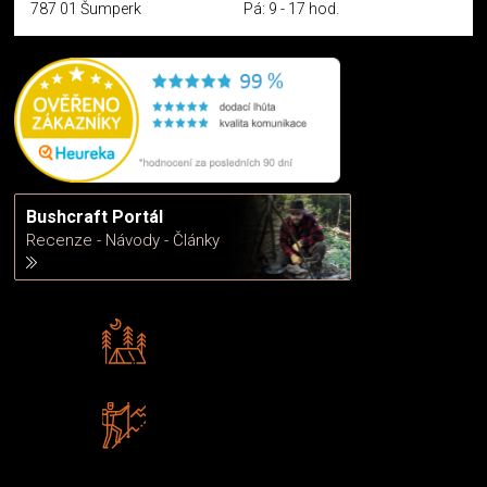
787 01 Šumperk
Pá: 9 - 17 hod.
Bushcraft Portál
Recenze - Návody - Články
Rádi předáváme zkušenosti
Poradíme vám s výběrem
Zboží sami testujeme
U nás nekoupíte „zajíce v pytli“