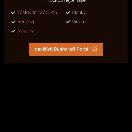
Prozkoumejte naše:
Testování produktů
Články
Recenze
Videa
Návody
navštívit Bushcraft Portál