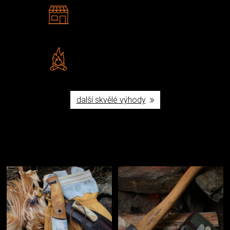
2 kamenné prodejny
Navštivte nás v Praze a
Šumperku
Vlastní značka JuBö
Poctivá ruční výroba v ČR
další skvělé výhody
Užijte si to v přírodě
Vybavení, na které spoléháte nejčastěji