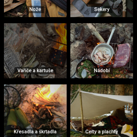
Nože
Sekery
Vařiče a kartuše
Nádobí
Křesadla a škrtadla
Celty a plachty