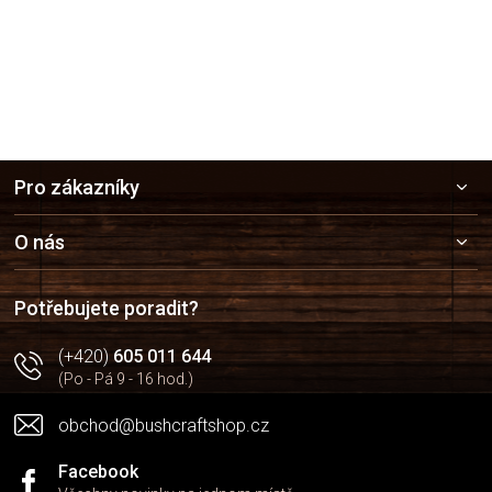
Z
Pro zákazníky
á
p
a
O nás
t
í
Potřebujete poradit?
(+420)
605 011 644
(Po - Pá 9 - 16 hod.)
obchod@bushcraftshop.cz
Facebook