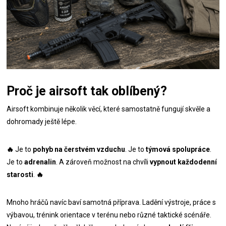
Proč je airsoft tak oblíbený?
Airsoft kombinuje několik věcí, které samostatně fungují skvěle a
dohromady ještě lépe.
🔥
Je to
pohyb na čerstvém vzduchu
. Je to
týmová spolupráce
.
Je to
adrenalin
. A zároveň možnost na chvíli
vypnout každodenní
starosti
.
🔥
Mnoho hráčů navíc baví samotná příprava. Ladění výstroje, práce s
výbavou, trénink orientace v terénu nebo různé taktické scénáře.