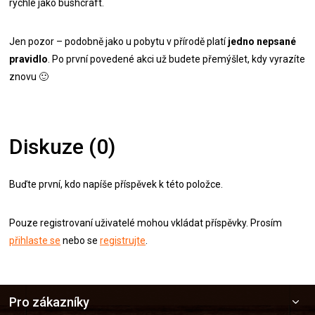
rychle jako bushcraft.
Jen pozor – podobně jako u pobytu v přírodě platí
jedno nepsané
pravidlo
. Po první povedené akci už budete přemýšlet, kdy vyrazíte
znovu
🙂
Diskuze (0)
Buďte první, kdo napíše příspěvek k této položce.
Pouze registrovaní uživatelé mohou vkládat příspěvky. Prosím
přihlaste se
nebo se
registrujte
.
Z
Pro zákazníky
á