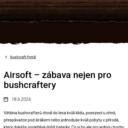
Přejít
na
obsah
Bushcraft Portál
Airsoft – zábava nejen pro
bushcraftery
18.6.2026
Většina bushcrafterů chodí do lesa kvůli klidu, posezení u ohně,
přespávačce pod širákem nebo jednoduše kvůli pobytu v přírodě,
který dokáže spolehlivě dobít baterky. Co si ho ale pro jednou trochu