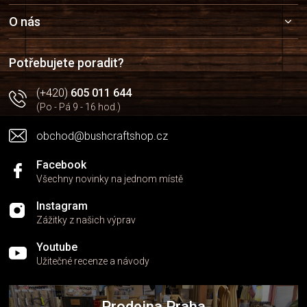
p
a
O nás
t
í
Potřebujete poradit?
(+420)
605 011 644
(Po - Pá 9 - 16 hod.)
obchod@bushcraftshop.cz
Facebook
Všechny novinky na jednom místě
Instagram
Zážitky z našich výprav
Youtube
Užitečné recenze a návody
Prodejna Praha