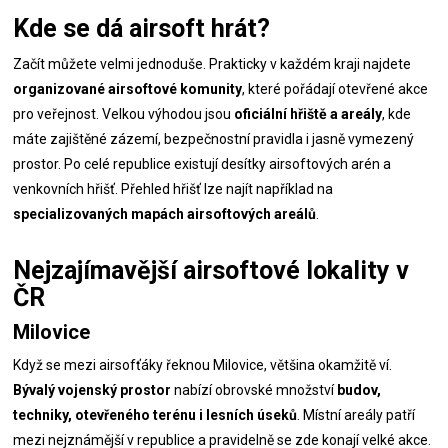
Kde se dá airsoft hrát?
Začít můžete velmi jednoduše. Prakticky v každém kraji najdete
organizované airsoftové komunity
, které pořádají otevřené akce
pro veřejnost. Velkou výhodou jsou
oficiální hřiště a areály
, kde
máte zajištěné zázemí, bezpečnostní pravidla i jasně vymezený
prostor. Po celé republice existují desítky airsoftových arén a
venkovních hřišť. Přehled hřišť lze najít například na
specializovaných mapách airsoftových areálů
.
Nejzajímavější airsoftové lokality v
ČR
Milovice
Když se mezi airsofťáky řeknou Milovice, většina okamžitě ví.
Bývalý vojenský prostor
nabízí obrovské množství
budov,
techniky, otevřeného terénu i lesních úseků
. Místní areály patří
mezi nejznámější v republice a pravidelně se zde konají velké akce.