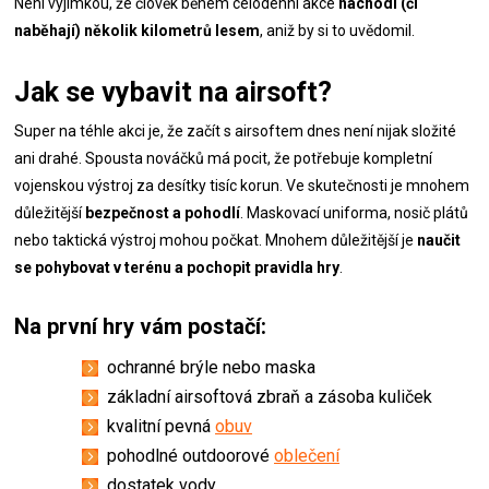
Není výjimkou, že člověk během celodenní akce
nachodí (či
naběhají) několik kilometrů lesem
, aniž by si to uvědomil.
Jak se vybavit na airsoft?
Super na téhle akci je, že začít s airsoftem dnes není nijak složité
ani drahé. Spousta nováčků má pocit, že potřebuje kompletní
vojenskou výstroj za desítky tisíc korun. Ve skutečnosti je mnohem
důležitější
bezpečnost a pohodlí
. Maskovací uniforma, nosič plátů
nebo taktická výstroj mohou počkat. Mnohem důležitější je
naučit
se pohybovat v terénu a pochopit pravidla hry
.
Na první hry vám postačí:
ochranné brýle nebo maska
základní airsoftová zbraň a zásoba kuliček
kvalitní pevná
obuv
pohodlné outdoorové
oblečení
dostatek vody