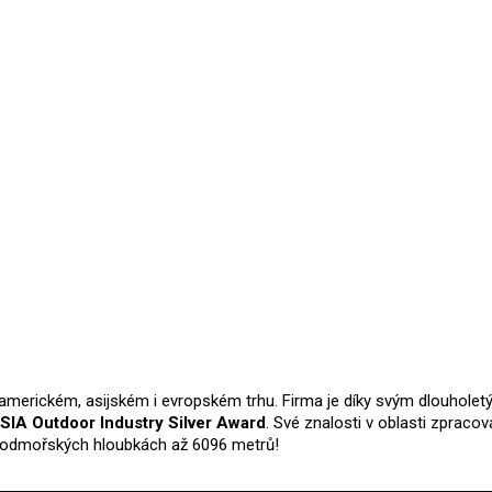
Vynikající produkt !!
24.10.2024
Hodnocení produktu je 5 z 5 
 americkém, asijském i evropském trhu. Firma je díky svým dlouhole
SIA Outdoor Industry Silver Award
. Své znalosti v oblasti zpracov
 podmořských hloubkách až 6096 metrů!