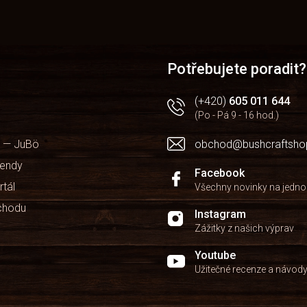
Potřebujete poradit?
(+420)
605 011 644
(Po - Pá 9 - 16 hod.)
 — JuBö
obchod@bushcraftsho
kendy
Facebook
rtál
Všechny novinky na jedn
chodu
Instagram
Zážitky z našich výprav
Youtube
Užitečné recenze a návod