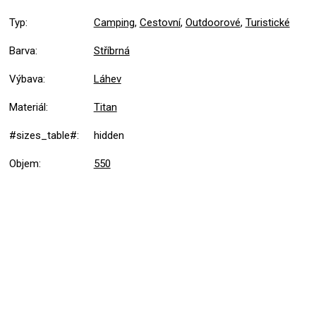
Typ
:
Camping
,
Cestovní
,
Outdoorové
,
Turistické
Barva
:
Stříbrná
Výbava
:
Láhev
Materiál
:
Titan
#sizes_table#
:
hidden
Objem
:
550