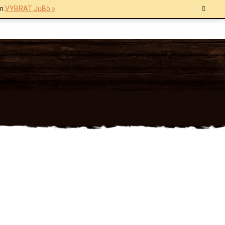
m.
VYBRAT JuBö »