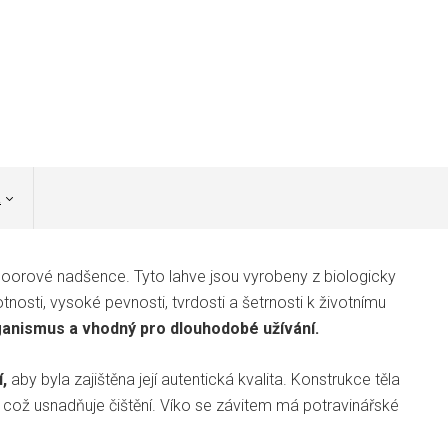
a
doorové nadšence. Tyto lahve jsou vyrobeny z biologicky
nosti, vysoké pevnosti, tvrdosti a šetrnosti k životnímu
organismus a vhodný pro dlouhodobé užívání.
,
aby byla zajištěna její autentická kvalita. Konstrukce těla
ě, což usnadňuje čištění. Víko se závitem má potravinářské