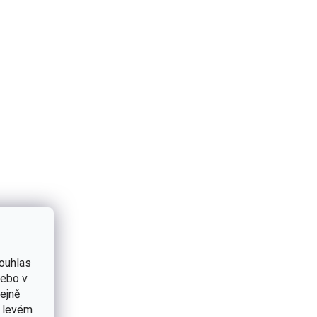
ouhlas
nebo v
tejně
v levém