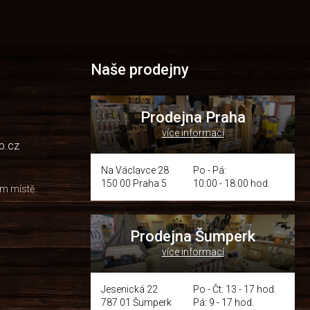
Naše prodejny
Prodejna Praha
více informací
p.cz
Na Václavce 28
Po - Pá:
150 00 Praha 5
10:00 - 18:00 hod.
om místě
Prodejna Šumperk
více informací
y
Jesenická 22
Po - Čt: 13 - 17 hod.
787 01 Šumperk
Pá: 9 - 17 hod.