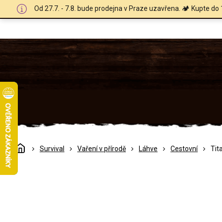
Přejít
Od 27.7. - 7.8. bude prodejna v Praze uzavřena. 🏕️ Kupte do 
na
obsah
Domů
Survival
Vaření v přírodě
Láhve
Cestovní
Tit