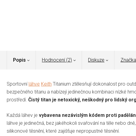
Popis
Hodnocení (2)
Diskuze
Značk
Sportovní
láhve
Keith
Titanium ztělesňují dokonalost pro out
bezpečného titanu a nabízejí jedinečnou kombinaci nízké hmot
prostředí.
Čistý titan je netoxický, neškodný pro lidský 
Každá láhev je
vybavena nezávislým kódem proti padělání
láhve je jedinečná, bez jakéhokoli svařování na těle nebo dn
silikonové těsnění, které zajišťuje nepropustné těsnění.