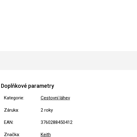
Doplňkové parametry
Kategorie
:
Cestovní láhev
Záruka
:
2 roky
EAN
:
3760288450412
Značka
:
Keith