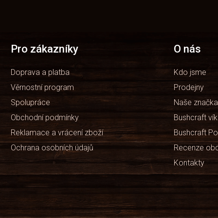
Z
á
p
a
t
Pro zákazníky
O nás
í
Doprava a platba
Kdo jsme
Věrnostní program
Prodejny
Spolupráce
Naše značka
Obchodní podmínky
Bushcraft ví
Reklamace a vrácení zboží
Bushcraft Po
Ochrana osobních údajů
Recenze ob
Kontakty