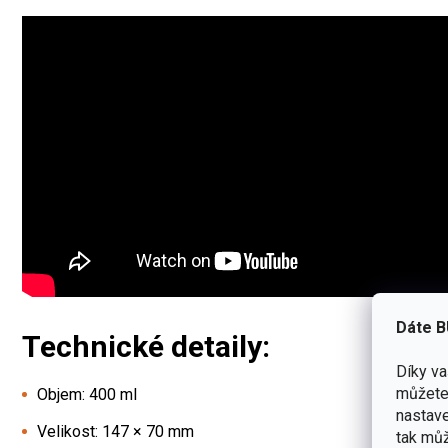
Dáte B
Technické detaily:
Díky v
můžete 
Objem: 400 ml
nastave
Velikost:
147 × 70 mm
tak můž