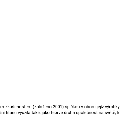
hvězdiček.
tým zkušenostem (založeno 2001) špičkou v oboru jejíž výrobky
ání titanu využila také, jako teprve druhá společnost na světě, k