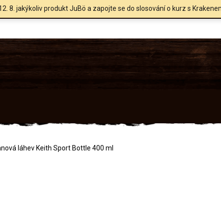
12. 8. jakýkoliv produkt JuBö a zapojte se do slosování o kurz s Krakene
anová láhev Keith Sport Bottle 400 ml