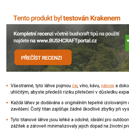
Všestranné, tyto láhve pojmou
čaj
, víno, kávu,
nápoje
a dokon
uhličitým, abyste předešli riziku přetečení v důsledku expa
Každá láhev je dodávána s originálním tepelně izolovaným 
zavěšení. Čistý titan zajišťuje žádné škodlivé zbytky při 
Tyto titanové láhve jsou lehké a odolné, ideální pro outdo
zážitek a zároveň minimalizovaly jejich dopad na životní pr