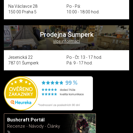
Na Václavce 28
Po - Pá:
150 00 Praha 5
10:00 - 18:00 hod.
Prodejna Šumperk
více informací
Jesenická 22
Po - Čt: 13 - 17 hod.
787 01 Šumperk
Pá: 9 - 17 hod.
Bushcraft Portál
Recenze - Návody - Články