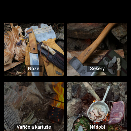
Užijte si to v přírodě
Vybavení, na které spoléháte nejčastěji
Nože
Sekery
Vařiče a kartuše
Nádobí