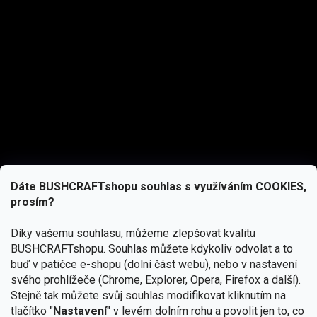
Dáte BUSHCRAFTshopu souhlas s využíváním COOKIES,
prosím?
Díky vašemu souhlasu, můžeme zlepšovat kvalitu
BUSHCRAFTshopu.
Souhlas můžete kdykoliv odvolat a to
buď v patičce e-shopu (dolní část webu), nebo v nastavení
svého prohlížeče (Chrome, Explorer, Opera, Firefox a další).
Stejně tak můžete svůj souhlas modifikovat kliknutím na
tlačítko "
Nastavení
" v levém dolním rohu a povolit jen to, co