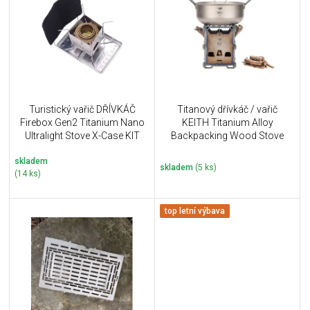
u
i
k
s
t
p
ů
r
o
d
u
Turistický vařič DŘÍVKÁČ
Titanový dřívkáč / vařič
k
Firebox Gen2 Titanium Nano
KEITH Titanium Alloy
t
Ultralight Stove X-Case KIT
Backpacking Wood Stove
ů
skladem
skladem
(5 ks)
(14 ks)
top letní výbava