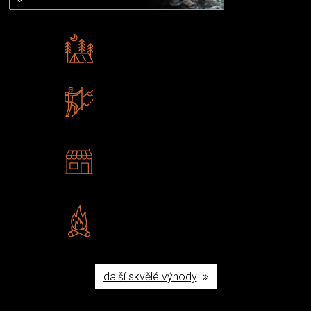
Rádi předáváme zkušenosti
Poradíme vám s výběrem
Zboží sami testujeme
U nás nekoupíte „zajíce v pytli“
2 kamenné prodejny
Navštivte nás v Praze a
Šumperku
Vlastní značka JuBö
Poctivá ruční výroba v ČR
další skvělé výhody