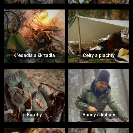
Křesadla a škrtadla
Celty a plachty
Batohy
Bundy a kabáty