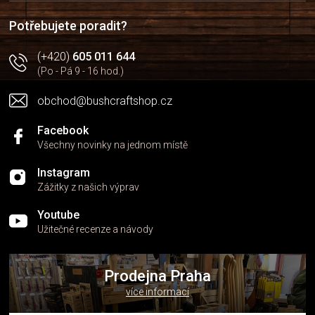
t
s
í
u
Potřebujete poradit?
(+420)
605 011 644
(Po - Pá 9 - 16 hod.)
obchod@bushcraftshop.cz
Facebook
Všechny novinky na jednom místě
Instagram
Zážitky z našich výprav
Youtube
Užitečné recenze a návody
Prodejna Praha
více informací