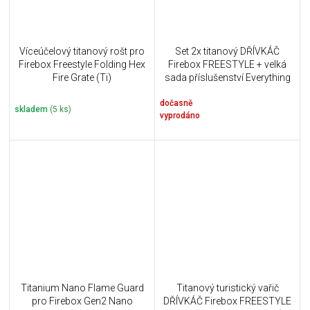
Víceúčelový titanový rošt pro
Set 2x titanový DŘÍVKÁČ
Firebox Freestyle Folding Hex
Firebox FREESTYLE + velká
Fire Grate (Ti)
sada příslušenství Everything
Kit - TWO STOVES (8
dočasně
PANELS)
skladem
(5 ks)
vyprodáno
Titanium Nano Flame Guard
Titanový turistický vařič
pro Firebox Gen2 Nano
DŘÍVKÁČ Firebox FREESTYLE