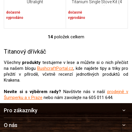
Ultralight
Titanium Single Stove Kit (4
PANELS)
dočasně
dočasně
vyprodáno
vyprodáno
14
položek celkem
O
v
l
Titanový dřívkáč
á
d
Všechny
produkty
testujeme v lese a můžete si o nich přečíst
a
na našem blogu
BushcraftPortal.cz
, kde najdete tipy a triky pro
c
přežití v přírodě, včetně recenzí jednotlivých produktů od
í
Krakena.
p
r
Nevíte si s výběrem rady?
Navštivte nás v naší
prodejně v
v
Šumperku a v Praze
nebo nám zavolejte na 605 011 644.
k
Z
y
Pro zákazníky
v
á
ý
p
p
a
O nás
i