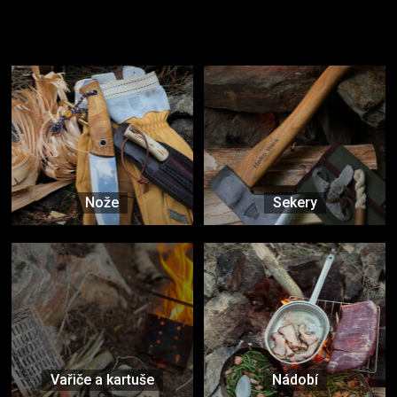
Užijte si to v přírodě
Vybavení, na které spoléháte nejčastěji
Nože
Sekery
Vařiče a kartuše
Nádobí