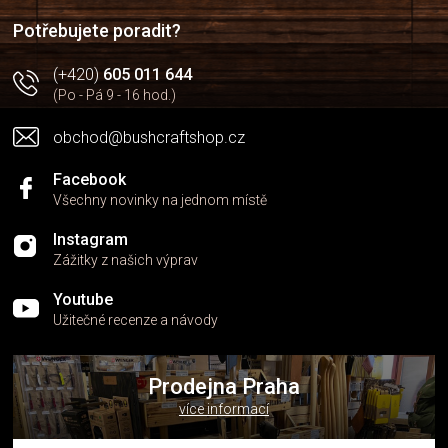
í
í
p
Potřebujete poradit?
r
v
(+420)
605 011 644
k
(Po - Pá 9 - 16 hod.)
y
v
obchod@bushcraftshop.cz
ý
p
i
Facebook
s
Všechny novinky na jednom místě
u
Instagram
Zážitky z našich výprav
Youtube
Užitečné recenze a návody
Prodejna Praha
více informací