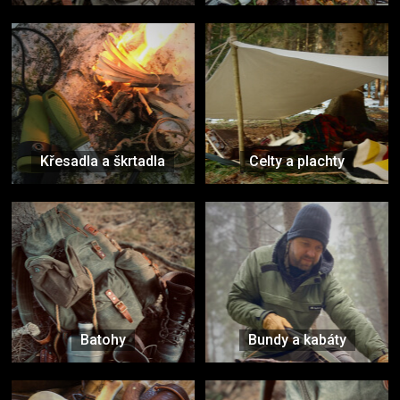
Křesadla a škrtadla
Celty a plachty
Batohy
Bundy a kabáty