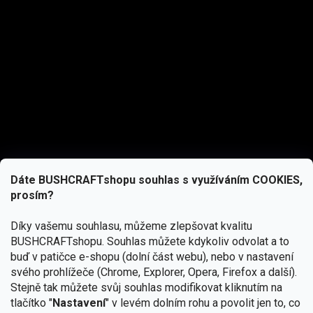
Dáte BUSHCRAFTshopu souhlas s využíváním COOKIES,
prosím?
Díky vašemu souhlasu, můžeme zlepšovat kvalitu
BUSHCRAFTshopu.
Souhlas můžete kdykoliv odvolat a to
buď v patičce e-shopu (dolní část webu), nebo v nastavení
svého prohlížeče (Chrome, Explorer, Opera, Firefox a další).
Stejně tak můžete svůj souhlas modifikovat kliknutím na
tlačítko "
Nastavení
" v levém dolním rohu a povolit jen to, co