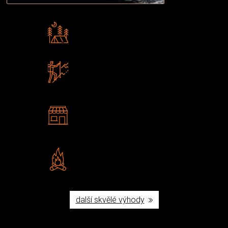
Rádi předáváme zkušenosti
Poradíme vám s výběrem
Zboží sami testujeme
U nás nekoupíte „zajíce v pytli“
2 kamenné prodejny
Navštivte nás v Praze a
Šumperku
Vlastní značka JuBö
Poctivá ruční výroba v ČR
další skvělé výhody