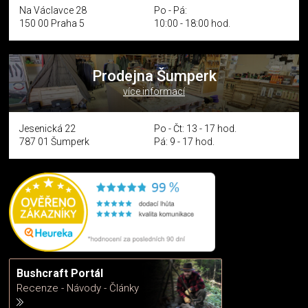
Na Václavce 28
Po - Pá:
150 00 Praha 5
10:00 - 18:00 hod.
Prodejna Šumperk
více informací
Jesenická 22
Po - Čt: 13 - 17 hod.
787 01 Šumperk
Pá: 9 - 17 hod.
Bushcraft Portál
Recenze - Návody - Články