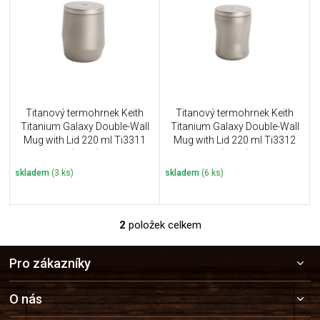
u
i
k
s
t
p
ů
r
o
d
u
Titanový termohrnek Keith
Titanový termohrnek Keith
k
Titanium Galaxy Double-Wall
Titanium Galaxy Double-Wall
t
Mug with Lid 220 ml Ti3311
Mug with Lid 220 ml Ti3312
ů
(121g)
(121g)
skladem
(3 ks)
skladem
(6 ks)
2
položek celkem
O
v
Z
l
Pro zákazníky
á
á
p
d
a
a
O nás
c
t