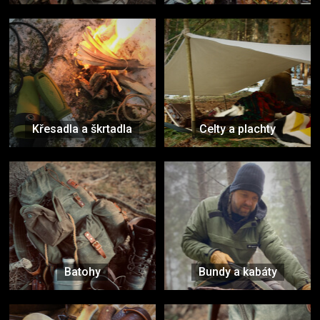
Křesadla a škrtadla
Celty a plachty
Batohy
Bundy a kabáty