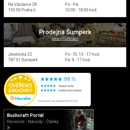
Na Václavce 28
Po - Pá:
150 00 Praha 5
10:00 - 18:00 hod.
Prodejna Šumperk
více informací
Jesenická 22
Po - Čt: 13 - 17 hod.
787 01 Šumperk
Pá: 9 - 17 hod.
Bushcraft Portál
Recenze - Návody - Články