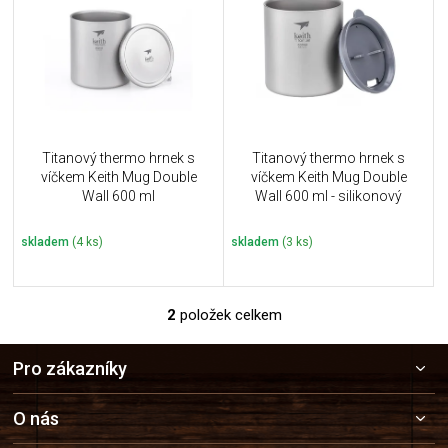
u
i
k
s
t
p
ů
r
o
d
u
Titanový thermo hrnek s
Titanový thermo hrnek s
k
víčkem Keith Mug Double
víčkem Keith Mug Double
t
Wall 600 ml
Wall 600 ml - silikonový
ů
uzávěr
skladem
(4 ks)
skladem
(3 ks)
2
položek celkem
O
v
Z
l
Pro zákazníky
á
á
p
d
a
a
O nás
c
t