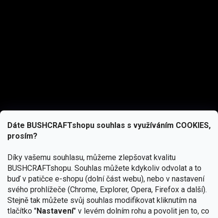
Dáte BUSHCRAFTshopu souhlas s využíváním COOKIES,
prosím?
Díky vašemu souhlasu, můžeme zlepšovat kvalitu
BUSHCRAFTshopu.
Souhlas můžete kdykoliv odvolat a to
buď v patičce e-shopu (dolní část webu), nebo v nastavení
svého prohlížeče (Chrome, Explorer, Opera, Firefox a další).
Stejně tak můžete svůj souhlas modifikovat kliknutím na
tlačítko "
Nastavení
" v levém dolním rohu a povolit jen to, co