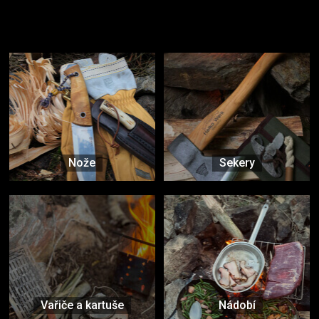
Užijte si to v přírodě
Vybavení, na které spoléháte nejčastěji
Nože
Sekery
Vařiče a kartuše
Nádobí