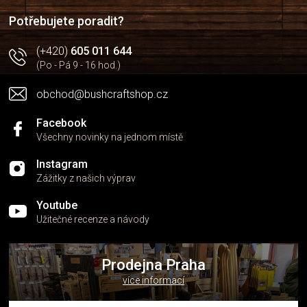
í
í
p
Potřebujete poradit?
r
v
(+420)
605 011 644
k
(Po - Pá 9 - 16 hod.)
y
v
obchod@bushcraftshop.cz
ý
p
i
Facebook
s
Všechny novinky na jednom místě
u
Instagram
Zážitky z našich výprav
Youtube
Užitečné recenze a návody
Prodejna Praha
více informací