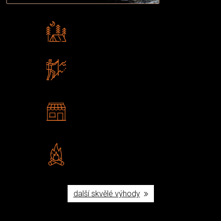
Rádi předáváme zkušenosti
Poradíme vám s výběrem
Zboží sami testujeme
U nás nekoupíte „zajíce v pytli“
2 kamenné prodejny
Navštivte nás v Praze a
Šumperku
Vlastní značka JuBö
Poctivá ruční výroba v ČR
další skvělé výhody