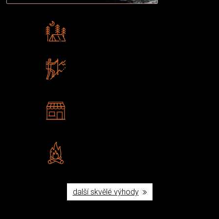
Rádi předáváme zkušenosti
Poradíme vám s výběrem
Zboží sami testujeme
U nás nekoupíte „zajíce v pytli“
2 kamenné prodejny
Navštivte nás v Praze a
Šumperku
Vlastní značka JuBö
Poctivá ruční výroba v ČR
další skvělé výhody