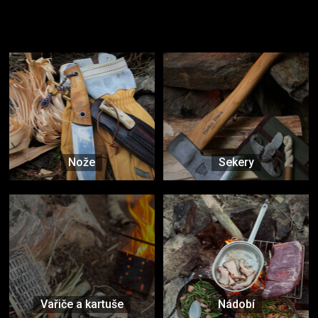
Užijte si to v přírodě
Vybavení, na které spoléháte nejčastěji
Nože
Sekery
Vařiče a kartuše
Nádobí