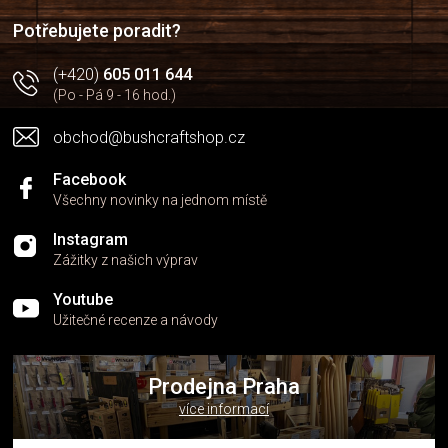
í
í
p
Potřebujete poradit?
r
v
(+420)
605 011 644
k
(Po - Pá 9 - 16 hod.)
y
v
obchod@bushcraftshop.cz
ý
p
i
Facebook
s
Všechny novinky na jednom místě
u
Instagram
Zážitky z našich výprav
Youtube
Užitečné recenze a návody
Prodejna Praha
více informací