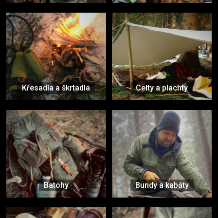
Křesadla a škrtadla
Celty a plachty
Batohy
Bundy a kabáty