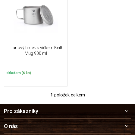
u
i
k
s
t
p
ů
r
o
d
u
Titanový hrnek s víčkem Keith
k
Mug 900 ml
t
ů
skladem
(6 ks)
1
položek celkem
O
v
Z
l
Pro zákazníky
á
á
p
d
a
a
O nás
c
t