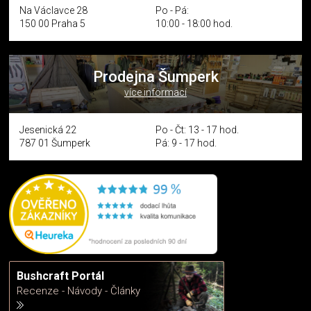
Na Václavce 28
Po - Pá:
150 00 Praha 5
10:00 - 18:00 hod.
Prodejna Šumperk
více informací
Jesenická 22
Po - Čt: 13 - 17 hod.
787 01 Šumperk
Pá: 9 - 17 hod.
Bushcraft Portál
Recenze - Návody - Články