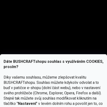
Dáte BUSHCRAFTshopu souhlas s využíváním COOKIES,
prosím?
Díky vašemu souhlasu, můžeme zlepšovat kvalitu
BUSHCRAFTshopu.
Souhlas můžete kdykoliv odvolat a to
buď v patičce e-shopu (dolní část webu), nebo v nastavení
svého prohlížeče (Chrome, Explorer, Opera, Firefox a další).
Stejně tak můžete svůj souhlas modifikovat kliknutím na
tlačítko "
Nastavení
" v levém dolním rohu a povolit jen to, co