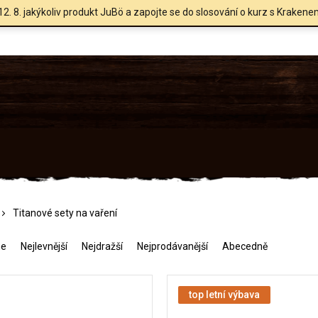
12. 8. jakýkoliv produkt JuBö a zapojte se do slosování o kurz s Krakene
Titanové sety na vaření
me
Nejlevnější
Nejdražší
Nejprodávanější
Abecedně
top letní výbava