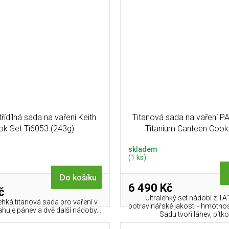
třídílná sada na vaření Keith
Titanová sada na vaření 
k Set Ti6053 (243g)
Titanium Canteen Cook
skladem
(1 ks)
Do košíku
6 490 Kč
č
Ultralehký set nádobí z TA
ehká titanová sada pro vaření v
potravinářské jakosti - hmotno
huje pánev a dvě další nádoby...
Sadu tvoří láhev, pítko 