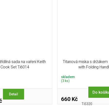
třídílná sada na vaření Keith
Titanová miska s držákem 
Cook Set Ti6014
with Folding Hand
skladem
(3 ks)
Do košík
Detail
660 Kč
č
Ti5320