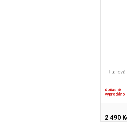
Titanová 
dočasně
vyprodáno
2 490 K