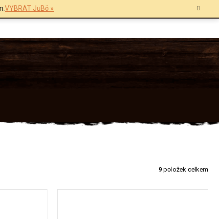
m.
VYBRAT JuBö »
9
položek celkem