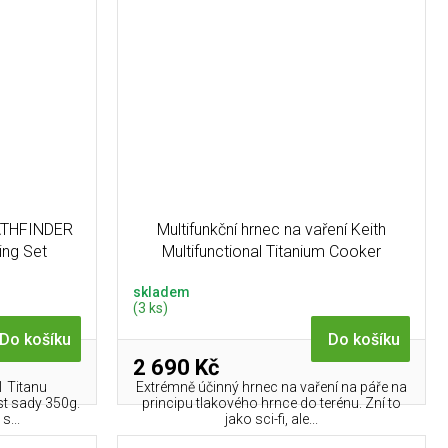
PATHFINDER
Multifunkční hrnec na vaření Keith
ing Set
Multifunctional Titanium Cooker
skladem
(3 ks)
Do košíku
Do košíku
2 690 Kč
1 Titanu
Extrémně účinný hrnec na vaření na páře na
st sady 350g.
principu tlakového hrnce do terénu. Zní to
s...
jako sci-fi, ale...