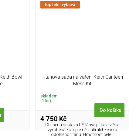
top letní výbava
Keith Bowl
Titanová sada na vaření Keith Canteen
le
Mess Kit
skladem
(1 ks)
Do košíku
u
4 750 Kč
Oblíbená sestava US láhve pítka a víčka
vyrobená kompletně z ultralehkého a
odolného titanu. Hmotnost celé...