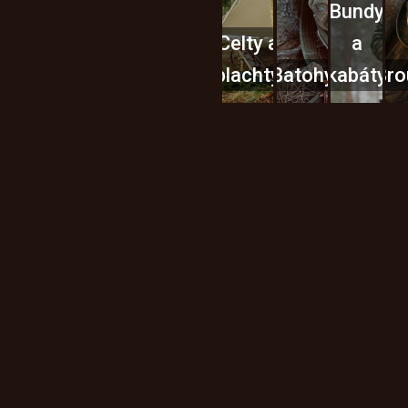
Bundy
Celty a
a
plachty
Batohy
kabáty
Bro
Instagram
h produktech na našem e-
údajů