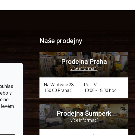
Naše prodejny
Prodejna Praha
více informací
p.cz
Na Václavce 28
Po - Pá:
ouhlas
150 00 Praha 5
10:00 - 18:00 hod.
nebo v
om místě
tejně
v levém
Prodejna Šumperk
více informací
y