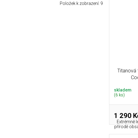
Položek k zobrazení:
9
Titanová 
Coo
skladem
(6 ks)
1 290 K
Extrémně l
přírodě obsa