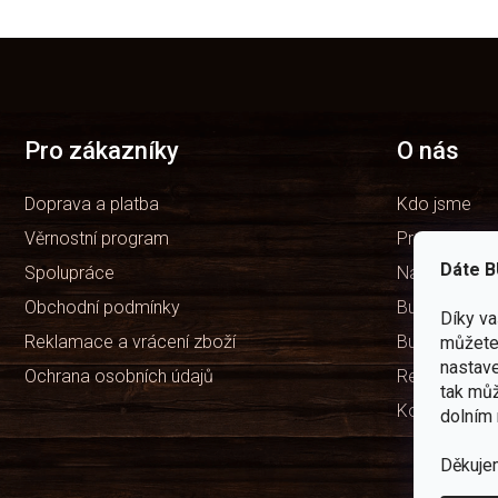
Z
á
p
a
t
Pro zákazníky
O nás
í
Doprava a platba
Kdo jsme
Věrnostní program
Prodejny
Dáte B
Spolupráce
Naše značka
Obchodní podmínky
Bushcraft ví
Díky v
Reklamace a vrácení zboží
Bushcraft Po
můžete 
nastave
Ochrana osobních údajů
Recenze ob
tak můž
Kontakty
dolním 
Děkuje