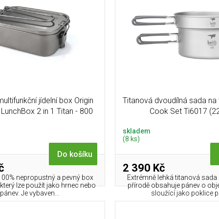
ultifunkční jídelní box Origin
Titanová dvoudílná sada na 
LunchBox 2 in 1 Titan - 800
Cook Set Ti6017 (2
ml
skladem
(8 ks)
Do košíku
č
2 390 Kč
 100% nepropustný a pevný box
Extrémně lehká titanová sada 
který lze použít jako hrnec nebo
přírodě obsahuje pánev o ob
pánev. Je vybaven...
sloužící jako poklice pr