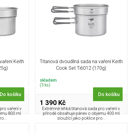
vaření Keith
Titanová dvoudílná sada na vaření Keith
25g)
Cook Set Ti6012 (170g)
skladem
(3 ks)
Do košíku
Do košíku
1 390 Kč
pro vaření v
Extrémně lehká titanová sada pro vaření v
jemu 800 ml
přírodě obsahuje pánev o objemu 400 ml
o...
sloužící jako poklice pro...