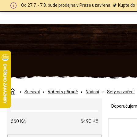
Přejít
Od 27.7. - 7.8. bude prodejna v Praze uzavřena. 🏕️ Kupte do 
na
obsah
Domů
Survival
Vaření v přírodě
Nádobí
Sety na vaření
Ř
P
a
Doporučuje
o
z
s
e
V
t
660
Kč
6490
Kč
n
ý
r
í
p
a