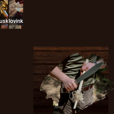
usky
Novinky