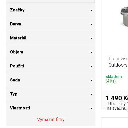
p
i
n
r
s
n
Značky
o
p
í
d
r
p
Barva
u
o
a
k
d
n
Materiál
t
u
e
ů
k
l
Objem
t
Titanový m
ů
Outdoors 
Použití
skladem
Sada
(4 ks)
Typ
1 490 K
Ultralehký
Vlastnosti
na svačinu, 
Vymazat filtry