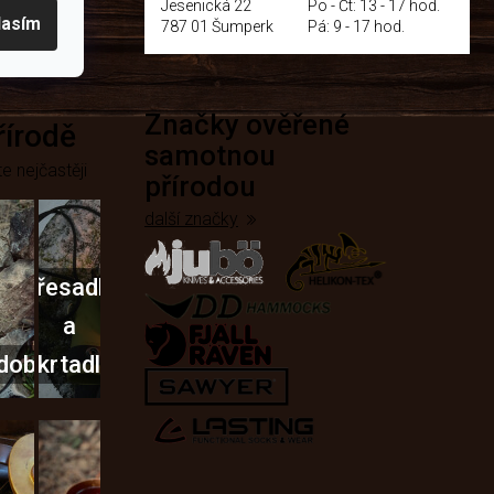
Jesenická 22
Po - Čt: 13 - 17 hod.
lasím
787 01 Šumperk
Pá: 9 - 17 hod.
Značky ověřené
přírodě
samotnou
e nejčastěji
přírodou
další značky
Křesadla
a
dobí
škrtadla