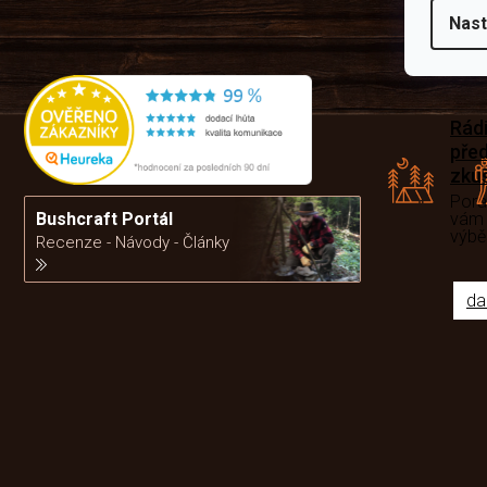
Nast
Rád
pře
zku
Por
vám
Bushcraft Portál
výb
Recenze - Návody - Články
da