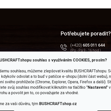
O
v
l
á
d
a
Potřebujete poradit?
c
í
(+420)
605 011 644
p
(Po - Pá 9 - 16 hod.)
r
v
USHCRAFTshopu souhlas s využíváním COOKIES, prosím?
 — JuBö
obchod@bushcraftsho
k
y
kendy
v
ašemu souhlasu, můžeme zlepšovat kvalitu BUSHCRAFTshopu.
S
Facebook
ý
rtál
kdykoliv odvolat a to buď v patičce e-shopu (dolní část webu), 
Všechny novinky na jedn
p
ní svého prohlížeče (Chrome, Explorer, Opera, Firefox a další). S
chodu
i
Instagram
ete svůj souhlas modifikovat kliknutím na tlačítko "
Nastavení
" 
s
Zážitky z našich výprav
rohu a povolit jen to, co považujete za vhodné.
u
Youtube
me za vaši důvěru, tým
BUSHCRAFTshop.cz
Užitečné recenze a návod