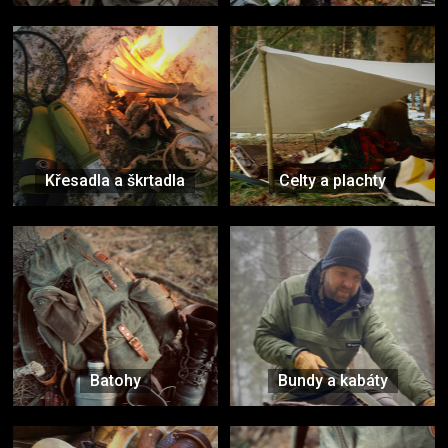
Křesadla a škrtadla
Celty a plachty
Batohy
Bundy a kabáty