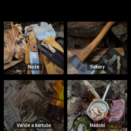
Užijte si to v přírodě
Vybavení, na které spoléháte nejčastěji
Nože
Sekery
Vařiče a kartuše
Nádobí