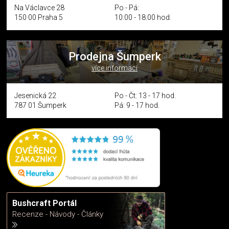
Na Václavce 28
Po - Pá:
150 00 Praha 5
10:00 - 18:00 hod.
Prodejna Šumperk
více informací
Jesenická 22
Po - Čt: 13 - 17 hod.
787 01 Šumperk
Pá: 9 - 17 hod.
Bushcraft Portál
Recenze - Návody - Články