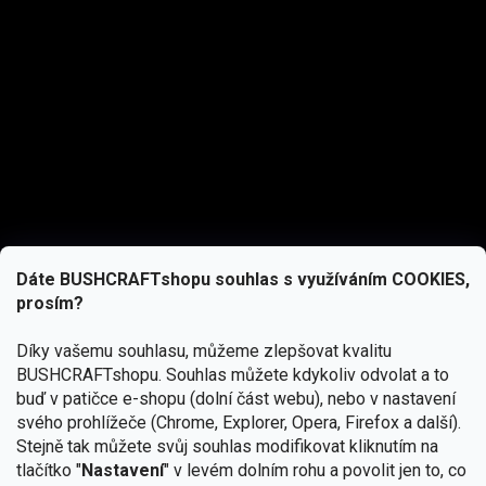
Dáte BUSHCRAFTshopu souhlas s využíváním COOKIES,
prosím?
Díky vašemu souhlasu, můžeme zlepšovat kvalitu
BUSHCRAFTshopu.
Souhlas můžete kdykoliv odvolat a to
buď v patičce e-shopu (dolní část webu), nebo v nastavení
svého prohlížeče (Chrome, Explorer, Opera, Firefox a další).
Stejně tak můžete svůj souhlas modifikovat kliknutím na
tlačítko "
Nastavení
" v levém dolním rohu a povolit jen to, co