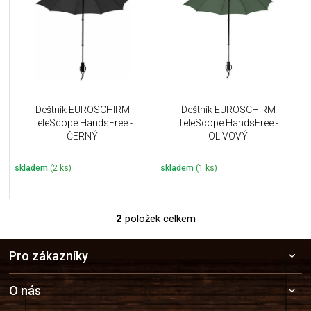
u
i
k
s
t
p
ů
r
o
d
u
Deštník EUROSCHIRM
Deštník EUROSCHIRM
k
TeleScope HandsFree -
TeleScope HandsFree -
t
ČERNÝ
OLIVOVÝ
ů
skladem
(2 ks)
skladem
(1 ks)
2
položek celkem
O
v
Z
l
Pro zákazníky
á
á
p
d
a
a
O nás
c
t