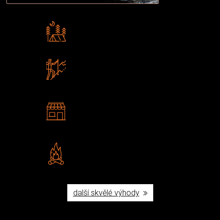
Rádi předáváme zkušenosti
Poradíme vám s výběrem
Zboží sami testujeme
U nás nekoupíte „zajíce v pytli“
2 kamenné prodejny
Navštivte nás v Praze a
Šumperku
Vlastní značka JuBö
Poctivá ruční výroba v ČR
další skvělé výhody