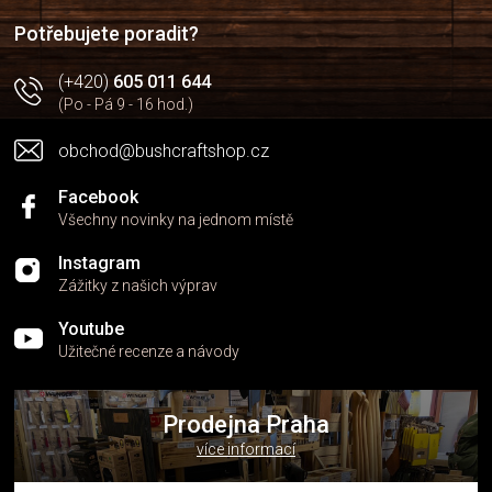
í
í
p
Potřebujete poradit?
r
v
(+420)
605 011 644
k
(Po - Pá 9 - 16 hod.)
y
v
obchod@bushcraftshop.cz
ý
p
i
Facebook
s
Všechny novinky na jednom místě
u
Instagram
Zážitky z našich výprav
Youtube
Užitečné recenze a návody
Prodejna Praha
více informací