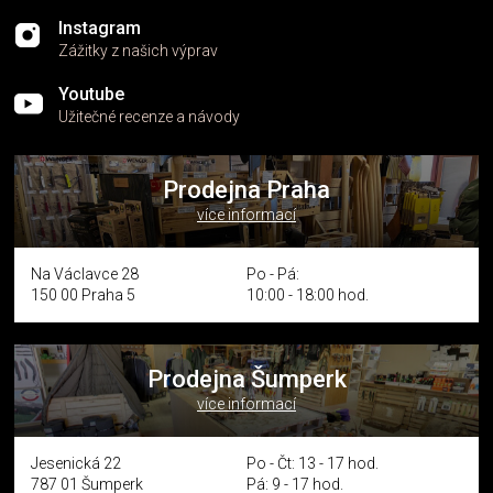
Instagram
Zážitky z našich výprav
Youtube
Užitečné recenze a návody
Prodejna Praha
více informací
Na Václavce 28
Po - Pá:
150 00 Praha 5
10:00 - 18:00 hod.
Prodejna Šumperk
více informací
Jesenická 22
Po - Čt: 13 - 17 hod.
787 01 Šumperk
Pá: 9 - 17 hod.