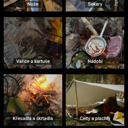
Nože
Sekery
Vařiče a kartuše
Nádobí
Křesadla a škrtadla
Celty a plachty