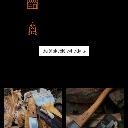
Navštivte nás v Praze a
Šumperku
Vlastní značka JuBö
Poctivá ruční výroba v ČR
další skvělé výhody
Užijte si to v přírodě
Vybavení, na které spoléháte nejčastěji