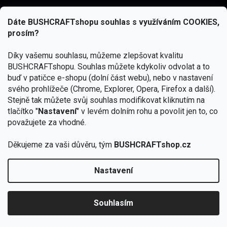
Dáte BUSHCRAFTshopu souhlas s využíváním COOKIES,
prosím?
Díky vašemu souhlasu, můžeme zlepšovat kvalitu
BUSHCRAFTshopu.
Souhlas můžete kdykoliv odvolat a to
buď v patičce e-shopu (dolní část webu), nebo v nastavení
svého prohlížeče (Chrome, Explorer, Opera, Firefox a další).
Stejně tak můžete svůj souhlas modifikovat kliknutím na
tlačítko "
Nastavení
" v levém dolním rohu a povolit jen to, co
Přihlásit se
považujete za vhodné.
Vložením e-mailu souhlasíte s
podmínkami ochrany osobních údajů
Děkujeme za vaši důvěru, tým
BUSHCRAFTshop.cz
Nastavení
Od 27.7. - 7.8. bude prodejna v Praze uzavřena.
Copyright 2026
BUSHCRAFTshop.cz
. Všechna práva
🏕️ Kupte do 12. 8. jakýkoliv produkt JuBö a
vyhrazena.
Upravit nastavení cookies
zapojte se do slosování o kurz s
Souhlasím
Krakenem.
VYBRAT JuBö »
Vytvořil Shoptet