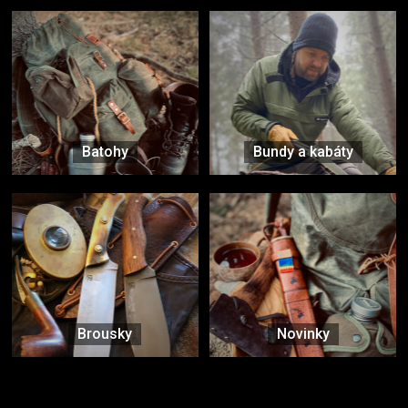
Batohy
Bundy a kabáty
Brousky
Novinky