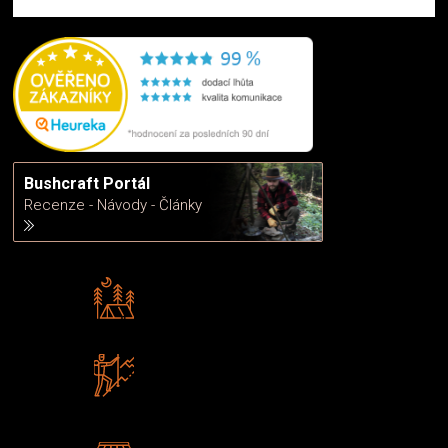
Bushcraft Portál
Recenze - Návody - Články
Rádi předáváme zkušenosti
Poradíme vám s výběrem
Zboží sami testujeme
U nás nekoupíte „zajíce v pytli“
2 kamenné prodejny