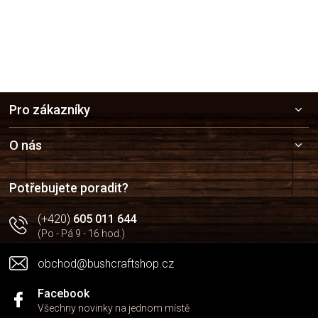
Z
Pro zákazníky
á
p
a
O nás
t
í
Potřebujete poradit?
(+420)
605 011 644
(Po - Pá 9 - 16 hod.)
obchod@bushcraftshop.cz
Facebook
Všechny novinky na jednom místě