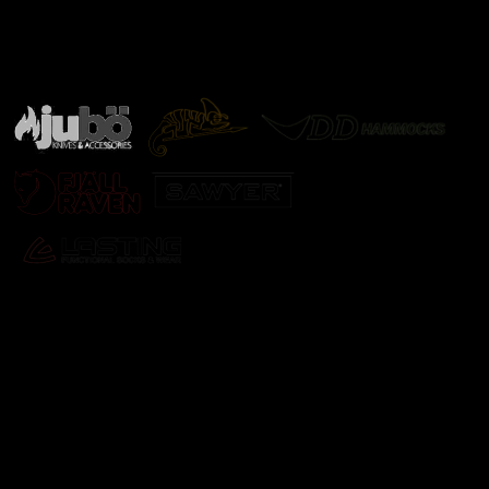
Značky ověřené samotnou přírodou
další značky
Odebírat newsletter
Vložte svůj e-mail a my vám budeme zasílat informace o
nových produktech na našem e-shopu.