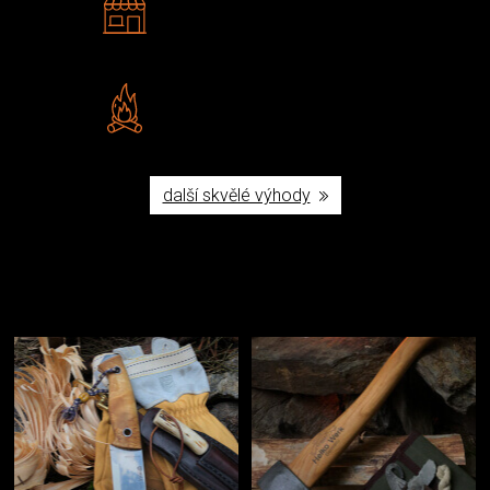
Navštivte nás v Praze a
Šumperku
Vlastní značka JuBö
Poctivá ruční výroba v ČR
další skvělé výhody
Užijte si to v přírodě
Vybavení, na které spoléháte nejčastěji