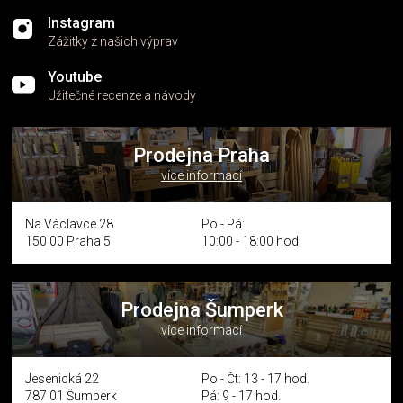
Instagram
Zážitky z našich výprav
Youtube
Užitečné recenze a návody
Prodejna Praha
více informací
Na Václavce 28
Po - Pá:
150 00 Praha 5
10:00 - 18:00 hod.
Prodejna Šumperk
více informací
Jesenická 22
Po - Čt: 13 - 17 hod.
787 01 Šumperk
Pá: 9 - 17 hod.