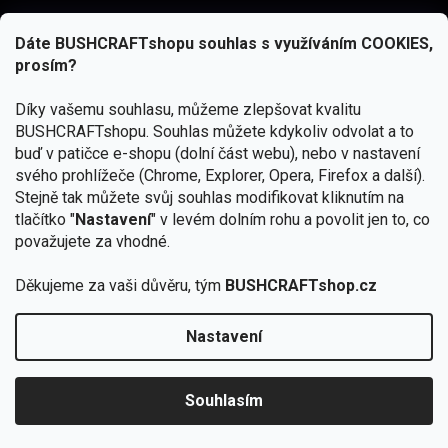
Dáte BUSHCRAFTshopu souhlas s využíváním COOKIES,
prosím?
Díky vašemu souhlasu, můžeme zlepšovat kvalitu
BUSHCRAFTshopu.
Souhlas můžete kdykoliv odvolat a to
buď v patičce e-shopu (dolní část webu), nebo v nastavení
svého prohlížeče (Chrome, Explorer, Opera, Firefox a další).
Stejně tak můžete svůj souhlas modifikovat kliknutím na
tlačítko "
Nastavení
" v levém dolním rohu a povolit jen to, co
Přihlásit se
považujete za vhodné.
Vložením e-mailu souhlasíte s
podmínkami ochrany osobních údajů
Děkujeme za vaši důvěru, tým
BUSHCRAFTshop.cz
Nastavení
Od 27.7. - 7.8. bude prodejna v Praze uzavřena.
Copyright 2026
BUSHCRAFTshop.cz
. Všechna práva
🏕️ Kupte do 12. 8. jakýkoliv produkt JuBö a
vyhrazena.
Upravit nastavení cookies
zapojte se do slosování o kurz s
Souhlasím
Krakenem.
VYBRAT JuBö »
Vytvořil Shoptet