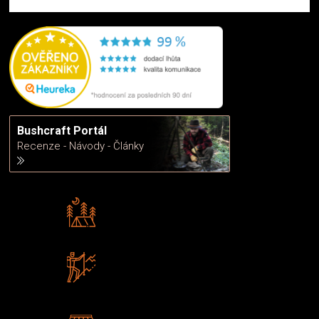
Bushcraft Portál
Recenze - Návody - Články
Rádi předáváme zkušenosti
Poradíme vám s výběrem
Zboží sami testujeme
U nás nekoupíte „zajíce v pytli“
2 kamenné prodejny