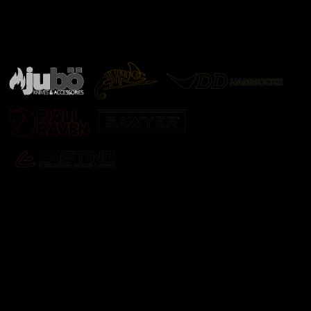
Značky ověřené samotnou přírodou
další značky
Odebírat newsletter
Vložte svůj e-mail a my vám budeme zasílat informace o
nových produktech na našem e-shopu.