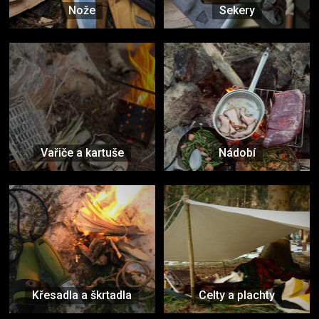
Nože
Sekery
Vařiče a kartuše
Nádobí
Křesadla a škrtadla
Celty a plachty