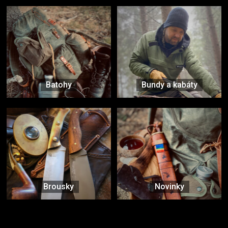
Batohy
Bundy a kabáty
Brousky
Novinky