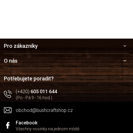
Z
Pro zákazníky
á
p
a
O nás
t
í
Potřebujete poradit?
(+420)
605 011 644
(Po - Pá 9 - 16 hod.)
obchod@bushcraftshop.cz
Facebook
Všechny novinky na jednom místě