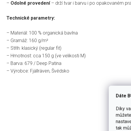
–
Odolné provedení
– drží tvar i barvu i po opakovaném pra
Technické parametry:
– Materiál: 100 % organická bavlna
– Gramáž: 160 g/m²
– Střih: klasický (regular fit)
– Hmotnost: cca 150 g (ve velikosti M)
– Barva: 679 / Deep Patina
– Výrobce: Fjällräven, Švédsko
Dáte B
Díky v
můžete 
nastave
tak můž