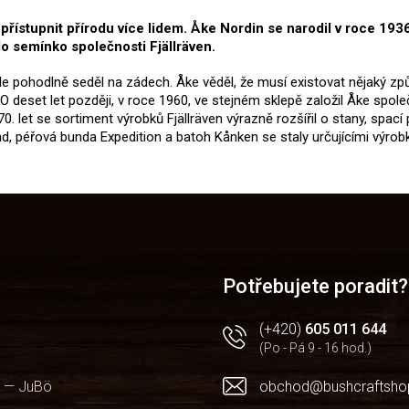
zpřístupnit přírodu více lidem. Åke Nordin se narodil v roce 1
o semínko společnosti Fjällräven.
í, ale pohodlně seděl na zádech. Åke věděl, že musí existovat nějaký
deset let později, v roce 1960, ve stejném sklepě založil Åke společn
. let se sortiment výrobků Fjällräven výrazně rozšířil o stany, spací
d, péřová bunda Expedition a batoh Kånken se staly určujícími výrob
Potřebujete poradit?
(+420)
605 011 644
(Po - Pá 9 - 16 hod.)
 — JuBö
obchod@bushcraftsho