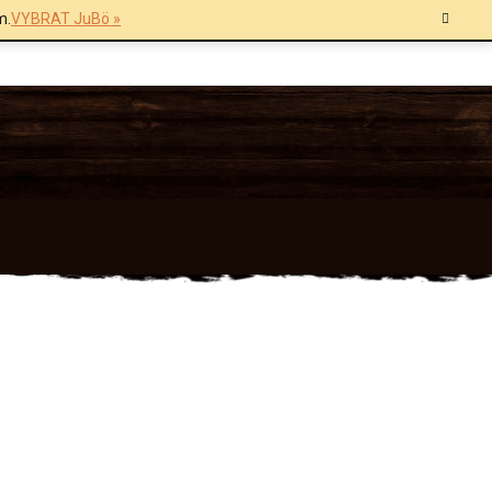
m.
VYBRAT JuBö »