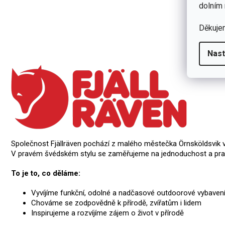
dolním 
Děkuje
Nast
Společnost Fjällräven pochází z malého městečka Örnsköldsvik ve
V pravém švédském stylu se zaměřujeme na jednoduchost a prak
To je to, co děláme:
Vyvíjíme funkční, odolné a nadčasové outdoorové vybaven
Chováme se zodpovědně k přírodě, zvířatům i lidem
Inspirujeme a rozvíjíme zájem o život v přírodě