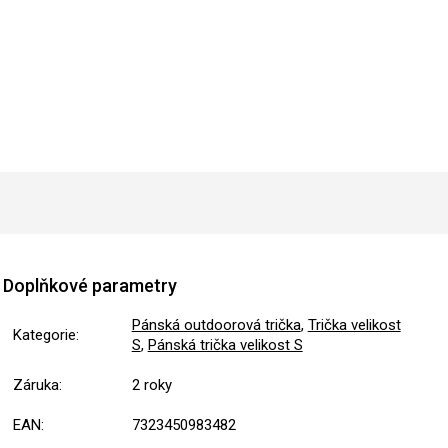
Doplňkové parametry
Pánská outdoorová trička
,
Trička velikost
Kategorie
:
S
,
Pánská trička velikost S
Záruka
:
2 roky
EAN
:
7323450983482