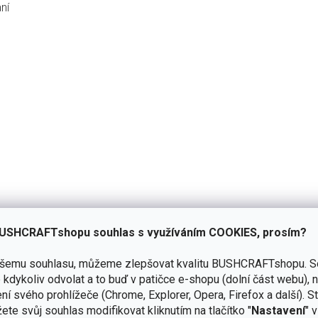
ní
USHCRAFTshopu souhlas s využíváním COOKIES, prosím?
ašemu souhlasu, můžeme zlepšovat kvalitu BUSHCRAFTshopu.
S
kdykoliv odvolat a to buď v patičce e-shopu (dolní část webu), 
Přidat hodnocení
ní svého prohlížeče (Chrome, Explorer, Opera, Firefox a další). S
ete svůj souhlas modifikovat kliknutím na tlačítko "
Nastavení
" 