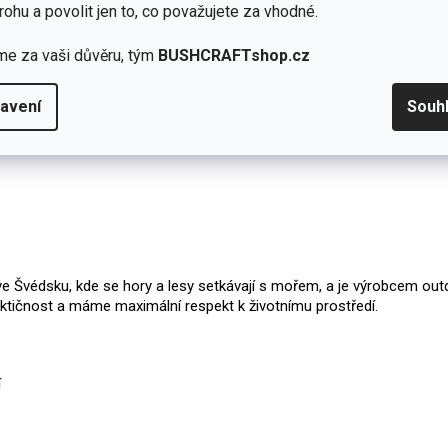
rohu a povolit jen to, co považujete za vhodné.
me za vaši důvěru, tým
BUSHCRAFTshop.cz
avení
Souh
 Švédsku, kde se hory a lesy setkávají s mořem, a je výrobcem outdo
tičnost a máme maximální respekt k životnímu prostředí.
í