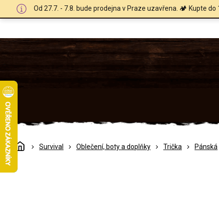
Přejít
Od 27.7. - 7.8. bude prodejna v Praze uzavřena. 🏕️ Kupte do 
na
obsah
Domů
Survival
Oblečení, boty a doplňky
Trička
Pánská