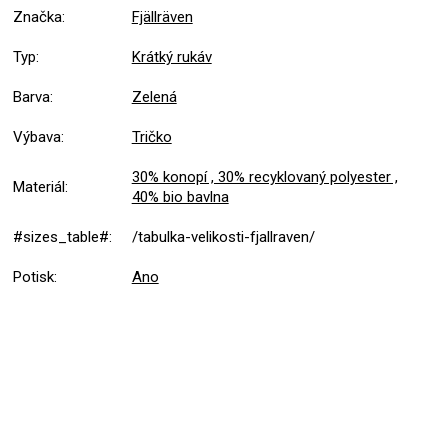
Značka
:
Fjällräven
Typ
:
Krátký rukáv
Barva
:
Zelená
Výbava
:
Tričko
30% konopí , 30% recyklovaný polyester ,
Materiál
:
40% bio bavlna
#sizes_table#
:
/tabulka-velikosti-fjallraven/
Potisk
:
Ano