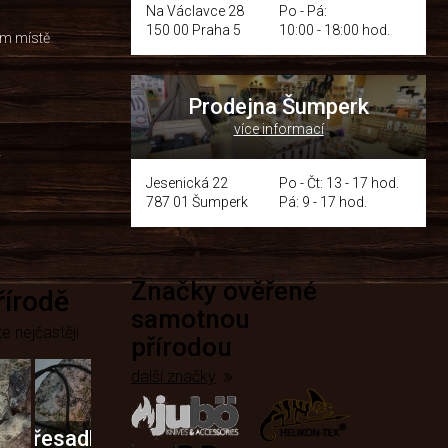
Na Václavce 28
Po - Pá:
150 00 Praha 5
10:00 - 18:00 hod.
om místě
Prodejna Šumperk
více informací
y
Jesenická 22
Po - Čt: 13 - 17 hod.
787 01 Šumperk
Pá: 9 - 17 hod.
Značky ověřené
přírodě
samotnou
e nejčastěji
přírodou
další značky
Křesadla