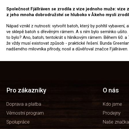
Společnost Fjällräven se zrodila z vize jednoho muže: vize 
z jeho mnoha dobrodružství se hluboko v Åkeho mysli zrodil
Nápad vznikl z nutnosti: vytvořit batoh, který by pohltil vybaven
ve sklepě batoh s dřevěným rámem. A s ním bylo semínko ušito. O 
to bylo? Ano, batoh; tentokrát s hliníkovým rámem. Během 60. a 70
že vždy musí existovat způsob - praktické řešení. Bunda Greenlan
nadšeného milovníka přírody, nosil a důvěřoval značce Fjällräven.
Z
á
p
a
t
Pro zákazníky
O nás
í
Doprava a platba
Kdo jsme
Věrnostní program
Prodejny
Spolupráce
Naše značka