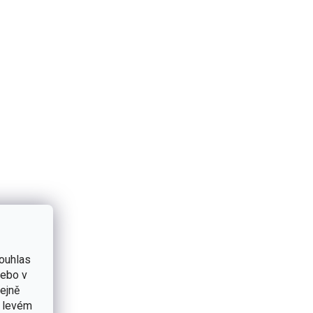
ouhlas
nebo v
tejně
v levém