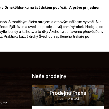
936 v Örnsköldsviku na švédském pobřeží. A právě při jednom
 způsob. S matčiným šicím strojem a otcovým nářadím vytvořil Åke
ost Fjällräven a uvedl do prodeje svůj první výrobek. Hádejte, co
 pytle, bundy a kalhoty, a to díky Åkeho tvrdohlavému přesvědčení,
ky. Prakticky každý druhý Švéd, od zapáleného trekaře po
Naše prodejny
Prodejna Praha
více informací
p.cz