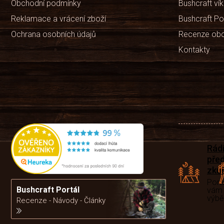
Obchodní podmínky
Bushcraft ví
Reklamace a vrácení zboží
Bushcraft Po
Ochrana osobních údajů
Recenze ob
Kontakty
Rád
pře
zku
Por
Bushcraft Portál
vám
výb
Recenze - Návody - Články