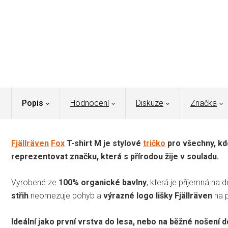
Popis
Hodnocení
Diskuze
Značka
Fjällräven
Fox
T-shirt M je stylové
tričko
pro všechny, kdo
reprezentovat značku, která s přírodou žije v souladu.
Vyrobené ze
100% organické bavlny
, která je příjemná na 
střih
neomezuje pohyb a
výrazné logo lišky Fjällräven
na p
Ideální jako první vrstva do lesa, nebo na běžné nošení 