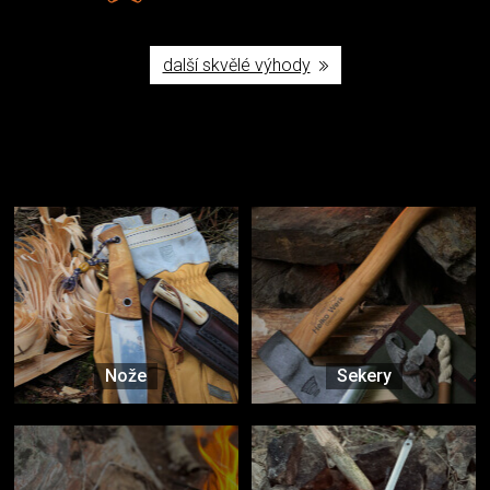
další skvělé výhody
Užijte si to v přírodě
Vybavení, na které spoléháte nejčastěji
Nože
Sekery