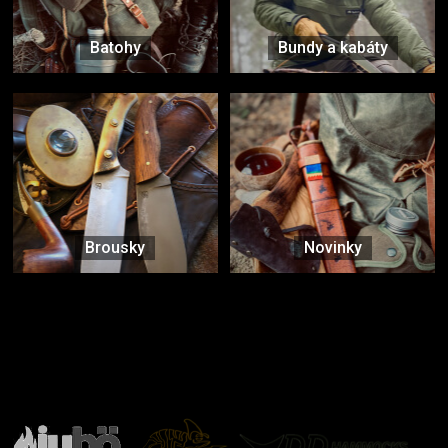
Batohy
Bundy a kabáty
Brousky
Novinky
Značky ověřené samotnou přírodou
další značky