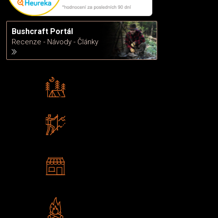
Bushcraft Portál
Recenze - Návody - Články
Rádi předáváme zkušenosti
Poradíme vám s výběrem
Zboží sami testujeme
U nás nekoupíte „zajíce v pytli“
2 kamenné prodejny
Navštivte nás v Praze a
Šumperku
Vlastní značka JuBö
Poctivá ruční výroba v ČR