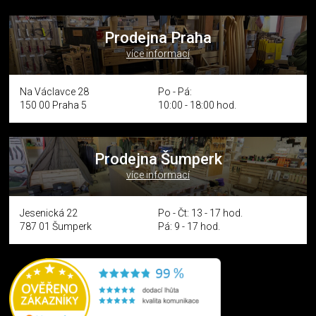
Prodejna Praha
více informací
Na Václavce 28
Po - Pá:
150 00 Praha 5
10:00 - 18:00 hod.
Prodejna Šumperk
více informací
Jesenická 22
Po - Čt: 13 - 17 hod.
787 01 Šumperk
Pá: 9 - 17 hod.