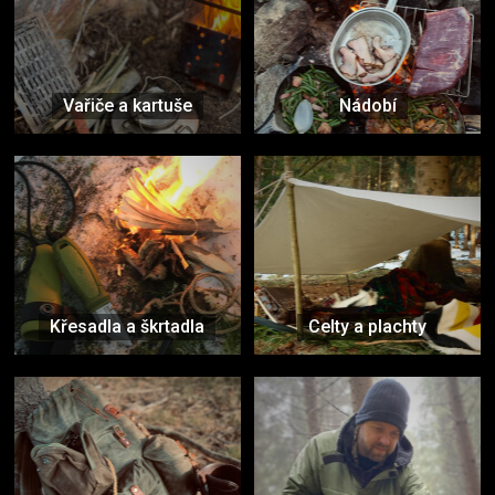
Vařiče a kartuše
Nádobí
Křesadla a škrtadla
Celty a plachty