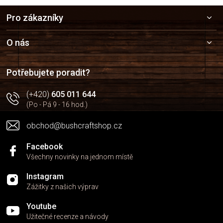
Z
Pro zákazníky
á
p
a
O nás
t
í
Potřebujete poradit?
(+420)
605 011 644
(Po - Pá 9 - 16 hod.)
obchod@bushcraftshop.cz
Facebook
Všechny novinky na jednom místě
Instagram
Zážitky z našich výprav
Youtube
Užitečné recenze a návody