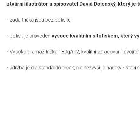
ztvárnil ilustrátor a spisovatel David Dolenský, který j
- záda trička jsou bez potisku
- potisk je proveden
vysoce kvalitním sítotiskem, který vyd
- Vysoká gramáž trička 180g/m2, kvalitní zpracování, dvojité 
- údržba je dle standardů triček, nic nezvyšuje nároky - stačí se