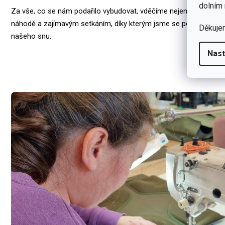
dolním 
Za vše, co se nám podařilo vybudovat, vděčíme nejen vlastnímu úsi
náhodě a zajímavým setkáním, díky kterým jsme se posouvali kr
Děkuje
našeho snu.
Nast