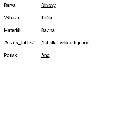
Barva
:
Olivový
Výbava
:
Tričko
Materiál
:
Bavlna
#sizes_table#
:
/tabulka-velikosti-jubo/
Potisk
:
Ano