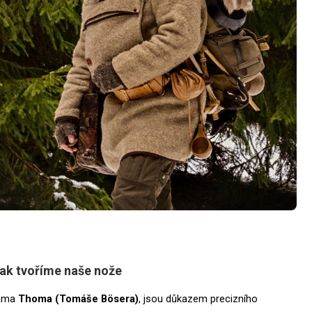
 Jak tvoříme naše nože
kama
Thoma (Tomáše Bösera)
, jsou důkazem precizního