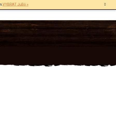
m.
VYBRAT JuBö »