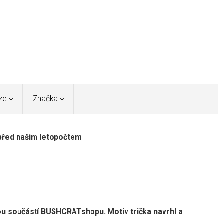
ze
Značka
t před našim letopočtem
lnou součástí BUSHCRATshopu. Motiv trička navrhl a