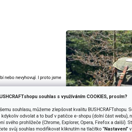
bí nebo nevyhovují. I proto jsme
USHCRAFTshopu souhlas s využíváním COOKIES, prosím?
ft a outdoorové aktivity
.
dolnost a dlouhou životnost
,
ašemu souhlasu, můžeme zlepšovat kvalitu BUSHCRAFTshopu.
S
írodě.
kdykoliv odvolat a to buď v patičce e-shopu (dolní část webu), 
ní svého prohlížeče (Chrome, Explorer, Opera, Firefox a další). S
šich dílnách.
ete svůj souhlas modifikovat kliknutím na tlačítko "
Nastavení
" 