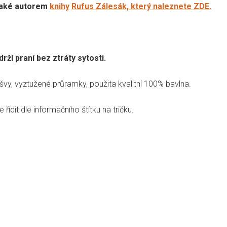
e také autorem
knihy
Rufus Zálesák, který naleznete ZDE.
rží praní bez ztráty sytosti.
švy, vyztužené průramky, použita kvalitní 100% bavlna.
 řídit dle informačního štítku na tričku.
Přidat hodnocení