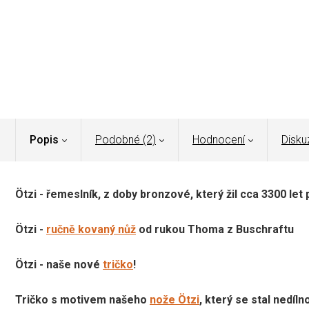
Popis
Podobné (2)
Hodnocení
Disku
Ötzi - řemeslník, z doby bronzové, který žil cca 3300 le
Ötzi -
ručně kovaný nůž
od rukou Thoma z Buschraftu
Ötzi - naše nové
tričko
!
Tričko s motivem našeho
nože Ötzi
, který se stal nedí