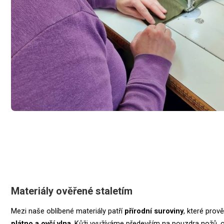
Materiály ověřené staletím
Mezi naše oblíbené materiály patří
přírodní suroviny
, které prov
plátno a ovčí vlna
. Kůži využíváme především na pouzdra nožů, op