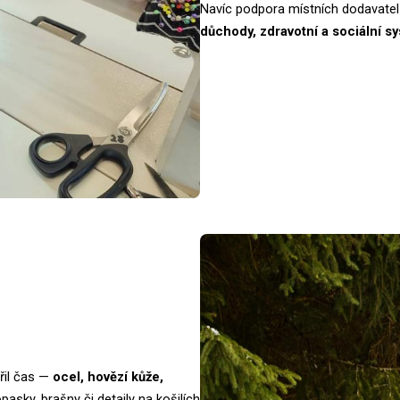
Navíc podpora místních dodavate
důchody, zdravotní a sociální sy
ěřil čas —
ocel, hovězí kůže,
asky, brašny či detaily na košilích