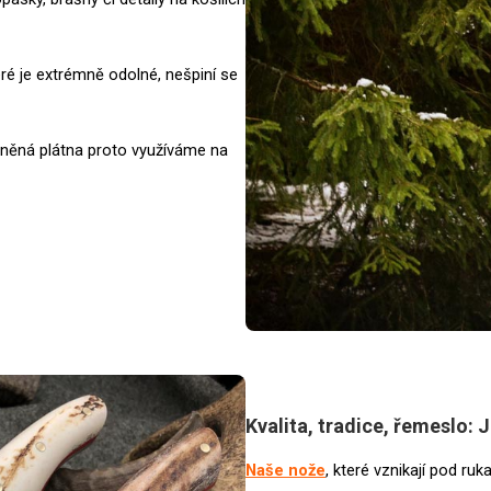
eré je extrémně odolné, nešpiní se
něná plátna proto využíváme na
Kvalita, tradice, řemeslo:
Naše nože
, které vznikají pod ru