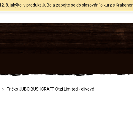
12. 8. jakýkoliv produkt JuBö a zapojte se do slosování o kurz s Krakene
Tričko JUBÖ BUSHCRAFT Ötzi Limited - olivové