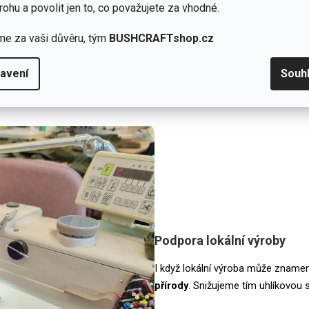
rohu a povolit jen to, co považujete za vhodné.
lí a pracovitosti, ale také
ůček za krůčkem k naplnění
me za vaši důvěru, tým
BUSHCRAFTshop.cz
avení
Souh
Podpora lokální výroby
I když lokální výroba může znamen
přírody
. Snižujeme tím uhlíkovou