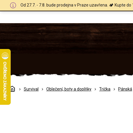
Přejít
Od 27.7. - 7.8. bude prodejna v Praze uzavřena. 🏕️ Kupte do 
na
obsah
Domů
Survival
Oblečení, boty a doplňky
Trička
Pánská