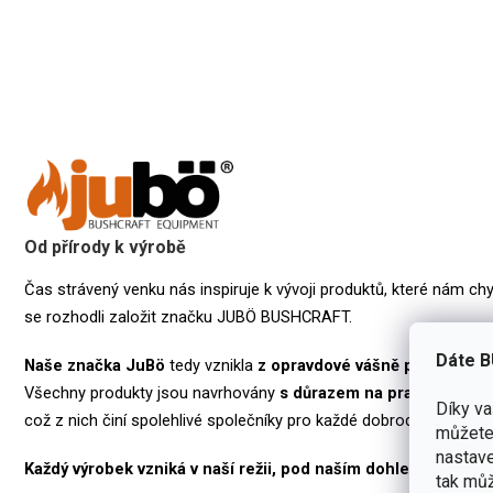
Od přírody k výrobě
Čas strávený venku nás inspiruje k vývoji produktů, které nám chy
se rozhodli založit značku JUBÖ BUSHCRAFT.
Dáte B
Naše značka
JuBö
tedy vznikla
z opravdové vášně pro bushcra
Všechny produkty jsou navrhovány
s důrazem na praktičnost, o
Díky v
což z nich činí spolehlivé společníky pro každé dobrodružství v př
můžete 
nastave
Každý výrobek vzniká v naší režii, pod naším dohledem a v na
tak můž