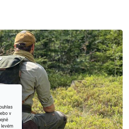
ouhlas
nebo v
tejně
v levém