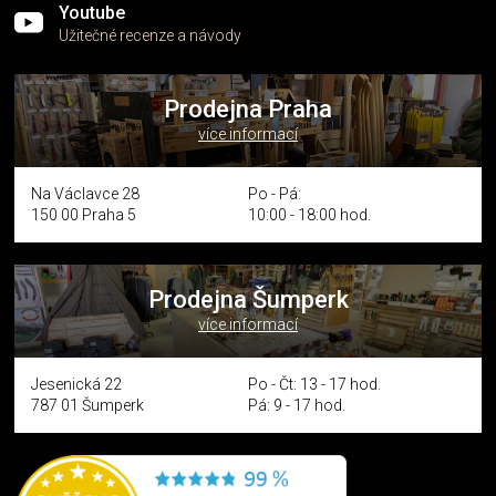
Youtube
Užitečné recenze a návody
Prodejna Praha
více informací
Na Václavce 28
Po - Pá:
150 00 Praha 5
10:00 - 18:00 hod.
Prodejna Šumperk
více informací
Jesenická 22
Po - Čt: 13 - 17 hod.
787 01 Šumperk
Pá: 9 - 17 hod.