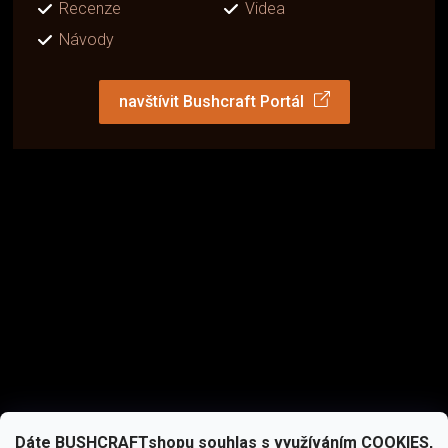
Recenze
Videa
Návody
navštívit Bushcraft Portál
Dáte BUSHCRAFTshopu souhlas s využíváním COOKIES,