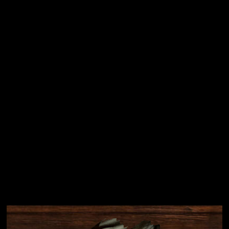
Vložením e-mailu souhlasíte s
podmínkami ochrany
osobních údajů
Přihlásit se
Instagram