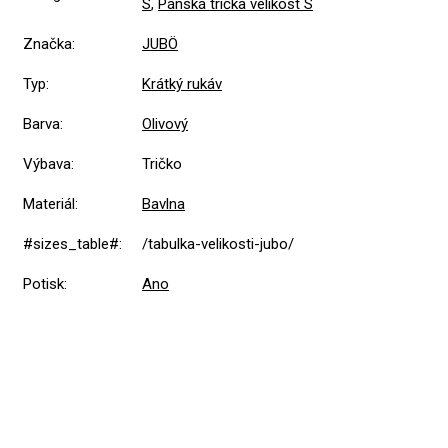
S
,
Pánská trička velikost S
Značka
:
JUBÖ
Typ
:
Krátký rukáv
Barva
:
Olivový
Výbava
:
Tričko
Materiál
:
Bavlna
#sizes_table#
:
/tabulka-velikosti-jubo/
Potisk
:
Ano