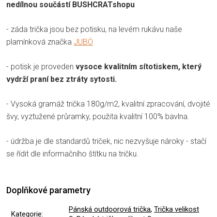
nedílnou součástí BUSHCRATshopu
- záda trička jsou bez potisku, na levém rukávu naše
plamínková značka
JUBÖ
- potisk je proveden
vysoce kvalitním sítotiskem, který
vydrží praní bez ztráty sytosti.
- Vysoká gramáž trička 180g/m2, kvalitní zpracování, dvojité
švy, vyztužené průramky, použita kvalitní 100% bavlna.
- údržba je dle standardů triček, nic nezvyšuje nároky - stačí
se řídit dle informačního štítku na tričku.
Doplňkové parametry
Pánská outdoorová trička
,
Trička velikost
Kategorie
: