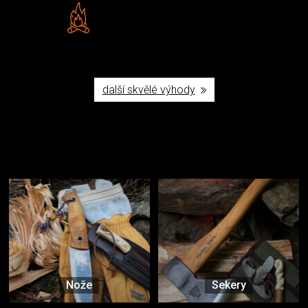
Vlastní značka JuBö
Poctivá ruční výroba v ČR
další skvělé výhody
Užijte si to v přírodě
Vybavení, na které spoléháte nejčastěji
Nože
Sekery