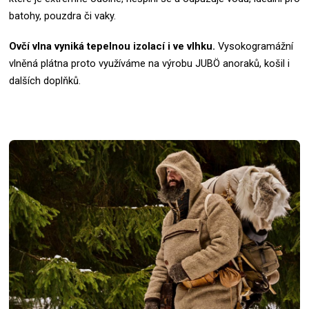
batohy, pouzdra či vaky.
Ovčí vlna vyniká tepelnou izolací i ve vlhku.
Vysokogramážní
vlněná plátna proto využíváme na výrobu JUBÖ anoraků, košil i
dalších doplňků.