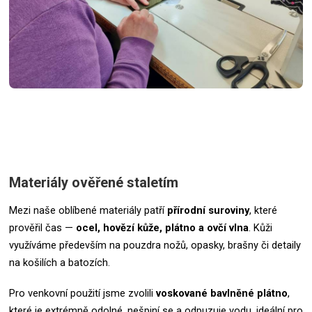
Materiály ověřené staletím
Mezi naše oblíbené materiály patří
přírodní suroviny
, které
prověřil čas —
ocel, hovězí kůže, plátno a ovčí vlna
. Kůži
využíváme především na pouzdra nožů, opasky, brašny či detaily
na košilích a batozích.
Pro venkovní použití jsme zvolili
voskované bavlněné plátno
,
které je extrémně odolné, nešpiní se a odpuzuje vodu, ideální pro