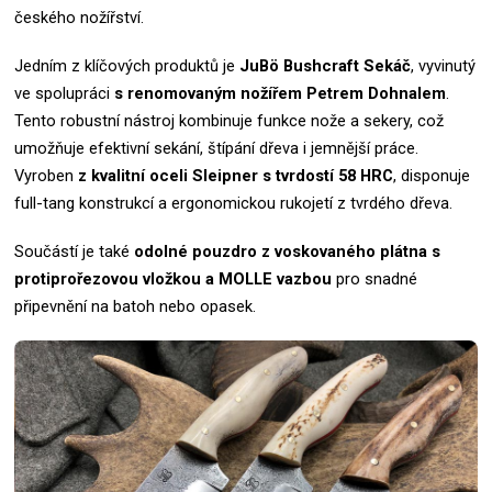
českého nožířství.
Jedním z klíčových produktů je
JuBö Bushcraft Sekáč
, vyvinutý
ve spolupráci
s renomovaným nožířem Petrem Dohnalem
.
Tento robustní nástroj kombinuje funkce nože a sekery, což
umožňuje efektivní sekání, štípání dřeva i jemnější práce.
Vyroben
z kvalitní oceli Sleipner s tvrdostí 58 HRC
, disponuje
full-tang konstrukcí a ergonomickou rukojetí z tvrdého dřeva.
Součástí je také
odolné pouzdro z voskovaného plátna s
protiprořezovou vložkou a MOLLE vazbou
pro snadné
připevnění na batoh nebo opasek.