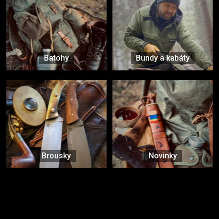
Batohy
Bundy a kabáty
Brousky
Novinky
Značky ověřené samotnou přírodou