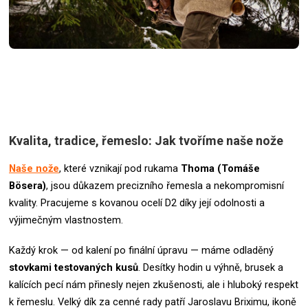
Kvalita, tradice, řemeslo: Jak tvoříme naše nože
Naše nože
, které vznikají pod rukama
Thoma (Tomáše
Bösera)
, jsou důkazem precizního řemesla a nekompromisní
kvality. Pracujeme s kovanou ocelí D2 díky její odolnosti a
výjimečným vlastnostem.
Každý krok — od kalení po finální úpravu — máme odladěný
stovkami testovaných kusů
. Desítky hodin u výhně, brusek a
kalících pecí nám přinesly nejen zkušenosti, ale i hluboký respekt
k řemeslu.
Velký dík za cenné rady patří Jaroslavu Briximu, ikoně