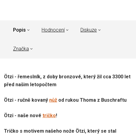
Popis
Hodnocení
Diskuze
Značka
Ötzi - řemeslník, z doby bronzové, který žil cca 3300 let
před našim letopočtem
Ötzi - ručně kovaný
nůž
od rukou Thoma z Buschraftu
Ötzi - naše nové
tričko
!
Tričko s motivem našeho nože Ötzi, který se stal