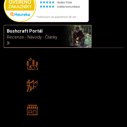
Bushcraft Portál
Recenze - Návody - Články
Rádi předáváme zkušenosti
Poradíme vám s výběrem
Zboží sami testujeme
U nás nekoupíte „zajíce v pytli“
2 kamenné prodejny
Navštivte nás v Praze a
Šumperku