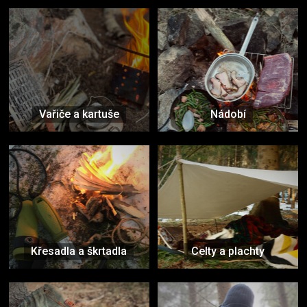
Vařiče a kartuše
Nádobí
Křesadla a škrtadla
Celty a plachty