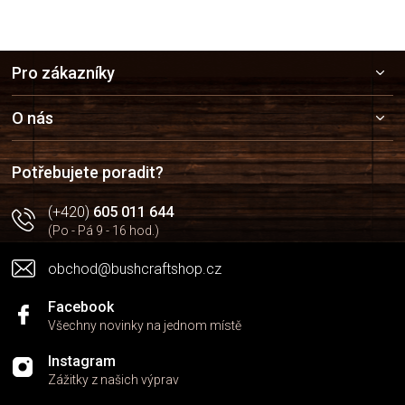
Z
Pro zákazníky
á
p
a
O nás
t
í
Potřebujete poradit?
(+420)
605 011 644
(Po - Pá 9 - 16 hod.)
obchod@bushcraftshop.cz
Facebook
Všechny novinky na jednom místě
Instagram
Zážitky z našich výprav