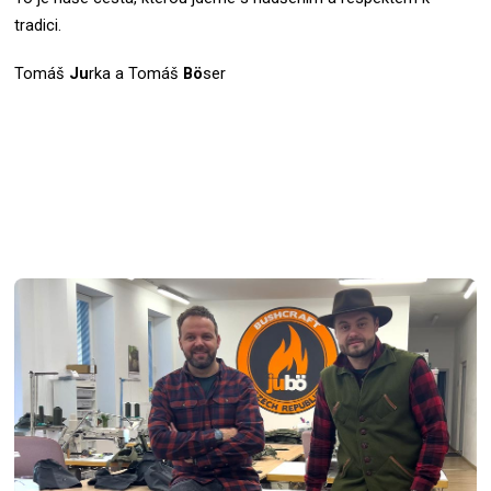
tradici.
Tomáš
Ju
rka a Tomáš
Bö
ser