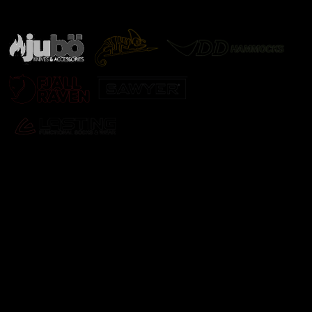
další značky
Odebírat newsletter
Vložte svůj e-mail a my vám budeme zasílat informace o
nových produktech na našem e-shopu.
E-mail