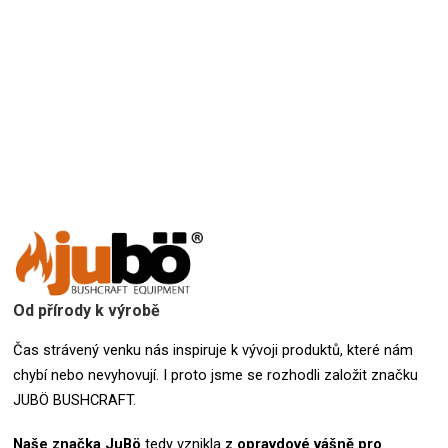
Přidat hodnocení
Od přírody k výrobě
Čas strávený venku nás inspiruje k vývoji produktů, které nám
chybí nebo nevyhovují. I proto jsme se rozhodli založit značku
JUBÖ BUSHCRAFT.
Naše značka
JuBö
tedy vznikla
z opravdové vášně pro