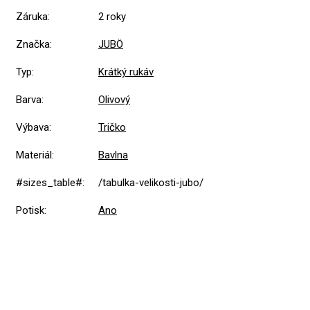
Záruka
:
2 roky
Značka
:
JUBÖ
Typ
:
Krátký rukáv
Barva
:
Olivový
Výbava
:
Tričko
Materiál
:
Bavlna
#sizes_table#
:
/tabulka-velikosti-jubo/
Potisk
:
Ano