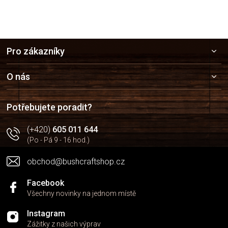
Z
Pro zákazníky
á
p
a
O nás
t
í
Potřebujete poradit?
(+420)
605 011 644
(Po - Pá 9 - 16 hod.)
obchod@bushcraftshop.cz
Facebook
Všechny novinky na jednom místě
Instagram
Zážitky z našich výprav