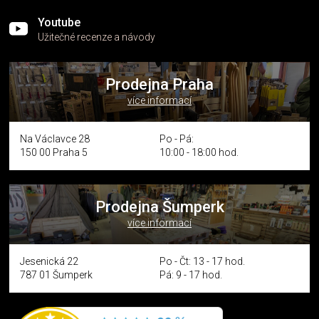
Youtube
Užitečné recenze a návody
Prodejna Praha
více informací
Na Václavce 28
Po - Pá:
150 00 Praha 5
10:00 - 18:00 hod.
Prodejna Šumperk
více informací
Jesenická 22
Po - Čt: 13 - 17 hod.
787 01 Šumperk
Pá: 9 - 17 hod.