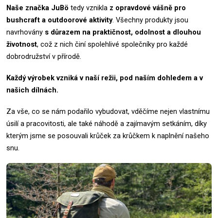
Naše značka
JuBö
tedy vznikla
z opravdové vášně pro
bushcraft a outdoorové aktivity
.
Všechny produkty jsou
navrhovány
s důrazem na praktičnost, odolnost a dlouhou
životnost
, což z nich činí spolehlivé společníky pro každé
dobrodružství v přírodě.
Každý výrobek vzniká v naší režii, pod naším dohledem a v
našich dílnách.
Za vše, co se nám podařilo vybudovat, vděčíme nejen vlastnímu
úsilí a pracovitosti, ale také náhodě a zajímavým setkáním, díky
kterým jsme se posouvali krůček za krůčkem k naplnění našeho
snu.