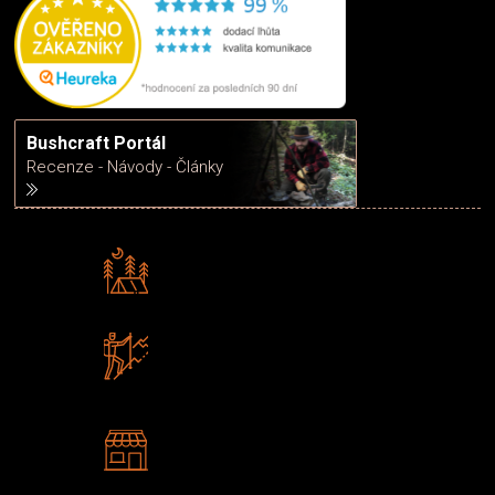
Bushcraft Portál
Recenze - Návody - Články
Rádi předáváme zkušenosti
Poradíme vám s výběrem
Zboží sami testujeme
U nás nekoupíte „zajíce v pytli“
2 kamenné prodejny
Navštivte nás v Praze a
Šumperku