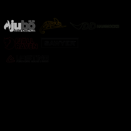
Značky ověřené samotnou přírodou
další značky
Odebírat newsletter
Vložte svůj e-mail a my vám budeme zasílat informace o
nových produktech na našem e-shopu.
E-mail