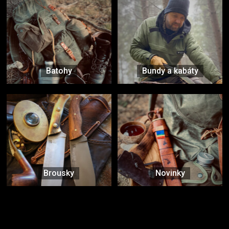
Batohy
Bundy a kabáty
Brousky
Novinky