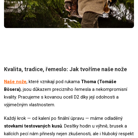
Kvalita, tradice, řemeslo: Jak tvoříme naše nože
Naše nože
, které vznikají pod rukama
Thoma (Tomáše
Bösera)
, jsou důkazem precizního řemesla a nekompromisní
kvality. Pracujeme s kovanou ocelí D2 díky její odolnosti a
výjimečným vlastnostem.
Každý krok — od kalení po finální úpravu — máme odladěný
stovkami testovaných kusů
. Desítky hodin u výhně, brusek a
kalících pecí nám přinesly nejen zkušenosti, ale i hluboký respekt