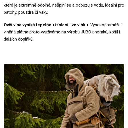
které je extrémně odolné, nešpiní se a odpuzuje vodu, ideální pro
batohy, pouzdra či vaky.
Ovčí vlna vyniká tepelnou izolací i ve vlhku.
Vysokogramážní
vlněná plátna proto využíváme na výrobu JUBÖ anoraků, košil i
dalších doplňků.