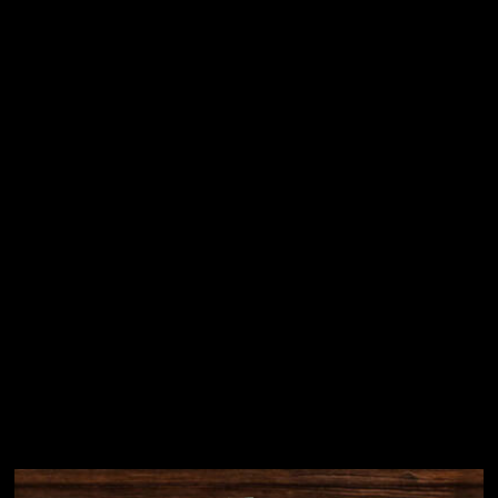
Vložením e-mailu souhlasíte s
podmínkami ochrany
osobních údajů
Přihlásit se
Instagram