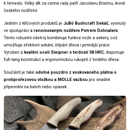
k řemeslu.
Velký dík za cenné rady patří Jaroslavu Briximu, ikoně
českého nožířství.
Jedním z klíčových produktů je
JuBö Bushcraft Sekáč
, vyvinutý
ve spolupráci
s renomovaným nožířem Petrem Dohnalem
.
Tento robustní nástroj kombinuje funkce nože a sekery, což
umožňuje efektivní sekání, štípání dřeva i jemnější práce.
Vyroben
z kvalitní oceli Sleipner s tvrdostí 58 HRC
, disponuje
full-tang konstrukcí a ergonomickou rukojetí z tvrdého dřeva.
Součástí je také
odolné pouzdro z voskovaného plátna s
protiprořezovou vložkou a MOLLE vazbou
pro snadné
připevnění na batoh nebo opasek.