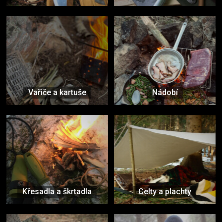
Vařiče a kartuše
Nádobí
Křesadla a škrtadla
Celty a plachty