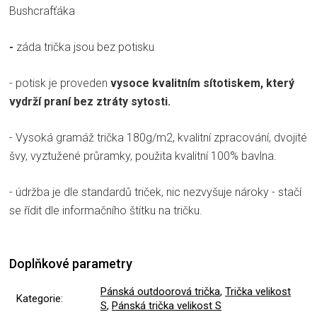
Bushcrafťáka
-
záda trička jsou bez potisku
- potisk je proveden
vysoce kvalitním sítotiskem, který
vydrží praní bez ztráty sytosti.
- Vysoká gramáž trička 180g/m2, kvalitní zpracování, dvojité
švy, vyztužené průramky, použita kvalitní 100% bavlna.
- údržba je dle standardů triček, nic nezvyšuje nároky - stačí
se řídit dle informačního štítku na tričku.
Doplňkové parametry
Pánská outdoorová trička
,
Trička velikost
Kategorie
:
S
,
Pánská trička velikost S