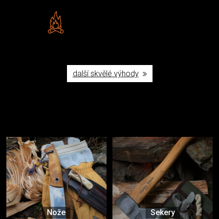
Vlastní značka JuBö
Poctivá ruční výroba v ČR
další skvělé výhody
Užijte si to v přírodě
Vybavení, na které spoléháte nejčastěji
Nože
Sekery