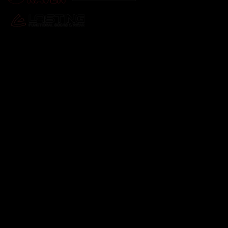
Odebírat newsletter
Vložte svůj e-mail a my vám budeme zasílat informace o
nových produktech na našem e-shopu.
E-mail
Vložením e-mailu souhlasíte s
podmínkami ochrany
osobních údajů
Přihlásit se