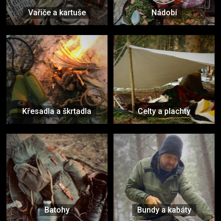
Vařiče a kartuše
Nádobí
Křesadla a škrtadla
Celty a plachty
Batohy
Bundy a kabáty