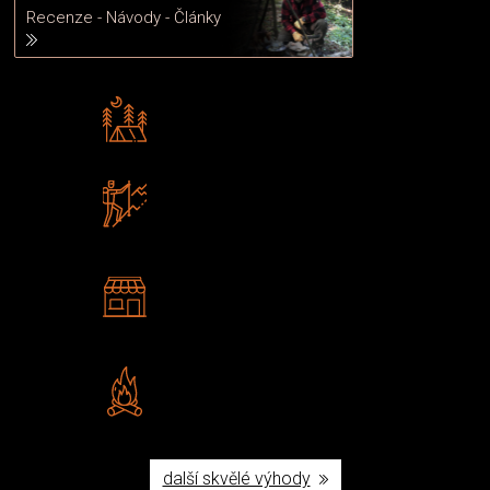
Recenze - Návody - Články
Rádi předáváme zkušenosti
Poradíme vám s výběrem
Zboží sami testujeme
U nás nekoupíte „zajíce v pytli“
2 kamenné prodejny
Navštivte nás v Praze a
Šumperku
Vlastní značka JuBö
Poctivá ruční výroba v ČR
další skvělé výhody