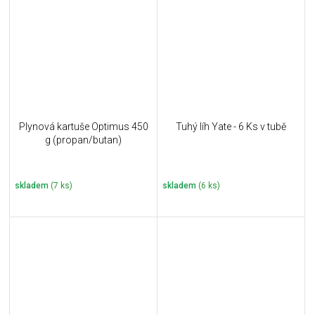
Plynová kartuše Optimus 450
Tuhý líh Yate - 6 Ks v tubě
g (propan/butan)
skladem
(7 ks)
skladem
(6 ks)