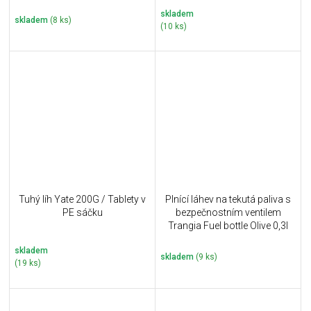
skladem
skladem
(8 ks)
(10 ks)
Tuhý líh Yate 200G / Tablety v
Plnící láhev na tekutá paliva s
PE sáčku
bezpečnostním ventilem
Trangia Fuel bottle Olive 0,3l
skladem
skladem
(9 ks)
(19 ks)