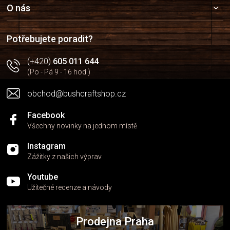
a
a
O nás
c
t
í
í
p
Potřebujete poradit?
r
v
(+420)
605 011 644
k
(Po - Pá 9 - 16 hod.)
y
v
obchod@bushcraftshop.cz
ý
p
i
Facebook
s
Všechny novinky na jednom místě
u
Instagram
Zážitky z našich výprav
Youtube
Užitečné recenze a návody
Prodejna Praha