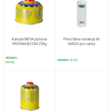
u
i
k
s
t
p
ů
r
o
d
u
Kartuše MEVA plynová
Plnící láhev na tekutý líh
k
PROPAN-BUTAN 230g
VARGO pro vařiče
t
ů
skladem
skladem
(9 ks)
(36 ks)