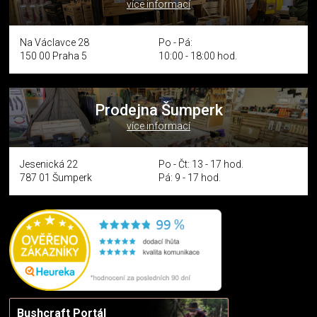
více informací
Na Václavce 28
Po - Pá:
150 00 Praha 5
10:00 - 18:00 hod.
Prodejna Šumperk
více informací
Jesenická 22
Po - Čt: 13 - 17 hod.
787 01 Šumperk
Pá: 9 - 17 hod.
Bushcraft Portál