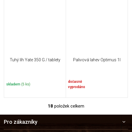
Tuhý líh Yate 350 G / tablety
Palivová lahev Optimus 1l
dočasně
skladem
(5 ks)
vyprodáno
18
položek celkem
O
v
Z
l
Pro zákazníky
á
á
p
d