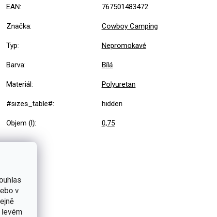
EAN
:
767501483472
Značka
:
Cowboy Camping
Typ
:
Nepromokavé
Barva
:
Bílá
Materiál
:
Polyuretan
#sizes_table#
:
hidden
Objem (l)
:
0,75
ouhlas
nebo v
tejně
v levém