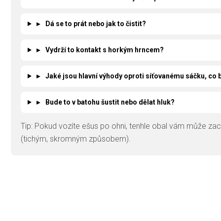
▸
Dá se to prát nebo jak to čistit?
▸
Vydrží to kontakt s horkým hrncem?
▸
Jaké jsou hlavní výhody oproti síťovanému sáčku, co b
▸
Bude to v batohu šustit nebo dělat hluk?
Tip: Pokud vozíte ešus po ohni, tenhle obal vám může zach
(tichým, skromným způsobem).