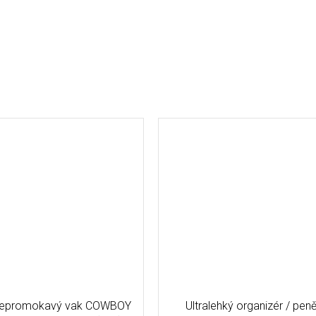
 nepromokavý vak COWBOY
Ultralehký organizér / pen