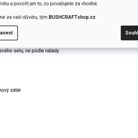
rohu a povolit jen to, co považujete za vhodné.
eexistuje.
átkový nebo síťovaný sáček.
me za vaši důvěru, tým
BUSHCRAFTshop.cz
tku výbavy.
avení
Souh
tování.
svého setu, ne podle nálady.
nový zátěr
)