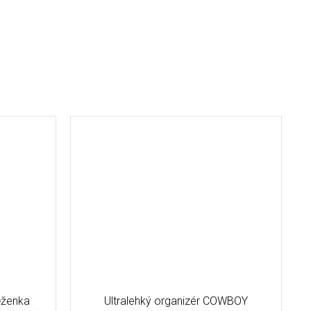
ěženka
Ultralehký organizér COWBOY