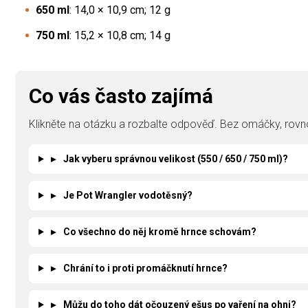
650 ml
: 14,0 × 10,9 cm; 12 g
750 ml
: 15,2 × 10,8 cm; 14 g
Co vás často zajímá
Klikněte na otázku a rozbalte odpověď. Bez omáčky, rovno
▸
Jak vyberu správnou velikost (550 / 650 / 750 ml)?
▸
Je Pot Wrangler vodotěsný?
▸
Co všechno do něj kromě hrnce schovám?
▸
Chrání to i proti promáčknutí hrnce?
▸
Můžu do toho dát očouzený ešus po vaření na ohni?