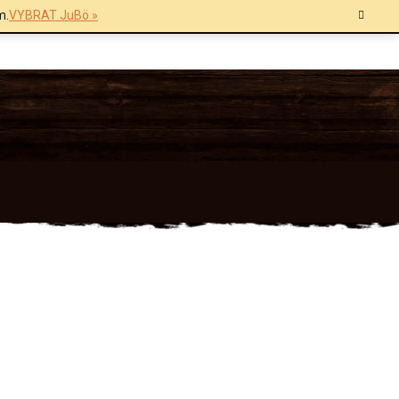
m.
VYBRAT JuBö »