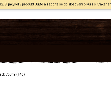
12. 8. jakýkoliv produkt JuBö a zapojte se do slosování o kurz s Krakene
ack 750ml (14g)