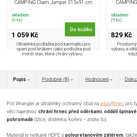
CAMPING Claim Jumper 213x91 cm
CAMPING S
(123g)
skladem
skladem
(6 ks)
(9 ks)
Do košíku
1 059 Kč
829 Kč
Ultralehká podlážka pod karimatku pro
Prostorný 
spaní pod širákem i jako podložka pod
výbavu a větš
menší stan, která chrání výbavu...
když
Popis
Podobné (8)
Hodnocení
Disku
Pot Wrangler je ultralehký ochranný obal na
ešus
/
hrnec
pro t
věci najednou:
chrání hrnec před oděrkami
,
oddělí špinav
pohromadě
(lžíce, drátěnka, koření – znáte to).
Materiál je netkané HDPE s
polyuretanovým zátěrem
, takž