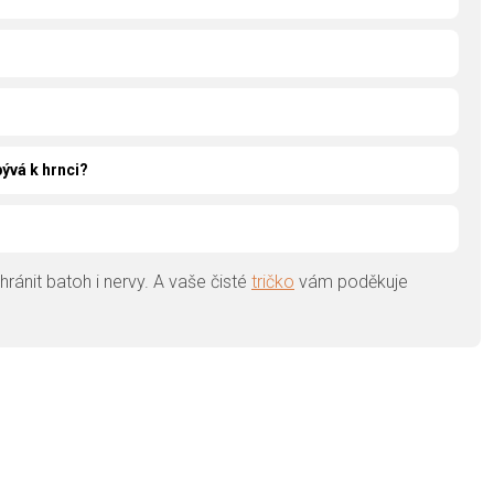
ývá k hrnci?
ránit batoh i nervy. A vaše čisté
tričko
vám poděkuje
Přidat hodnocení