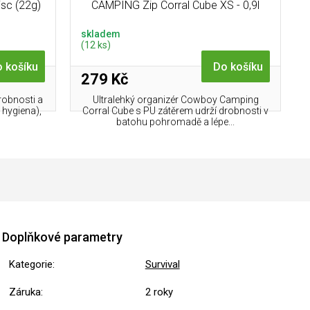
sc (22g)
CAMPING Zip Corral Cube XS - 0,9l
(11g)
skladem
(12 ks)
 košíku
Do košíku
279 Kč
robnosti a
Ultralehký organizér Cowboy Camping
 hygiena),
Corral Cube s PU zátěrem udrží drobnosti v
batohu pohromadě a lépe...
Doplňkové parametry
Kategorie
:
Survival
Záruka
:
2 roky