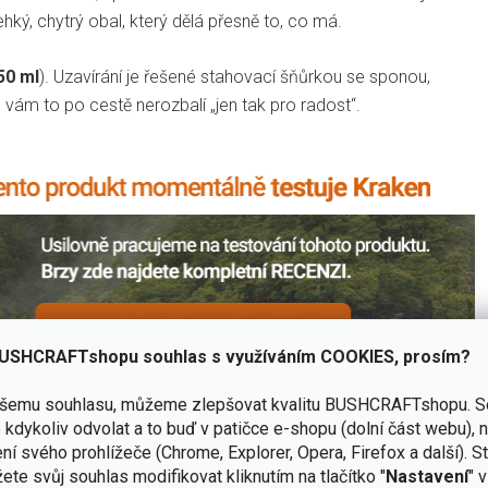
hký, chytrý obal, který dělá přesně to, co má.
50 ml
). Uzavírání je řešené stahovací šňůrkou se sponou,
 vám to po cestě nerozbalí „jen tak pro radost“.
USHCRAFTshopu souhlas s využíváním COOKIES, prosím?
ašemu souhlasu, můžeme zlepšovat kvalitu BUSHCRAFTshopu.
S
kdykoliv odvolat a to buď v patičce e-shopu (dolní část webu), 
ní svého prohlížeče (Chrome, Explorer, Opera, Firefox a další). S
ete svůj souhlas modifikovat kliknutím na tlačítko "
Nastavení
" 