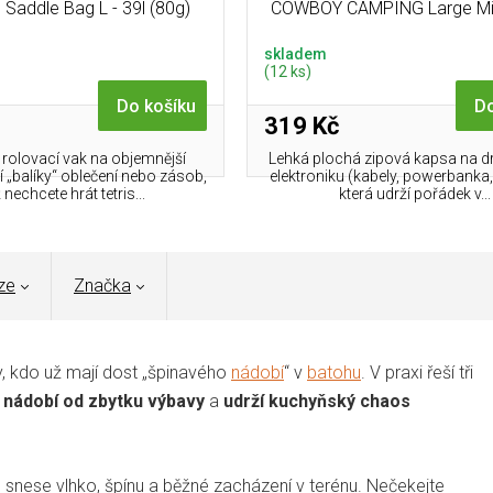
addle Bag L - 39l (80g)
COWBOY CAMPING Large Mi
skladem
(12 ks)
Do košíku
Do
319 Kč
rolovací vak na objemnější
Lehká plochá zipová kapsa na d
í „balíky“ oblečení nebo zásob,
elektroniku (kabely, powerbanka,
 nechcete hrát tetris...
která udrží pořádek v...
ze
Značka
y, kdo už mají dost „špinavého
nádobí
“ v
batohu
. V praxi řeší tři
é nádobí od zbytku výbavy
a
udrží kuchyňský chaos
e snese vlhko, špínu a běžné zacházení v terénu. Nečekejte