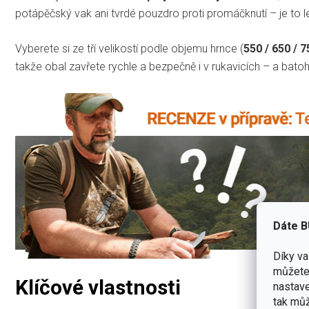
potápěčský vak ani tvrdé pouzdro proti promáčknutí – je to le
Vyberete si ze tří velikostí podle objemu hrnce (
550 / 650 / 7
takže obal zavřete rychle a bezpečně i v rukavicích – a batoh
Dáte B
Díky v
můžete 
Klíčové vlastnosti
nastave
tak můž