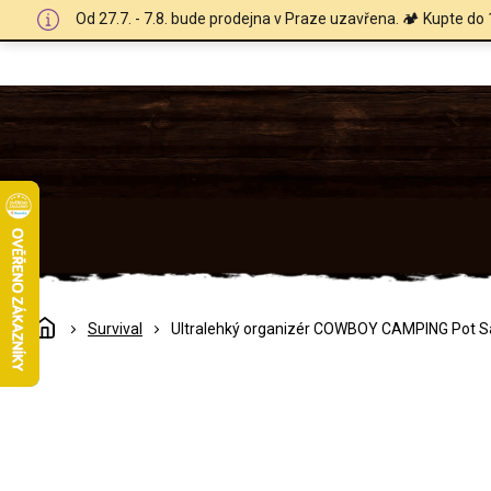
Přejít
Od 27.7. - 7.8. bude prodejna v Praze uzavřena. 🏕️ Kupte do 
na
obsah
Domů
Survival
Ultralehký organizér COWBOY CAMPING Pot S