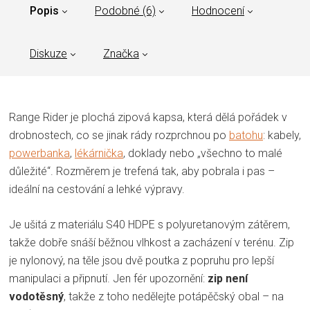
Popis
Podobné (6)
Hodnocení
Diskuze
Značka
Range Rider je plochá zipová kapsa, která dělá pořádek v
drobnostech, co se jinak rády rozprchnou po
batohu
: kabely,
powerbanka
,
lékárnička
, doklady nebo „všechno to malé
důležité“. Rozměrem je trefená tak, aby pobrala i pas –
ideální na cestování a lehké výpravy.
Je ušitá z materiálu S40 HDPE s polyuretanovým zátěrem,
takže dobře snáší běžnou vlhkost a zacházení v terénu. Zip
je nylonový, na těle jsou dvě poutka z popruhu pro lepší
manipulaci a připnutí. Jen fér upozornění:
zip není
vodotěsný
, takže z toho nedělejte potápěčský obal – na