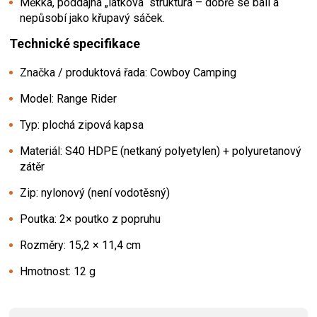
Měkká, poddajná „látková“ struktura – dobře se balí a
nepůsobí jako křupavý sáček.
Technické specifikace
Značka / produktová řada: Cowboy Camping
Model: Range Rider
Typ: plochá zipová kapsa
Materiál: S40 HDPE (netkaný polyetylen) + polyuretanový
zátěr
Zip: nylonový (není vodotěsný)
Poutka: 2× poutko z popruhu
Rozměry: 15,2 × 11,4 cm
Hmotnost: 12 g