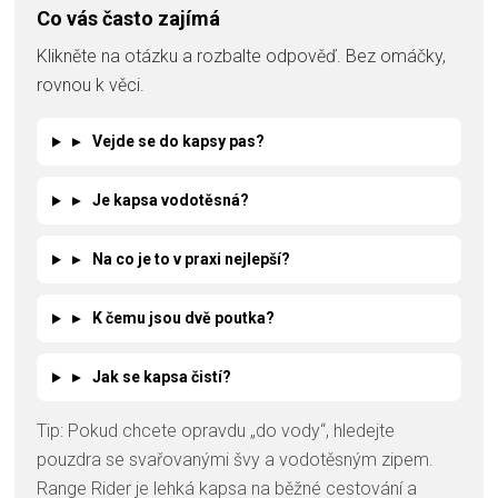
Co vás často zajímá
Klikněte na otázku a rozbalte odpověď. Bez omáčky,
rovnou k věci.
▸
Vejde se do kapsy pas?
▸
Je kapsa vodotěsná?
▸
Na co je to v praxi nejlepší?
▸
K čemu jsou dvě poutka?
▸
Jak se kapsa čistí?
Tip: Pokud chcete opravdu „do vody“, hledejte
pouzdra se svařovanými švy a vodotěsným zipem.
Range Rider je lehká kapsa na běžné cestování a