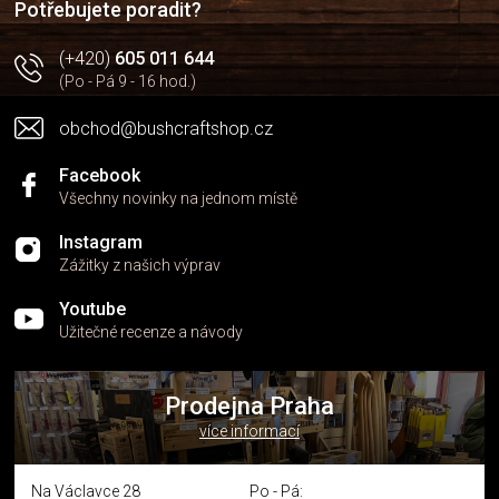
Potřebujete poradit?
(+420)
605 011 644
(Po - Pá 9 - 16 hod.)
obchod@bushcraftshop.cz
Facebook
Všechny novinky na jednom místě
Instagram
Zážitky z našich výprav
Youtube
Užitečné recenze a návody
Prodejna Praha
více informací
Na Václavce 28
Po - Pá: