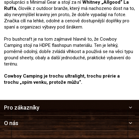
spolupráci s Minimal Gear a stojí za ní
Whitney „Allgood“ La
Ruffa
, člověk z outdoor branže, který má nachozeno dost na to,
aby nevymýšlel kraviny jen proto, že dobře vypadají na fotce.
Značka cílí na lehké, odolné a cenově dostupnější doplňky pro
spaní a organizaci výbavy pod širákem.
Pro bushcraft je na tom zajímavé hlavně to, že Cowboy
Camping stojí na HDPE flashspun materiálu. Ten je lehký,
poměrně odolný, dobře zvládá vlhkost a používá se na věci typu
ground sheety, obaly a další jednoduché, praktické vybavení do
terénu.
Cowboy Camping je trochu ultralight, trochu prérie a
trochu „spím venku, protože můžu“.
Z
Pro zákazníky
á
p
a
O nás
t
í