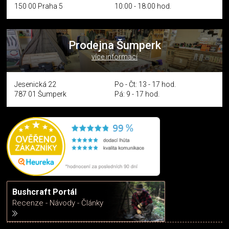
150 00 Praha 5
10:00 - 18:00 hod.
Prodejna Šumperk
více informací
Jesenická 22
Po - Čt: 13 - 17 hod.
787 01 Šumperk
Pá: 9 - 17 hod.
Bushcraft Portál
Recenze - Návody - Články