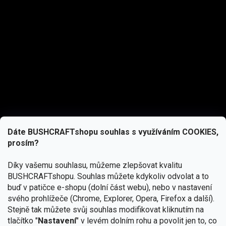
Dáte BUSHCRAFTshopu souhlas s využíváním COOKIES,
prosím?
Díky vašemu souhlasu, můžeme zlepšovat kvalitu
BUSHCRAFTshopu.
Souhlas můžete kdykoliv odvolat a to
buď v patičce e-shopu (dolní část webu), nebo v nastavení
svého prohlížeče (Chrome, Explorer, Opera, Firefox a další).
Stejně tak můžete svůj souhlas modifikovat kliknutím na
tlačítko "
Nastavení
" v levém dolním rohu a povolit jen to, co