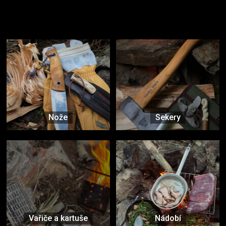
Užijte si to v přírodě
Vybavení, na které spoléháte nejčastěji
Nože
Sekery
Vařiče a kartuše
Nádobí