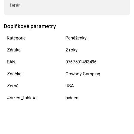
terén.
Doplňkové parametry
Kategorie
:
Peněženky
Záruka
:
2 roky
EAN
:
0767501483496
Značka
:
Cowboy Camping
Země
:
USA
#sizes_table#
:
hidden