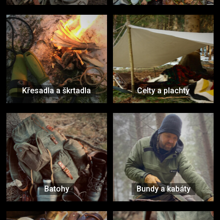
Křesadla a škrtadla
Celty a plachty
Batohy
Bundy a kabáty