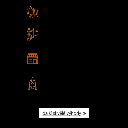
Rádi předáváme zkušenosti
Poradíme vám s výběrem
Zboží sami testujeme
U nás nekoupíte „zajíce v pytli“
2 kamenné prodejny
Navštivte nás v Praze a
Šumperku
Vlastní značka JuBö
Poctivá ruční výroba v ČR
další skvělé výhody