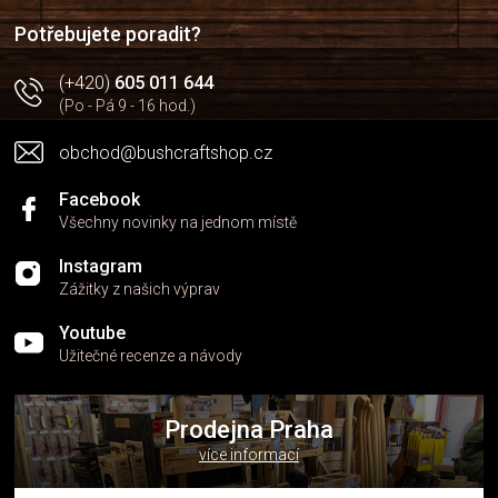
í
í
p
Potřebujete poradit?
r
v
(+420)
605 011 644
k
(Po - Pá 9 - 16 hod.)
y
v
obchod@bushcraftshop.cz
ý
p
i
Facebook
s
Všechny novinky na jednom místě
u
Instagram
Zážitky z našich výprav
Youtube
Užitečné recenze a návody
Prodejna Praha
více informací