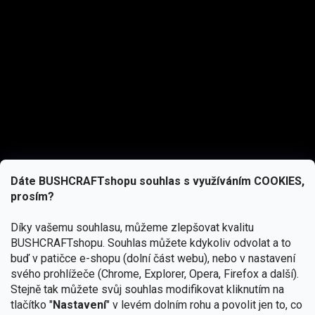
Dáte BUSHCRAFTshopu souhlas s využíváním COOKIES,
prosím?
Díky vašemu souhlasu, můžeme zlepšovat kvalitu
BUSHCRAFTshopu.
Souhlas můžete kdykoliv odvolat a to
buď v patičce e-shopu (dolní část webu), nebo v nastavení
svého prohlížeče (Chrome, Explorer, Opera, Firefox a další).
Stejně tak můžete svůj souhlas modifikovat kliknutím na
tlačítko "
Nastavení
" v levém dolním rohu a povolit jen to, co