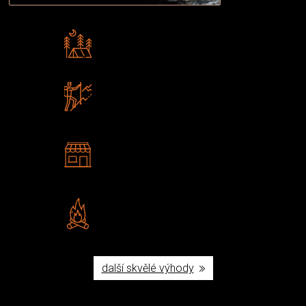
Rádi předáváme zkušenosti
Poradíme vám s výběrem
Zboží sami testujeme
U nás nekoupíte „zajíce v pytli“
2 kamenné prodejny
Navštivte nás v Praze a
Šumperku
Vlastní značka JuBö
Poctivá ruční výroba v ČR
další skvělé výhody