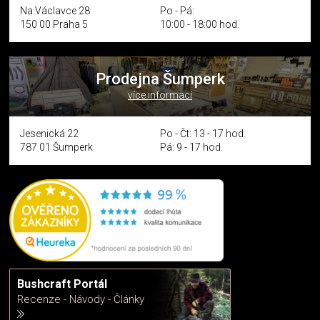
Na Václavce 28
Po - Pá:
150 00 Praha 5
10:00 - 18:00 hod.
Prodejna Šumperk
více informací
Jesenická 22
Po - Čt: 13 - 17 hod.
787 01 Šumperk
Pá: 9 - 17 hod.
Bushcraft Portál
Recenze - Návody - Články