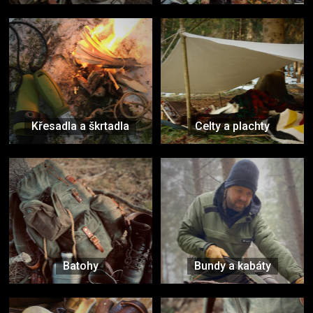
Křesadla a škrtadla
Celty a plachty
Batohy
Bundy a kabáty