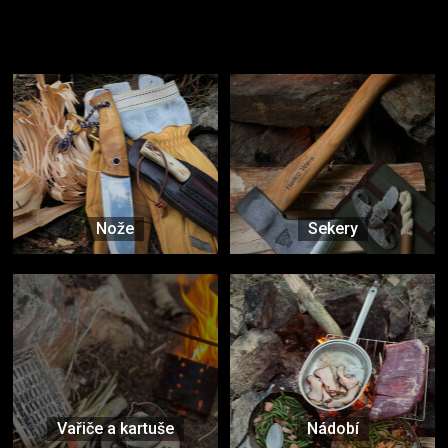
Užijte si to v přírodě
Vybavení, na které spoléháte nejčastěji
Nože
Sekery
Vařiče a kartuše
Nádobí