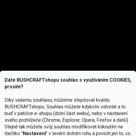
Dáte BUSHCRAFTshopu souhlas s využíváním COOKIES,
prosím?
Díky vašemu souhlasu, můžeme zlepšovat kvalitu
BUSHCRAFTshopu.
Souhlas můžete kdykoliv odvolat a to
buď v patičce e-shopu (dolní část webu), nebo v nastavení
svého prohlížeče (Chrome, Explorer, Opera, Firefox a další).
Stejně tak můžete svůj souhlas modifikovat kliknutím na
tlačítko "
Nastavení
" v levém dolním rohu a povolit jen to, co