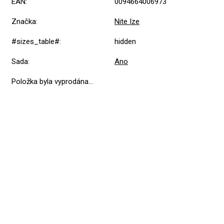
EAN
:
0094664006973
Značka
:
Nite Ize
#sizes_table#
:
hidden
Sada
:
Ano
Položka byla vyprodána…
Přidat hodnocení