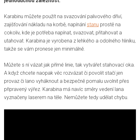
jednoduchou záležitost.
Karabinu můžete použít na svazování palivového dříví,
zajišťování nákladu na korbě, napínání
stanu
prostě na
cokoliv, kde je potřeba napínat, svazovat, přitahovat a
utahovat. Karabina je vyrobena z lehkého a odolného hliníku,
takže se vám pronese jen minimálně.
Můžete s ní vázat jak přímé linie, tak vytvářet stahovací oka.
A když chcete naopak věc rozvázat či povolit stačí jen
provaz či lano vyháknout a bezpečně pomalu uvolnit přes
připravený výřez. Karabina má navíc směry vedení lana
vyznačeny laserem na těle. Nemůžete tedy udělat chybu.