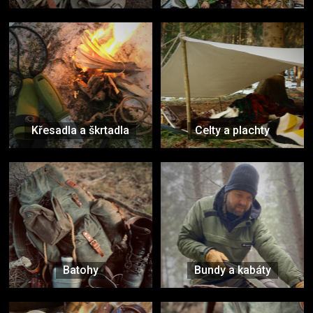
Křesadla a škrtadla
Celty a plachty
Batohy
Bundy a kabáty