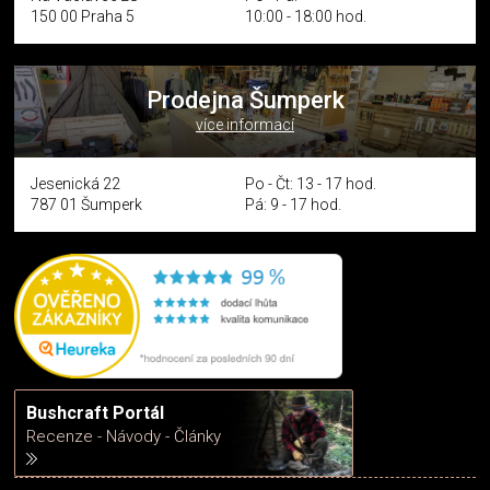
150 00 Praha 5
10:00 - 18:00 hod.
Prodejna Šumperk
více informací
Jesenická 22
Po - Čt: 13 - 17 hod.
787 01 Šumperk
Pá: 9 - 17 hod.
Bushcraft Portál
Recenze - Návody - Články