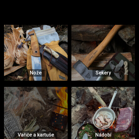
Užijte si to v přírodě
Vybavení, na které spoléháte nejčastěji
Nože
Sekery
Vařiče a kartuše
Nádobí