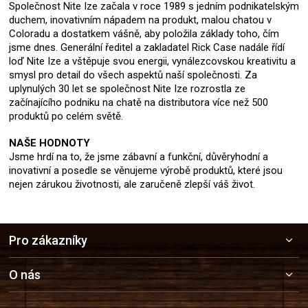
Společnost Nite Ize začala v roce 1989 s jedním podnikatelským
duchem, inovativním nápadem na produkt, malou chatou v
Coloradu a dostatkem vášně, aby položila základy toho, čím
jsme dnes. Generální ředitel a zakladatel Rick Case nadále řídí
loď Nite Ize a vštěpuje svou energii, vynálezcovskou kreativitu a
smysl pro detail do všech aspektů naší společnosti. Za
uplynulých 30 let se společnost Nite Ize rozrostla ze
začínajícího podniku na chatě na distributora více než 500
produktů po celém světě.
NAŠE HODNOTY
Jsme hrdí na to, že jsme zábavní a funkční, důvěryhodní a
inovativní a posedle se věnujeme výrobě produktů, které jsou
nejen zárukou životnosti, ale zaručeně zlepší váš život.
Z
Pro zákazníky
á
p
a
O nás
t
í