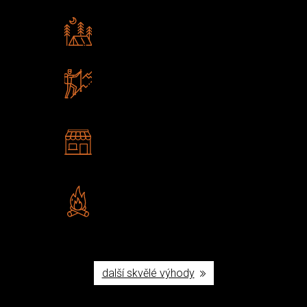
Rádi předáváme zkušenosti
Poradíme vám s výběrem
Zboží sami testujeme
U nás nekoupíte „zajíce v pytli“
2 kamenné prodejny
Navštivte nás v Praze a
Šumperku
Vlastní značka JuBö
Poctivá ruční výroba v ČR
další skvělé výhody