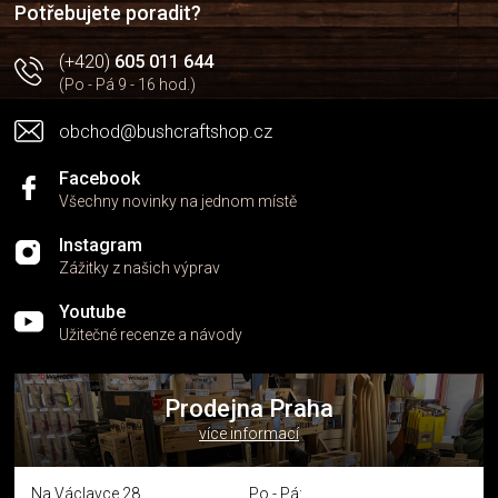
Potřebujete poradit?
(+420)
605 011 644
(Po - Pá 9 - 16 hod.)
obchod@bushcraftshop.cz
Facebook
Všechny novinky na jednom místě
Instagram
Zážitky z našich výprav
Youtube
Užitečné recenze a návody
Prodejna Praha
více informací
Na Václavce 28
Po - Pá: