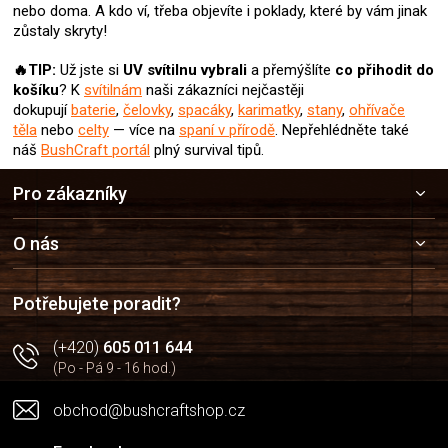
nebo doma. A kdo ví, třeba objevíte i poklady, které by vám jinak
ý
zůstaly skryty!
p
i
🔥TIP:
Už jste si
UV svítilnu
vybrali
a přemýšlíte
co přihodit do
s
košíku
? K
svítilnám
naši zákazníci nejčastěji
u
dokupují
baterie
,
čelovky
,
spacáky
,
karimatky
,
stany
,
ohřívače
těla
nebo
celty
— více na
spaní v přírodě
. Nepřehlédněte také
náš
BushCraft portál
plný survival tipů.
Z
Pro zákazníky
á
p
a
O nás
t
í
Potřebujete poradit?
(+420)
605 011 644
(Po - Pá 9 - 16 hod.)
obchod@bushcraftshop.cz