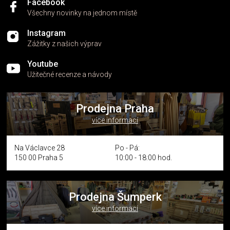
Facebook
Všechny novinky na jednom místě
Instagram
Zážitky z našich výprav
Youtube
Užitečné recenze a návody
Prodejna Praha
více informací
Na Václavce 28
Po - Pá:
150 00 Praha 5
10:00 - 18:00 hod.
Prodejna Šumperk
více informací