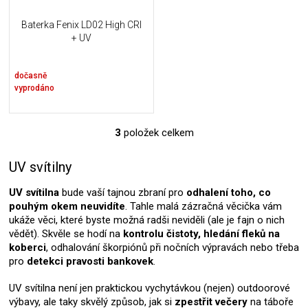
Baterka Fenix LD02 High CRI
+ UV
dočasně
vyprodáno
3
položek celkem
O
v
l
UV svítilny
á
d
UV svítilna
bude vaší tajnou zbraní pro
odhalení toho, co
a
pouhým okem neuvidíte
. Tahle malá zázračná věcička vám
c
ukáže věci, které byste možná radši neviděli (ale je fajn o nich
í
vědět). Skvěle se hodí na
kontrolu čistoty, hledání fleků na
p
koberci
, odhalování škorpiónů při nočních výpravách nebo třeba
r
pro
detekci pravosti bankovek
.
v
k
UV svítilna není jen praktickou vychytávkou (nejen) outdoorové
y
výbavy, ale taky skvělý způsob, jak si
zpestřit večery
na táboře
v