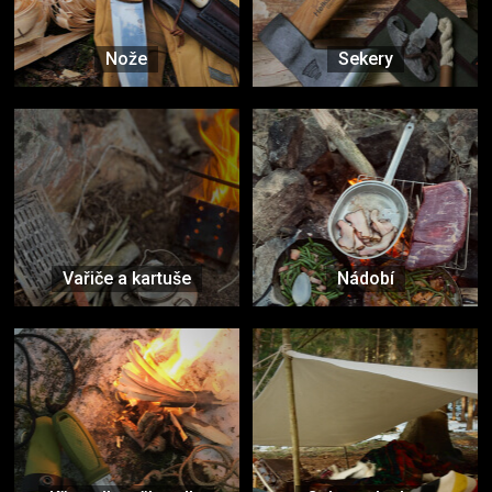
Nože
Sekery
Vařiče a kartuše
Nádobí