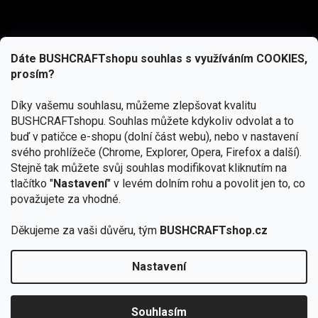
Dáte BUSHCRAFTshopu souhlas s využíváním COOKIES,
prosím?
Díky vašemu souhlasu, můžeme zlepšovat kvalitu
BUSHCRAFTshopu.
Souhlas můžete kdykoliv odvolat a to
buď v patičce e-shopu (dolní část webu), nebo v nastavení
svého prohlížeče (Chrome, Explorer, Opera, Firefox a další).
Stejně tak můžete svůj souhlas modifikovat kliknutím na
tlačítko "
Nastavení
" v levém dolním rohu a povolit jen to, co
Přihlásit se
považujete za vhodné.
Vložením e-mailu souhlasíte s
podmínkami ochrany osobních údajů
Děkujeme za vaši důvěru, tým
BUSHCRAFTshop.cz
Nastavení
Od 27.7. - 7.8. bude prodejna v Praze uzavřena.
Copyright 2026
BUSHCRAFTshop.cz
. Všechna práva
🏕️ Kupte do 12. 8. jakýkoliv produkt JuBö a
vyhrazena.
Upravit nastavení cookies
zapojte se do slosování o kurz s
Souhlasím