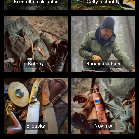
Křesadla a škrtadla
Celty a plachty
Batohy
Bundy a kabáty
Brousky
Novinky