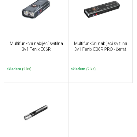
i
k
s
t
p
ů
r
o
d
u
Multifunkční nabíjecí svítilna
Multifunkční nabíjecí svítilna
k
3v1 Fenix E06R
3v1 Fenix E06R PRO - černá
t
ů
skladem
(2 ks)
skladem
(2 ks)