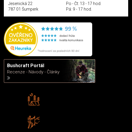
Jesenická 22
Po - Čt: 13 - 17 hod.
787 01 Šumperk
Pá: 9 - 17 hod.
Bushcraft Portál
Recenze - Návody - Články
Rádi předáváme zkušenosti
Poradíme vám s výběrem
Zboží sami testujeme
U nás nekoupíte „zajíce v pytli“