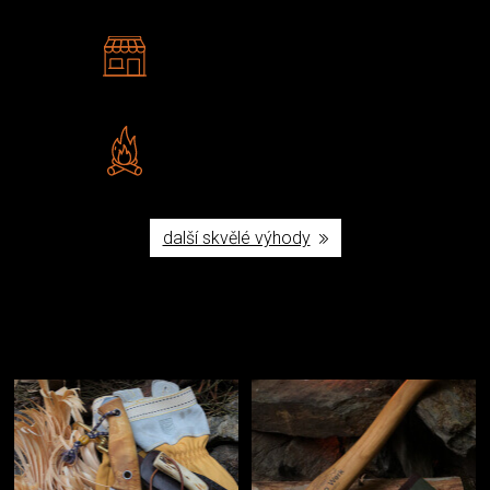
2 kamenné prodejny
Navštivte nás v Praze a
Šumperku
Vlastní značka JuBö
Poctivá ruční výroba v ČR
další skvělé výhody
Užijte si to v přírodě
Vybavení, na které spoléháte nejčastěji