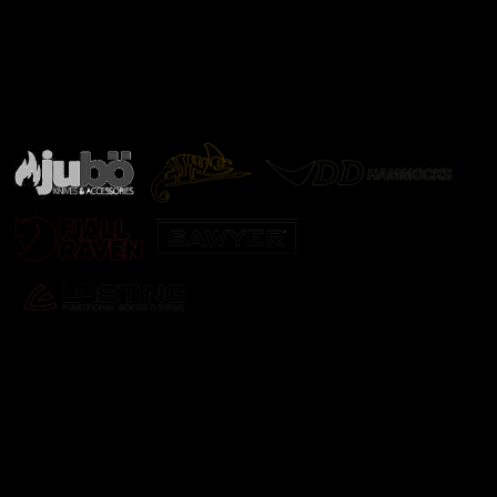
Značky ověřené samotnou přírodou
další značky
Odebírat newsletter
Vložte svůj e-mail a my vám budeme zasílat informace o