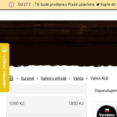
Přejít
Od 27.7. - 7.8. bude prodejna v Praze uzavřena. 🏕️ Kupte do 
na
obsah
Domů
Survival
Vaření v přírodě
Vařiče
Vařiče ALB
Ř
P
a
Doporučuje
o
z
s
e
V
t
1090
Kč
1830
Kč
n
ý
r
í
p
a