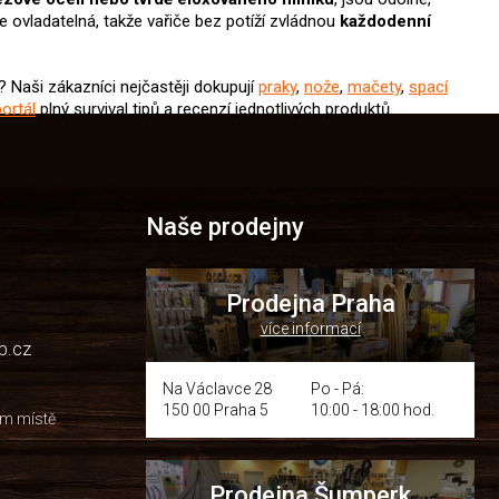
e ovladatelná, takže vařiče bez potíží zvládnou
každodenní
? Naši zákazníci nejčastěji dokupují
praky
,
nože
,
mačety
,
spací
ortál
plný survival tipů a recenzí jednotlivých produktů.
Naše prodejny
Prodejna Praha
více informací
p.cz
Na Václavce 28
Po - Pá:
150 00 Praha 5
10:00 - 18:00 hod.
om místě
Prodejna Šumperk