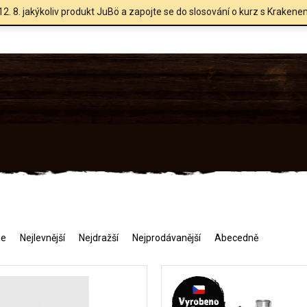
12. 8. jakýkoliv produkt JuBö a zapojte se do slosování o kurz s Krakene
me
Nejlevnější
Nejdražší
Nejprodávanější
Abecedně