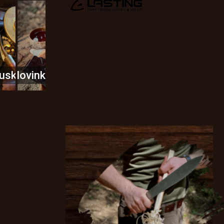
usky
Novinky