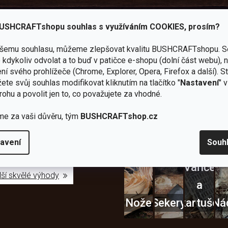
Youtube
Užitečné recenze a návod
USHCRAFTshopu souhlas s využíváním COOKIES, prosím?
ašemu souhlasu, můžeme zlepšovat kvalitu BUSHCRAFTshopu.
S
kdykoliv odvolat a to buď v patičce e-shopu (dolní část webu), 
ní svého prohlížeče (Chrome, Explorer, Opera, Firefox a další). S
ete svůj souhlas modifikovat kliknutím na tlačítko "
Nastavení
" 
Zboží
2
Vlastní
rohu a povolit jen to, co považujete za vhodné.
i
Užijte si to v 
sami
kamenné
značka
dáváme
testujeme
prodejny
JuBö
Vybavení, na které spoléhát
me za vaši důvěru, tým
BUSHCRAFTshop.cz
šenosti
U nás
Navštivte
Poctivá
adíme
nekoupíte
nás v
ruční
 s
„zajíce v
Praze a
výroba
avení
Souh
ěrem
pytli“
Šumperku
v ČR
Vařiče
lší skvělé výhody
a
Nože
Sekery
kartuše
Ná