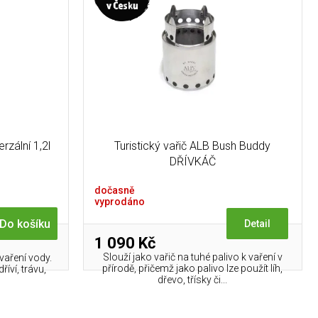
zální 1,2l
Turistický vařič ALB Bush Buddy
DŘÍVKÁČ
dočasně
vyprodáno
Do košíku
Detail
1 090 Kč
Slouží jako vařič na tuhé palivo k vaření v
 vaření vody.
přírodě, přičemž jako palivo lze použít líh,
říví, trávu,
dřevo, třísky či...