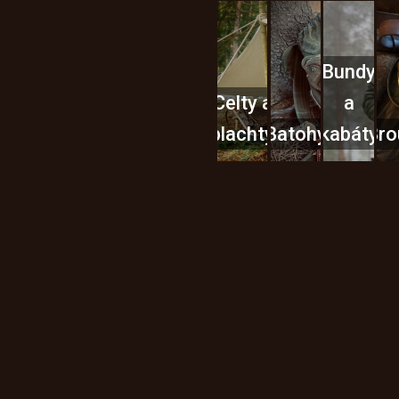
Bundy
Celty a
a
plachty
Batohy
kabáty
Bro
Instagram
h produktech na našem e-
údajů