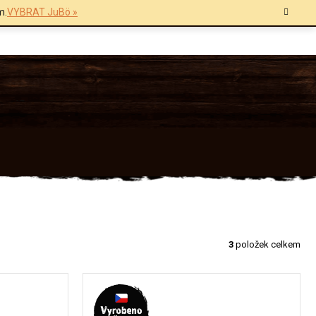
m.
VYBRAT JuBö »
3
položek celkem