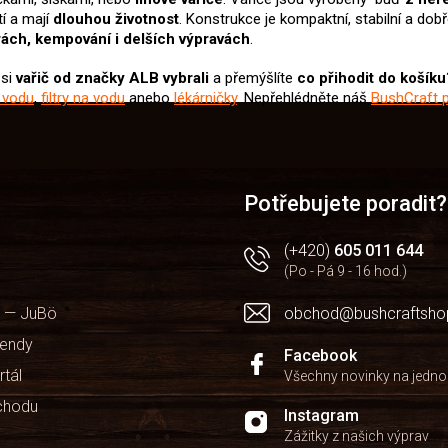
í a mají
dlouhou životnost
. Konstrukce je kompaktní, stabilní a dobř
úrách, kempování i delších výpravách
.
 si
vařič od značky ALB
vybrali
a přemýšlíte
co přihodit do košíku
 vodu
,
filtry na vodu
anebo
lékárničky
. Nepřehlédněte náš
BushCraft p
Potřebujete poradit?
(+420)
605 011 644
(Po - Pá 9 - 16 hod.)
 — JuBö
obchod@bushcraftsho
kendy
Facebook
rtál
Všechny novinky na jedn
chodu
Instagram
Zážitky z našich výprav