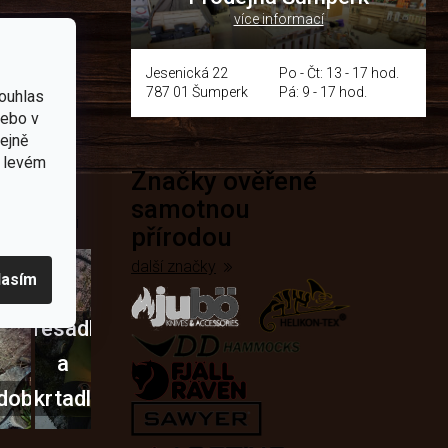
více informací
y
Jesenická 22
Po - Čt: 13 - 17 hod.
787 01 Šumperk
Pá: 9 - 17 hod.
ouhlas
nebo v
tejně
v levém
Značky ověřené
přírodě
samotnou
e nejčastěji
přírodou
další značky
lasím
Křesadla
a
dobí
škrtadla