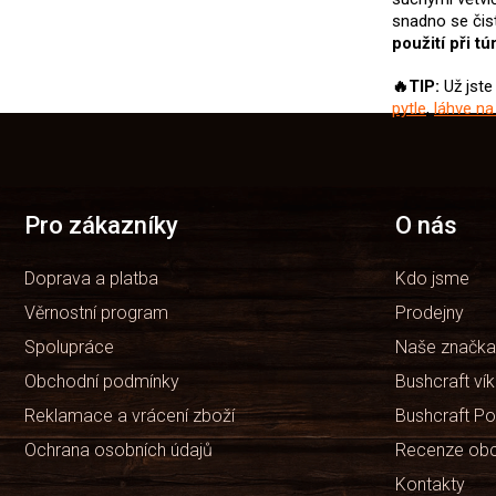
snadno se čist
použití při t
🔥TIP:
Už jste
pytle
,
láhve na
Z
á
p
a
t
Pro zákazníky
O nás
í
Doprava a platba
Kdo jsme
Věrnostní program
Prodejny
Spolupráce
Naše značka
Obchodní podmínky
Bushcraft ví
Reklamace a vrácení zboží
Bushcraft Po
Ochrana osobních údajů
Recenze ob
Kontakty