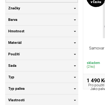
p
i
n
r
s
n
Značky
o
p
í
d
r
p
Barva
u
o
a
k
d
n
Hmotnost
t
u
e
ů
k
l
Materiál
t
Samovar k
ů
Použití
skladem
Sada
(2 ks)
Typ
1 490 K
Pro použití
Typ paliva
Jako paliv
Vlastnosti