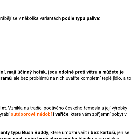
rábějí se v několika variantách
podle typu paliva
:
lní, mají účinný hořák, jsou odolné proti větru a můžete je
 gramů
, ale bez problémů na nich uvaříte kompletní teplé jídlo, a to
let
. Vznikla na tradici poctivého českého řemesla a její výrobky
vyrábí
outdoorové nádobí
i vařiče
, které vám zpříjemní pobyt v
ianty typu Bush Buddy
, které umožní vařit
i bez kartuší
, jen se
ezové oceli nebo tvrdě eloxovaného hliníku
, jsou odolné,