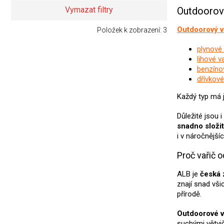
Outdoorov
Vymazat filtry
Outdoorový v
Položek k zobrazení:
3
plynové 
lihové v
benzíno
dřívkové
Každý typ má j
Důležité jsou 
snadno složi
i v náročnějš
Proč vařič 
ALB je
česká 
znají snad vši
přírodě.
Outdoorové v
suchými větvi