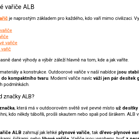
v
é vařiče ALB
l
á
ařič
je naprostým základem pro každého, kdo vaří mimo civilizaci. Vy
d
a
vařiče
c
ařiče
í
vé vařiče
p
 vařič
r
v
asně dané výhody a výběr záleží hlavně na tom, kde a jak vaříte.
k
y
i materiály a konstrukce. Outdoorové vařiče v naší nabídce
jsou stabi
v
t do kompaktního tvaru
. Moderní vařiče navíc
váží jen pár desítek
ý
ích podmínkách.
p
i
od značky ALB?
s
u
značka
, která má v outdoorovém světě své pevné místo
už desítky 
chni, kdo někdy tábořili, prošli skautem nebo spali pod širákem. ALB 
ařiče ALB
zahrnují jak lehké
plynové vařiče
, tak
dřevo-plynové var
čkami, šiškami, nebo
lihové vařiče
. Vařiče jsou vyrobeny buď
z ner