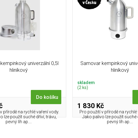
empinkový univerzální 0,5l
Samovar kempinkový univer
hliníkový
hliníkový
skladem
(2 ks)
Do košíku
č
1 830 Kč
 v přírodě na rychlé vaření vody.
Pro použití v přírodě na rychlé
o lze použít suché dříví, trávu,
Jako palivo lze použít suché d
pevný líh ap....
pevný líh ap....
O