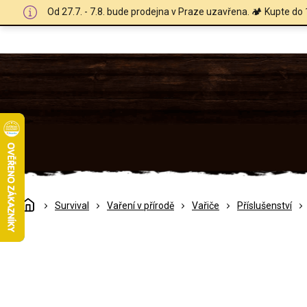
Přejít
Od 27.7. - 7.8. bude prodejna v Praze uzavřena. 🏕️ Kupte do 
na
obsah
Domů
Survival
Vaření v přírodě
Vařiče
Příslušenství