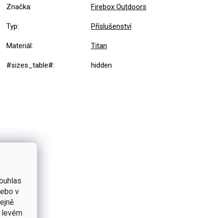
Značka
:
Firebox Outdoors
Typ
:
Příslušenství
Materiál
:
Titan
#sizes_table#
:
hidden
ouhlas
nebo v
tejně
v levém