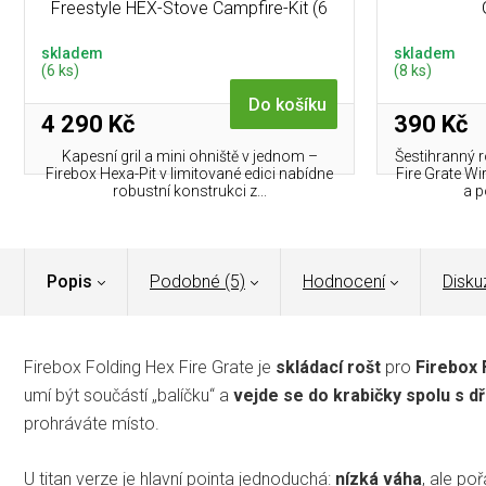
Freestyle HEX-Stove Campfire-Kit (6
panels)
skladem
skladem
(6 ks)
(8 ks)
Do košíku
4 290 Kč
390 Kč
Kapesní gril a mini ohniště v jednom –
Šestihranný r
Firebox Hexa-Pit v limitované edici nabídne
Fire Grate W
robustní konstrukci z...
a p
Popis
Podobné (5)
Hodnocení
Disku
Firebox Folding Hex Fire Grate je
skládací rošt
pro
Firebox 
umí být součástí „balíčku“ a
vejde se do krabičky spolu s d
prohráváte místo.
U titan verze je hlavní pointa jednoduchá:
nízká váha
, ale poř