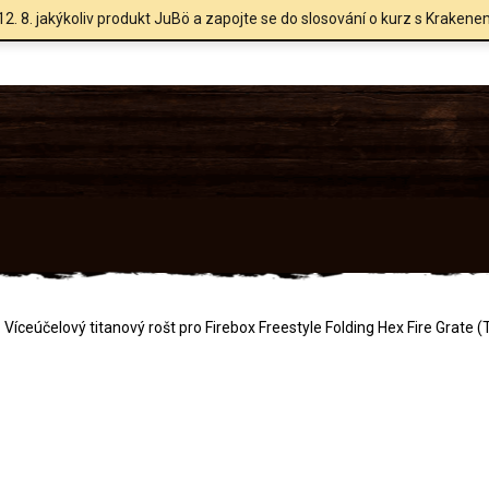
12. 8. jakýkoliv produkt JuBö a zapojte se do slosování o kurz s Krakene
Víceúčelový titanový rošt pro Firebox Freestyle Folding Hex Fire Grate (T