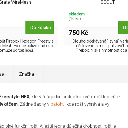
Grate WireMesh
SCOUT
skladem
(16 ks)
Do košíku
Do
750 Kč
ošt Firebox Hexagon Freestyle
Dlouho očekávaná "levná" varia
ireMesh zvedne palivo nad dno
účelového a multi palivového
omůže udržet lepší...
Firebox. Nízká hmotnost cca 
ze
Značka
Freestyle HEX
, který řeší jednu praktickou věc: rošt konečně
řívkáčem
. Žádné šachy v
batohu
, kde rošt vyhrává a vy
ád plně funkční rošt. A ještě jedna důležitá drobnost: rošt je