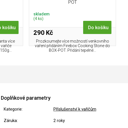
POT
skladem
(4 ks)
 košíku
Do košíku
290 Kč
nta více
Prozkoumejte více možností venkovního
 vařiče
vaření přidáním Firebox Cooking Stone do
150g...
BOX-POT. Přidání tepelné...
Doplňkové parametry
Kategorie
:
Příslušenství k vařičům
Záruka
:
2 roky