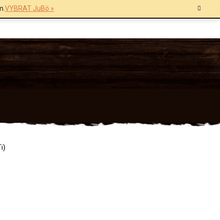
m.
VYBRAT JuBö »
i)