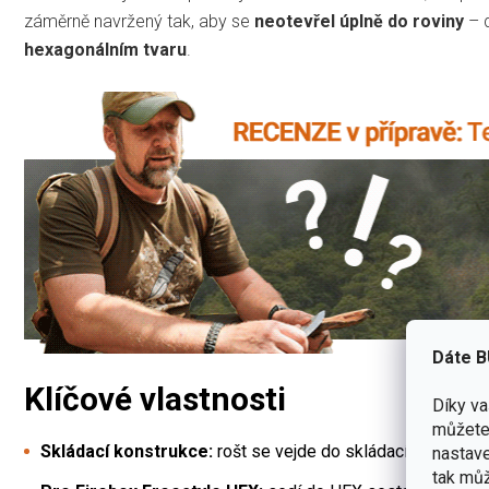
záměrně navržený tak, aby se
neotevřel úplně do roviny
– d
hexagonálním tvaru
.
Dáte B
Klíčové vlastnosti
Díky v
můžete 
Skládací konstrukce:
rošt se vejde do skládací krabičky 
nastave
tak můž