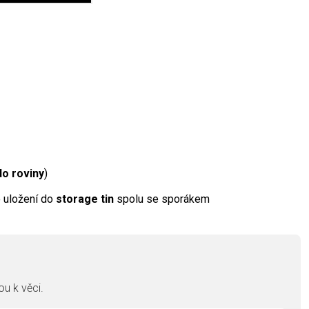
do roviny
)
o uložení do
storage tin
spolu se sporákem
u k věci.