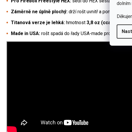
Pro Firebox Freestyle HEX:
sedí do HEX sestavy a funguj
dolním 
Záměrně ne úplně plochý:
drží rošt uvnitř a pomáhá udržet
Děkuje
Titanová verze je lehká:
hmotnost
3,8 oz (cca 108 g)
.
Nast
Made in USA:
rošt spadá do řady USA-made produktů Fire