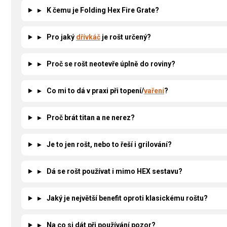
▸
K čemu je Folding Hex Fire Grate?
▸
Pro jaký
dřívkáč
je rošt určený?
▸
Proč se rošt neotevře úplně do roviny?
▸
Co mi to dá v praxi při topení/
vaření
?
▸
Proč brát titan a ne nerez?
▸
Je to jen rošt, nebo to řeší i grilování?
▸
Dá se rošt používat i mimo HEX sestavu?
▸
Jaký je největší benefit oproti klasickému roštu?
▸
Na co si dát při používání pozor?