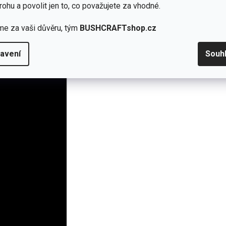
e jako „správný dílek“ do systému.
rohu a povolit jen to, co považujete za vhodné.
 stabilní hexagonální tvar sestavy.
me za vaši důvěru, tým
BUSHCRAFTshop.cz
avení
Souh
box.