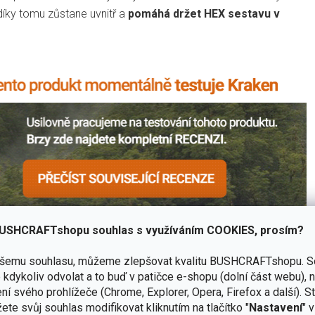
íky tomu zůstane uvnitř a
pomáhá držet HEX sestavu v
USHCRAFTshopu souhlas s využíváním COOKIES, prosím?
ašemu souhlasu, můžeme zlepšovat kvalitu BUSHCRAFTshopu.
S
kdykoliv odvolat a to buď v patičce e-shopu (dolní část webu), 
spolu s dřívkáčem.
ní svého prohlížeče (Chrome, Explorer, Opera, Firefox a další). S
ete svůj souhlas modifikovat kliknutím na tlačítko "
Nastavení
" 