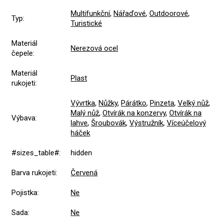
Multifunkční
,
Nářaďové
,
Outdoorové
,
Typ
:
Turistické
Materiál
Nerezová ocel
čepele
:
Materiál
Plast
rukojeti
:
Vývrtka
,
Nůžky
,
Párátko
,
Pinzeta
,
Velký nůž
,
Malý nůž
,
Otvírák na konzervy
,
Otvírák na
Výbava
:
lahve
,
Šroubovák
,
Výstružník
,
Víceúčelový
háček
#sizes_table#
:
hidden
Barva rukojeti
:
Červená
Pojistka
:
Ne
Sada
:
Ne