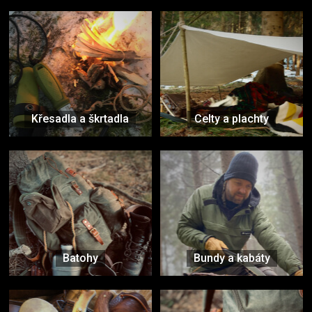
Křesadla a škrtadla
Celty a plachty
Batohy
Bundy a kabáty