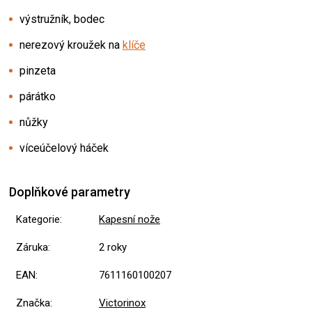
výstružník, bodec
nerezový kroužek na
klíče
pinzeta
párátko
nůžky
víceúčelový háček
Doplňkové parametry
Kategorie
:
Kapesní nože
Záruka
:
2 roky
EAN
:
7611160100207
Značka
:
Victorinox