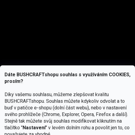
Dáte BUSHCRAFTshopu souhlas s využíváním COOKIES,
prosím?
Díky vašemu souhlasu, můžeme zlepšovat kvalitu
BUSHCRAFTshopu.
Souhlas můžete kdykoliv odvolat a to
buď v patičce e-shopu (dolní část webu), nebo v nastavení
svého prohlížeče (Chrome, Explorer, Opera, Firefox a další).
Stejně tak můžete svůj souhlas modifikovat kliknutím na
tlačítko "
Nastavení
" v levém dolním rohu a povolit jen to, co
Přihlásit se
považujete za vhodné.