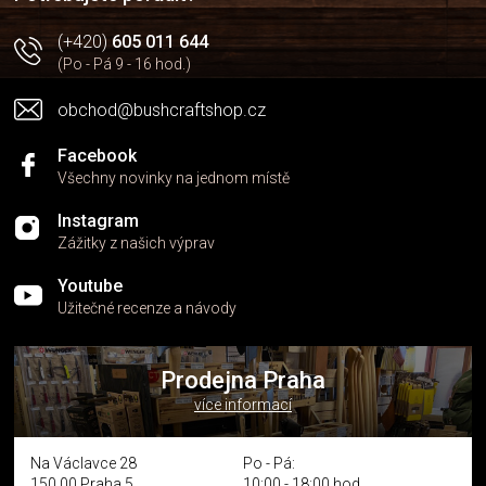
(+420)
605 011 644
(Po - Pá 9 - 16 hod.)
obchod@bushcraftshop.cz
Facebook
Všechny novinky na jednom místě
Instagram
Zážitky z našich výprav
Youtube
Užitečné recenze a návody
Prodejna Praha
více informací
Na Václavce 28
Po - Pá:
150 00 Praha 5
10:00 - 18:00 hod.