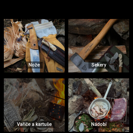
Užijte si to v přírodě
Vybavení, na které spoléháte nejčastěji
Nože
Sekery
Vařiče a kartuše
Nádobí