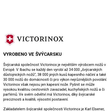
VYROBENO VE ŠVÝCARSKU
Švýcarská společnost Victorinox je největším výrobcem nožů v
Evropě. V Ibachu se každý den vyrobí až 34 000 „švýcarských
důstojnických nožů“, 38 000 jiných kusů kapesního náčiní a také
30 000 nožů do domácností či pro výkon nejrůznějších povolání.
Victorinox však nejsou jen kapesní nože. Pyšnit se může
vysokou kvalitou cestovních zavazadel, kuchyňských nožů a či
parfémů. Ve svém odvětví má Victorinox, díky švýcarské
preciznosti a kvalitě, výsostní postavení.
Zakladatelem švýcarské společnosti Victorinox je Karl Elsener,