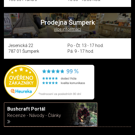
Prodejna Šumperk
více informací
Jesenická 22
Po - Čt: 13 - 17 hod.
787 01 Šumperk
Pá: 9 - 17 hod.
Bushcraft Portál
Recenze - Návody - Články