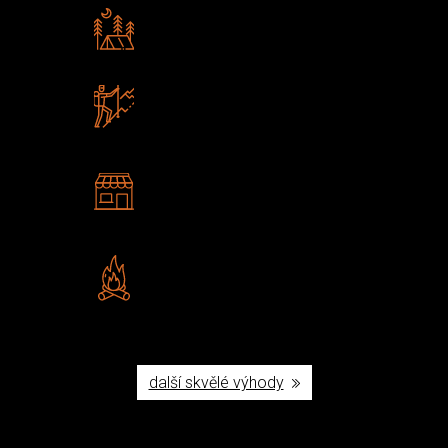
Rádi předáváme zkušenosti
Poradíme vám s výběrem
Zboží sami testujeme
U nás nekoupíte „zajíce v pytli“
2 kamenné prodejny
Navštivte nás v Praze a
Šumperku
Vlastní značka JuBö
Poctivá ruční výroba v ČR
další skvělé výhody