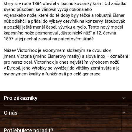
který si v roce 1884 otevřel v Ibachu kovářský krám. Od začátku
svého působení se věnoval vývoji dokonalého
vojenského nože, které do té doby byly těžké a robustní. Elsner
nůž odlehčil a přidal do výbavy otevírák na konzervy, šroubovák
a později ještě menší čepel, vývrtku a rydlo. Tento nový model
kapesního nože pojmenoval „důstojnický nůž“ a 12. června
1897 si jej nechal zapsat na patentovém úřadě.
Název Victorinox je akronymem složeným ze dvou slov,
jména Victoria (jméno Elsnerovy matky) a slova Inox – označení
pro nerez ocel. Victorinox je dnes největším výrobcem nožů
v Evropě, jeho výrobky se vyvážejí do většiny zemí světa a je
synonymem kvality a funkčnosti po celé generace.
Z
Pro zákazníky
á
p
a
O nás
t
í
Potřebujete poradit?