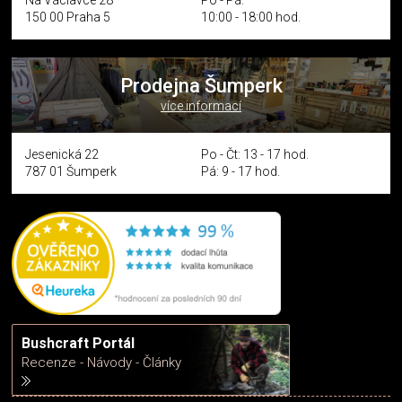
Na Václavce 28
Po - Pá:
150 00 Praha 5
10:00 - 18:00 hod.
Prodejna Šumperk
více informací
Jesenická 22
Po - Čt: 13 - 17 hod.
787 01 Šumperk
Pá: 9 - 17 hod.
Bushcraft Portál
Recenze - Návody - Články