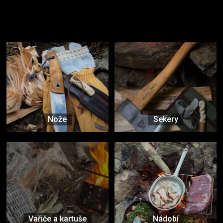
Užijte si to v přírodě
Vybavení, na které spoléháte nejčastěji
Nože
Sekery
Vařiče a kartuše
Nádobí