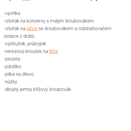
-vývrtka
-otvírák na konzervy s malým šroubovákem
-otvírák na
láhve
se šroubovákem a odstraňovačem
izolace z drátů
-výstružník, průbojník
-nerezový kroužek na
klíče
-pinzeta
-párátko
-pilka na dřevo
-nůžky
-dlouhý jemný křížový šroubovák