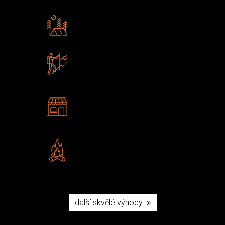
Rádi předáváme zkušenosti
Poradíme vám s výběrem
Zboží sami testujeme
U nás nekoupíte „zajíce v pytli“
2 kamenné prodejny
Navštivte nás v Praze a
Šumperku
Vlastní značka JuBö
Poctivá ruční výroba v ČR
další skvělé výhody