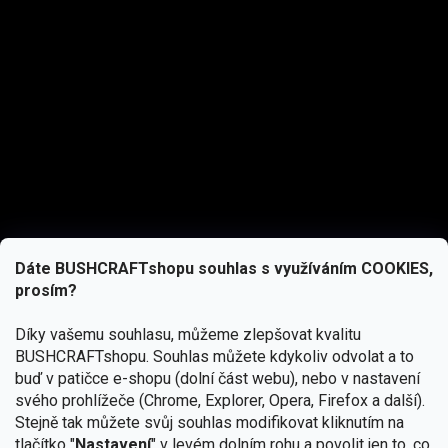
Dáte BUSHCRAFTshopu souhlas s využíváním COOKIES,
prosím?
Díky vašemu souhlasu, můžeme zlepšovat kvalitu
BUSHCRAFTshopu.
Souhlas můžete kdykoliv odvolat a to
buď v patičce e-shopu (dolní část webu), nebo v nastavení
svého prohlížeče (Chrome, Explorer, Opera, Firefox a další).
Stejně tak můžete svůj souhlas modifikovat kliknutím na
tlačítko "
Nastavení
" v levém dolním rohu a povolit jen to, co