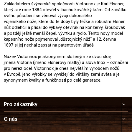
Zakladatelem švýcarské společnosti Victorinox je Karl Elsener,
který si v roce 1884 otevřel v Ibachu kovářský krám. Od začátku
svého působení se věnoval vývoji dokonalého
vojenského nože, které do té doby byly těžké a robustní. Elsner
nůž odlehčil a přidal do výbavy otevírák na konzervy, šroubovák
a později ještě menší čepel, vývrtku a rydlo. Tento nový model
kapesního nože pojmenoval „důstojnický nůž“ a 12. června
1897 si jej nechal zapsat na patentovém úřadě.
Název Victorinox je akronymem složeným ze dvou slov,
jména Victoria (jméno Elsnerovy matky) a slova Inox – označení
pro nerez ocel. Victorinox je dnes největším výrobcem nožů
v Evropě, jeho výrobky se vyvážejí do většiny zemí světa a je
synonymem kvality a funkčnosti po celé generace.
Z
Pro zákazníky
á
p
a
O nás
t