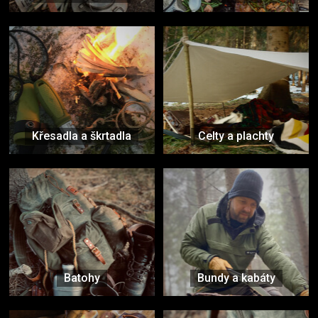
Křesadla a škrtadla
Celty a plachty
Batohy
Bundy a kabáty