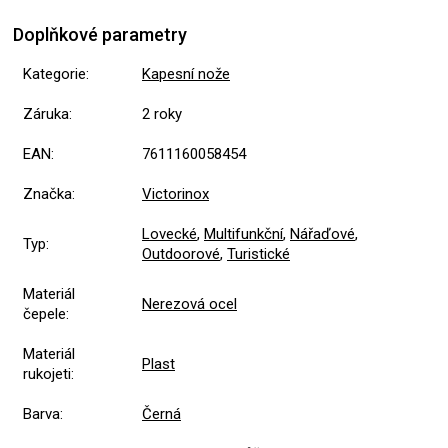
Doplňkové parametry
Kategorie
:
Kapesní nože
Záruka
:
2 roky
EAN
:
7611160058454
Značka
:
Victorinox
Lovecké
,
Multifunkční
,
Nářaďové
,
Typ
:
Outdoorové
,
Turistické
Materiál
Nerezová ocel
čepele
:
Materiál
Plast
rukojeti
:
Barva
:
Černá