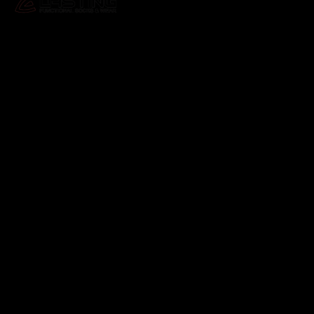
Odebírat newsletter
Vložte svůj e-mail a my vám budeme zasílat informace o
nových produktech na našem e-shopu.
E-mail
Vložením e-mailu souhlasíte s
podmínkami ochrany
osobních údajů
Přihlásit se
Instagram