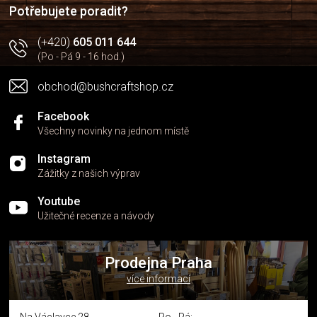
í
Potřebujete poradit?
(+420)
605 011 644
(Po - Pá 9 - 16 hod.)
obchod@bushcraftshop.cz
Facebook
Všechny novinky na jednom místě
Instagram
Zážitky z našich výprav
Youtube
Užitečné recenze a návody
Prodejna Praha
více informací