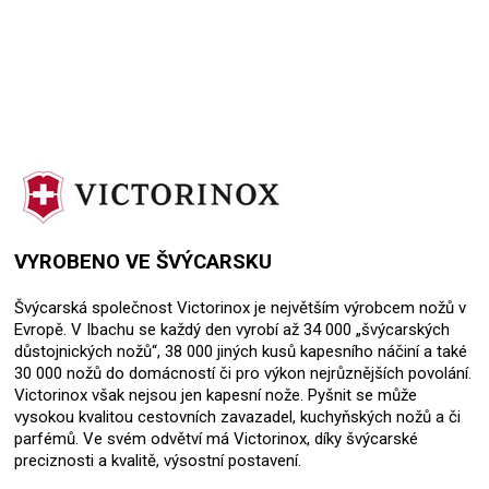
VYROBENO VE ŠVÝCARSKU
Švýcarská společnost Victorinox je největším výrobcem nožů v
Evropě. V Ibachu se každý den vyrobí až 34 000 „švýcarských
důstojnických nožů“, 38 000 jiných kusů kapesního náčiní a také
30 000 nožů do domácností či pro výkon nejrůznějších povolání.
Victorinox však nejsou jen kapesní nože. Pyšnit se může
vysokou kvalitou cestovních zavazadel, kuchyňských nožů a či
parfémů. Ve svém odvětví má Victorinox, díky švýcarské
preciznosti a kvalitě, výsostní postavení.