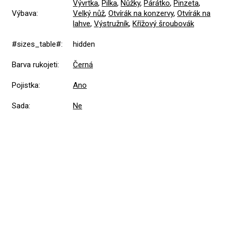
Vývrtka
,
Pilka
,
Nůžky
,
Párátko
,
Pinzeta
,
Výbava
:
Velký nůž
,
Otvírák na konzervy
,
Otvírák na
lahve
,
Výstružník
,
Křížový šroubovák
#sizes_table#
:
hidden
Barva rukojeti
:
Černá
Pojistka
:
Ano
Sada
:
Ne
Přidat hodnocení