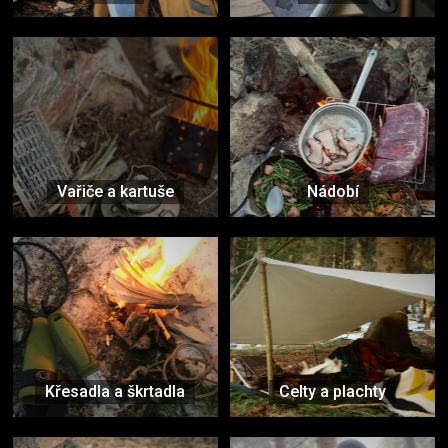
Vařiče a kartuše
Nádobí
Křesadla a škrtadla
Celty a plachty