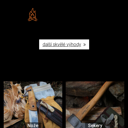
Vlastní značka JuBö
Poctivá ruční výroba v ČR
další skvělé výhody
Užijte si to v přírodě
Vybavení, na které spoléháte nejčastěji
Nože
Sekery