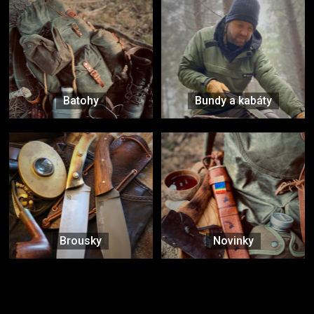
Batohy
Bundy a kabáty
Brousky
Novinky