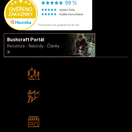
Bushcraft Portál
Recenze - Návody - Články
Rádi předáváme zkušenosti
Poradíme vám s výběrem
Zboží sami testujeme
U nás nekoupíte „zajíce v pytli“
2 kamenné prodejny
Navštivte nás v Praze a
Šumperku