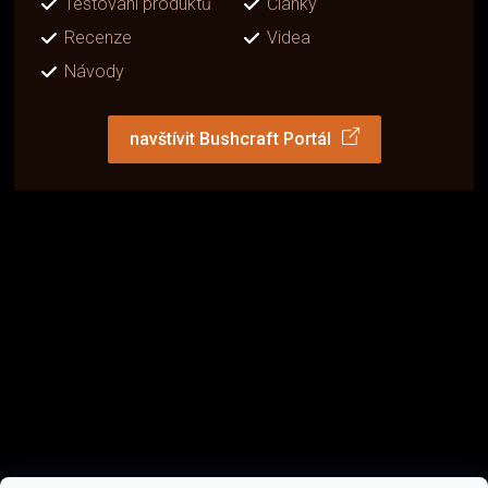
Testování produktů
Články
Recenze
Videa
Návody
navštívit Bushcraft Portál