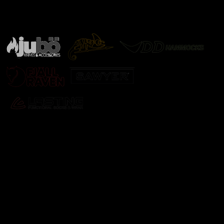
Značky ověřené samotnou přírodou
další značky
Odebírat newsletter
Vložte svůj e-mail a my vám budeme zasílat informace o
nových produktech na našem e-shopu.
E-mail