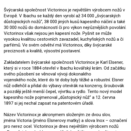
Švýcarská společnost Victorinox je největším výrobcem nožů v
Evropě. V Ibachu se každý den vyrobí až 34 000 „švýcarských
důstojnických nožů“, 38 000 jiných kusů kapesního náčiní a také
30 000 nožů do domácností či pro výkon nejrůznějších povolání.
Victorinox však nejsou jen kapesní nože. Pyšnit se může
vysokou kvalitou cestovních zavazadel, kuchyňských nožů a či
parfémů. Ve svém odvětví má Victorinox, díky švýcarské
preciznosti a kvalitě, výsostní postavení.
Zakladatelem švýcarské společnosti Victorinox je Karl Elsener,
který si v roce 1884 otevřel v Ibachu kovářský krám. Od začátku
svého působení se věnoval vývoji dokonalého
vojenského nože, které do té doby byly těžké a robustní. Elsner
nůž odlehčil a přidal do výbavy otevírák na konzervy, šroubovák
a později ještě menší čepel, vývrtku a rydlo. Tento nový model
kapesního nože pojmenoval „důstojnický nůž“ a 12. června
1897 si jej nechal zapsat na patentovém úřadě.
Název Victorinox je akronymem složeným ze dvou slov,
jména Victoria (jméno Elsnerovy matky) a slova Inox – označení
pro nerez ocel. Victorinox je dnes největším výrobcem nožů