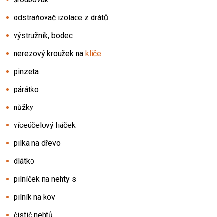
odstraňovač izolace z drátů
výstružník, bodec
nerezový kroužek na
klíče
pinzeta
párátko
nůžky
víceúčelový háček
pilka na dřevo
dlátko
pilníček na nehty s
pilník na kov
čistič nehtů