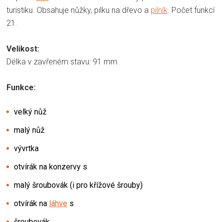
turistiku. Obsahuje nůžky, pilku na dřevo a
pilník
. Počet funkcí
21.
Velikost:
Délka v zavřeném stavu: 91 mm
Funkce:
velký nůž
malý nůž
vývrtka
otvírák na konzervy s
malý šroubovák (i pro křížové šrouby)
otvírák na
láhve
s
šroubovák