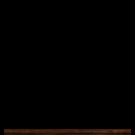
Vložením e-mailu souhlasíte s
podmínkami ochrany
osobních údajů
Přihlásit se
Instagram