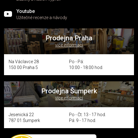
Youtube
Užitečné recenze a návody
Prodejna Praha
více informací
Na Václavce 28
Po - Pá:
150 00 Praha 5
10:00 - 18:00 hod.
Prodejna Šumperk
více informací
Jesenická 22
Po - Čt: 13 - 17 hod.
787 01 Šumperk
Pá: 9 - 17 hod.