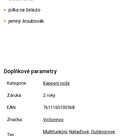
pilka na železo
jemný šroubovák
Doplňkové parametry
Kategorie
:
Kapesní nože
Záruka
:
2 roky
EAN
:
7611160100368
Značka
:
Victorinox
Multifunkční
,
Nářaďové
,
Outdoorové
,
Typ
: