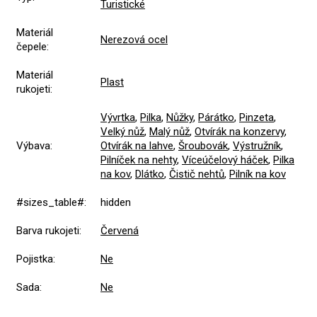
Turistické
Materiál
Nerezová ocel
čepele
:
Materiál
Plast
rukojeti
:
Vývrtka
,
Pilka
,
Nůžky
,
Párátko
,
Pinzeta
,
Velký nůž
,
Malý nůž
,
Otvírák na konzervy
,
Výbava
:
Otvírák na lahve
,
Šroubovák
,
Výstružník
,
Pilníček na nehty
,
Víceúčelový háček
,
Pilka
na kov
,
Dlátko
,
Čistič nehtů
,
Pilník na kov
#sizes_table#
:
hidden
Barva rukojeti
:
Červená
Pojistka
:
Ne
Sada
:
Ne