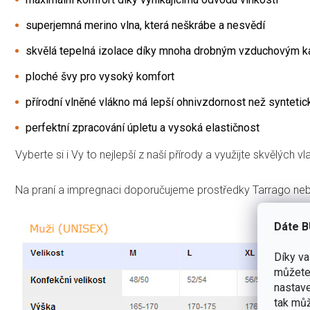
superjemná merino vlna, která neškrábe a nesvědí
skvělá tepelná izolace díky mnoha drobným vzduchovým 
ploché švy pro vysoký komfort
přírodní vlněné vlákno má lepší ohnivzdornost než syntetic
perfektní zpracování úpletu a vysoká elastičnost
Vyberte si i Vy to nejlepší z naší přírody a využijte skvělých 
Na praní a impregnaci doporučujeme prostředky Tarrago ne
Dáte B
Díky v
můžete 
nastave
tak můž