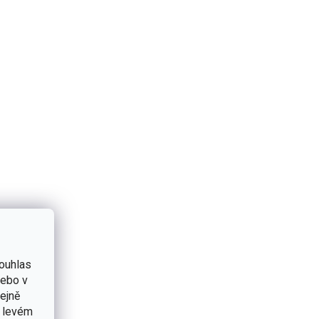
ouhlas
nebo v
tejně
v levém