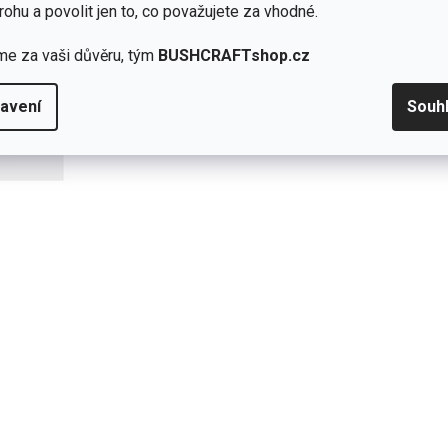
rohu a povolit jen to, co považujete za vhodné.
me za vaši důvěru, tým
BUSHCRAFTshop.cz
avení
Souh
Přidat hodnocení