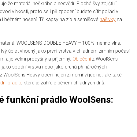
je,že materiál neškrábe a nesvědí. Ploché švy zajišťují
odvod vlhkosti, proto se i při zpocení budete cítit pořád v
h i běžném nošení. Tři kapsy na zip a semišové
nášivky
na
mný materiál WOOLSENS DOUBLE HEAVY – 100% merino vlna,
rstvý úplet vhodný jako první vrstva v chladném zimním počasí,
m a je velmi prodyšný a příjemný.
Oblečení
z WoolSens
ů jako spodní vrstva nebo jako druhá při náročných
 z WoolSens Heavy ocení nejen zimomřiví jedinci, ale také
dní prádlo
, které je zahřeje během chladných dnů.
né funkční prádlo WoolSens: