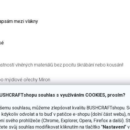
kapsám mezi vlákny
ké
vlastností vlněných materiálů bez pocitu škrábání nebo kousání!
bo mýdlové ořechy Miron
USHCRAFTshopu souhlas s využíváním COOKIES, prosím?
ašemu souhlasu, můžeme zlepšovat kvalitu BUSHCRAFTshopu.
S
kdykoliv odvolat a to buď v patičce e-shopu (dolní část webu), 
ní svého prohlížeče (Chrome, Explorer, Opera, Firefox a další). S
ete svůj souhlas modifikovat kliknutím na tlačítko "
Nastavení
" 