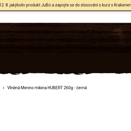
12. 8. jakýkoliv produkt JuBö a zapojte se do slosování o kurz s Krakene
Vlněná Merino mikina HUBERT 260g - černá