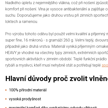
hladkého úpletu z nejemnějšího vlákna, což při nošení způsobu
komfort při nošení. Vlna je vysoce antibakteriální a zajišťuje 
suchu. Doporučujeme jako druhou vrstvu při zimních sportec
loktech a ramenou.
Pro výrobu tohoto oděvu byl použit velmi kvalitní a příje
super fine, 16 mikronů - s gramáží 260 g. Velmi teplý, dvouv
případně jako druhá vrstva. Materiál vyniká příjemným omake
HEAVY je vhodné na všechny typy zimních, ex­trémních spor­t
sportovních aktivitách v zimním období. Teplé funkční prádlo
rybáři a myslivci, kteří musí nehybně stát a potřebují teplé
spo
Hlavní důvody proč zvolit vlně
100% přírodní materiál
vysoká prodyšnost
maximální komfort díky vynikajícímu odvodu vlhkosti