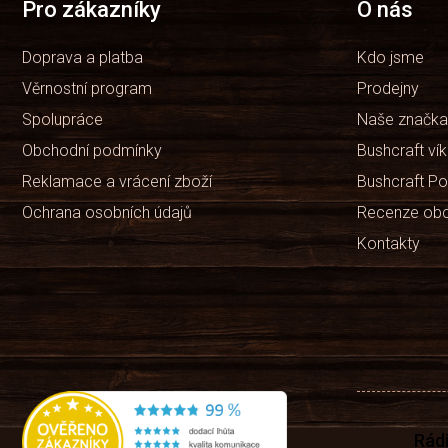
t
Pro zákazníky
O nás
í
Doprava a platba
Kdo jsme
Věrnostní program
Prodejny
Spolupráce
Naše značka
Obchodní podmínky
Bushcraft ví
Reklamace a vrácení zboží
Bushcraft Po
Ochrana osobních údajů
Recenze ob
Kontakty
Rád