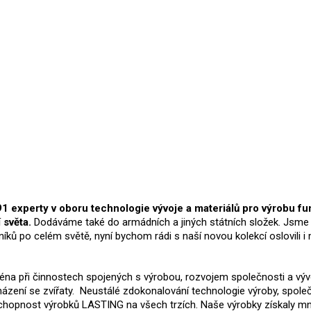
experty v oboru technologie vývoje a materiálů pro výrobu funk
 světa.
Dodáváme také do armádních a jiných státních složek. Jsme 
níků po celém světě, nyní bychom rádi s naší novou kolekcí oslovili 
jména při činnostech spojených s výrobou, rozvojem společnosti a vý
cházení se zvířaty. Neustálé zdokonalování technologie výroby, spol
schopnost výrobků LASTING na všech trzích. Naše výrobky získaly mno