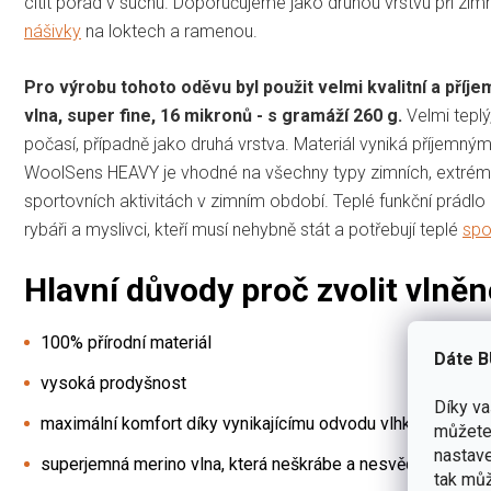
cítit pořád v suchu. Doporučujeme jako druhou vrstvu při zim
nášivky
na loktech a ramenou.
Pro výrobu tohoto oděvu byl použit velmi kvalitní a p
vlna, super fine, 16 mikronů - s gramáží 260 g.
Velmi teplý
počasí, případně jako druhá vrstva. Materiál vyniká příjemn
WoolSens HEAVY je vhodné na všechny typy zimních, ex­trémní
sportovních aktivitách v zimním období. Teplé funkční prádlo
rybáři a myslivci, kteří musí nehybně stát a potřebují teplé
spo
Hlavní důvody proč zvolit vlně
100% přírodní materiál
Dáte B
vysoká prodyšnost
Díky v
maximální komfort díky vynikajícímu odvodu vlhkosti
můžete 
nastave
superjemná merino vlna, která neškrábe a nesvědí
tak můž