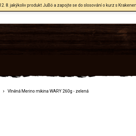
12. 8. jakýkoliv produkt JuBö a zapojte se do slosování o kurz s Krakene
Vlněná Merino mikina WARY 260g - zelená