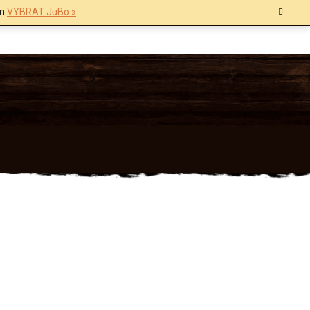
m.
VYBRAT JuBö »