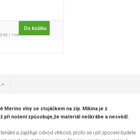
Do košíku
rná
3 Kč / 1 ml
a:
a
 Merino vlny se stojáčkem na zip. Mikina je z
ž při nošení způsobuje,že materiál neškrábe a nesvědí.
teriální a zajišťuje odvod vlhkosti, proto se i při zpocení budete