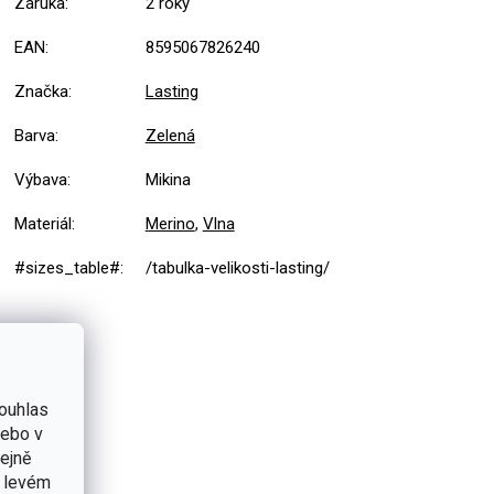
Záruka
:
2 roky
EAN
:
8595067826240
Značka
:
Lasting
Barva
:
Zelená
Výbava
:
Mikina
Materiál
:
Merino
,
Vlna
#sizes_table#
:
/tabulka-velikosti-lasting/
ouhlas
nebo v
tejně
v levém