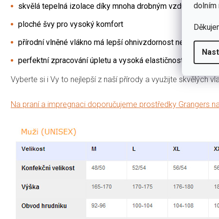
dolním 
skvělá tepelná izolace díky mnoha drobným vzduchovým 
ploché švy pro vysoký komfort
Děkuje
přírodní vlněné vlákno má lepší ohnivzdornost než syntetic
Nast
perfektní zpracování úpletu a vysoká elastičnost
Vyberte si i Vy to nejlepší z naší přírody a využijte skvělých 
Na praní a impregnaci doporučujeme prostředky Grangers na