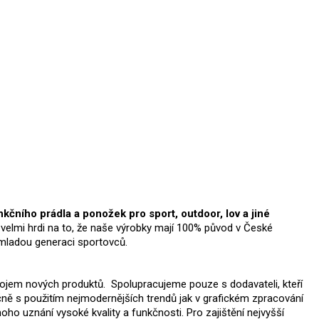
čního prádla a ponožek pro sport, outdoor, lov a jiné
velmi hrdi na to, že naše výrobky mají 100% původ v České
i mladou generaci sportovců.
vojem nových produktů. Spolupracujeme pouze s dodavateli, kteří
ečně s použitím nejmodernějších trendů jak v grafickém zpracování
ho uznání vysoké kvality a funkčnosti. Pro zajištění nejvyšší