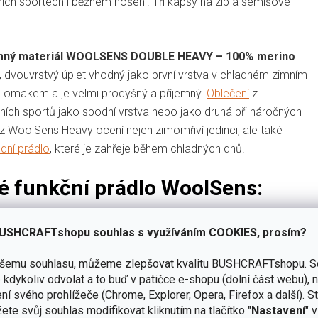
ních sportech i běžném nošení. Tři kapsy na zip a semišové
říjemný materiál WOOLSENS DOUBLE HEAVY – 100% merino
, dvouvrstvý úplet vhodný jako první vrstva v chladném zimním
ým omakem a je velmi prodyšný a příjemný.
Oblečení
z
ch spor­tů jako spodní vrstva nebo jako druhá při náročných
 z WoolSens Heavy ocení nejen zimomřiví jedinci, ale také
dní prádlo
, které je zahřeje během chladných dnů.
né funkční prádlo WoolSens:
USHCRAFTshopu souhlas s využíváním COOKIES, prosím?
ašemu souhlasu, můžeme zlepšovat kvalitu BUSHCRAFTshopu.
S
kdykoliv odvolat a to buď v patičce e-shopu (dolní část webu), 
ní svého prohlížeče (Chrome, Explorer, Opera, Firefox a další). S
ete svůj souhlas modifikovat kliknutím na tlačítko "
Nastavení
" 