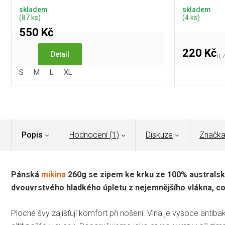
skladem
skladem
(87 ks)
(4 ks)
550 Kč
220 Kč
Detail
Mě
0,7
cen
S
M
L
XL
Popis
Hodnocení (1)
Diskuze
Značk
Pánská
mikina
260g se zipem ke krku ze 100% australské
dvouvrstvého hladkého úpletu z nejemnějšího vlákna, co
Ploché švy zajišťují komfort při nošení. Vlna je vysoce antibak