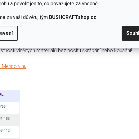
rohu a povolit jen to, co považujete za vhodné.
kapsám mezi vlákny
me za vaši důvěru, tým
BUSHCRAFTshop.cz
ké
avení
Souh
vlastností vlněných materiálů bez pocitu škrábání nebo kousání!
 Merino vlnu