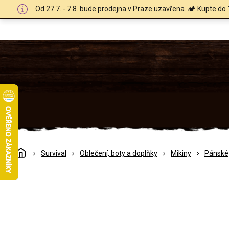
Přejít
Od 27.7. - 7.8. bude prodejna v Praze uzavřena. 🏕️ Kupte do 
na
obsah
Domů
Survival
Oblečení, boty a doplňky
Mikiny
Pánské