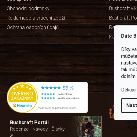
Obchodní podmínky
Bushcraft ví
Reklamace a vrácení zboží
Bushcraft Po
Ochrana osobních údajů
Recenze ob
Dáte B
Kontakty
Díky v
můžete 
nastave
tak můž
dolním 
Děkuje
Rád
pře
Nast
zku
Por
vám
Bushcraft Portál
výb
Recenze - Návody - Články