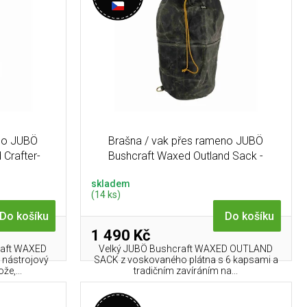
eno JUBÖ
Brašna / vak přes rameno JUBÖ
 Crafter-
Bushcraft Waxed Outland Sack -
olivová
skladem
(14 ks)
Do košíku
Do košíku
1 490 Kč
raft WAXED
Velký JUBÖ Bushcraft WAXED OUTLAND
 nástrojový
SACK z voskovaného plátna s 6 kapsami a
že,...
tradičním zavíráním na...