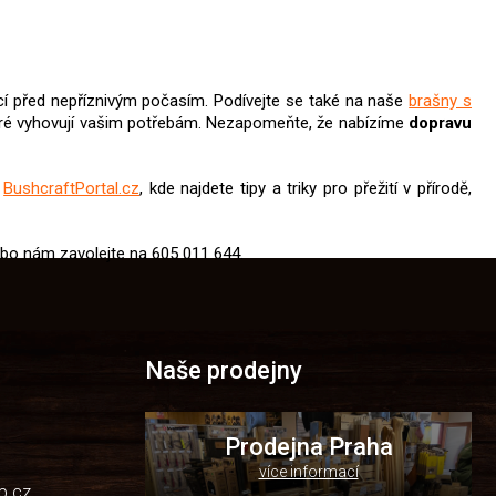
 před nepříznivým počasím. Podívejte se také na naše
brašny s
eré vyhovují vašim potřebám. Nezapomeňte, že nabízíme
dopravu
u
BushcraftPortal.cz
, kde najdete tipy a triky pro přežití v přírodě,
bo nám zavolejte na 605 011 644.
Naše prodejny
Prodejna Praha
více informací
p.cz