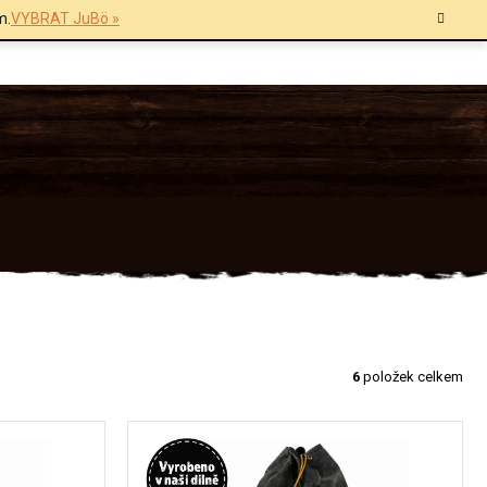
m.
VYBRAT JuBö »
6
položek celkem