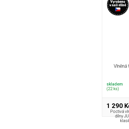
Vlněná
skladem
(22 ks)
1 290 K
Poctivá vl
dílny J
klasi