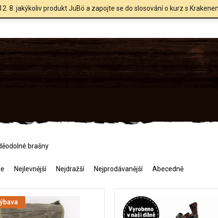
12. 8. jakýkoliv produkt JuBö a zapojte se do slosování o kurz s Krakene
děodolné brašny
me
Nejlevnější
Nejdražší
Nejprodávanější
Abecedně
výbava