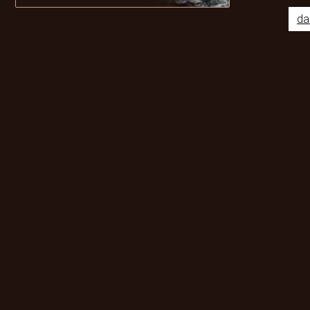
da
Odebírat newsletter
Vložte svůj e-mail a my vám budeme zasílat informace o novýc