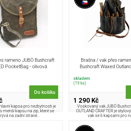
es rameno JUBÖ Bushcraft
Brašna / vak přes ram
D PocketBag - olivová
Bushcraft Waxed Outland
olivová
skladem
(19 ks)
Do košíku
č
1 290 Kč
hlavní kapsa pro nezbytnosti je
Voskovaný vak JUBÖ Bushc
o menší kapsu na zip, které se
OUTLAND CRAFTER je stylový
rývá na zadní straně...
vak se 6 kapsami pro no