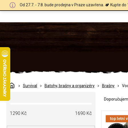
Přejít
Od 27.7. - 7.8. bude prodejna v Praze uzavřena. 🏕️ Kupte do 
na
obsah
Domů
Survival
Batohy, brašny a organizéry
Brašny
Vo
Ř
P
a
Doporučuje
o
z
s
e
V
t
1290
Kč
1690
Kč
n
ý
top letní 
r
í
p
a