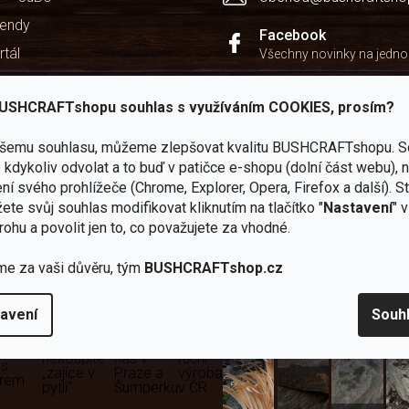
kendy
Facebook
rtál
Všechny novinky na jedn
chodu
Instagram
USHCRAFTshopu souhlas s využíváním COOKIES, prosím?
Zážitky z našich výprav
Youtube
ašemu souhlasu, můžeme zlepšovat kvalitu BUSHCRAFTshopu.
S
Užitečné recenze a návod
kdykoliv odvolat a to buď v patičce e-shopu (dolní část webu), 
ní svého prohlížeče (Chrome, Explorer, Opera, Firefox a další). S
ete svůj souhlas modifikovat kliknutím na tlačítko "
Nastavení
" 
rohu a povolit jen to, co považujete za vhodné.
me za vaši důvěru, tým
BUSHCRAFTshop.cz
Zboží
2
Vlastní
i
Užijte si to v 
sami
kamenné
značka
dáváme
avení
Souh
testujeme
prodejny
JuBö
Vybavení, na které spoléhát
šenosti
U nás
Navštivte
Poctivá
adíme
nekoupíte
nás v
ruční
 s
„zajíce v
Praze a
výroba
ěrem
pytli“
Šumperku
v ČR