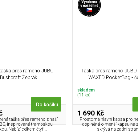
 taška přes rameno JUBÖ
Taška přes rameno JUBÖ 
Bushcraft Žebrák
WAXED PocketBag - č
skladem
(11 ks)
Do košíku
č
1 690 Kč
něná taška přes rameno z naší
Prostorná hlavní kapsa pro ne
UBÖ, inspirovaná trampskou
doplněná o menší kapsu na zi
kou. Nabízí celkem čtyři...
skrývá na zadní straně