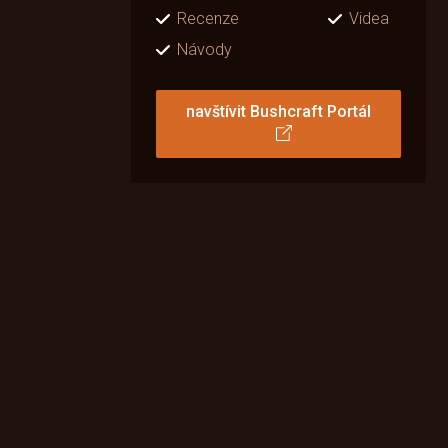
Recenze
Videa
Návody
navštívit Bushcraft Portál