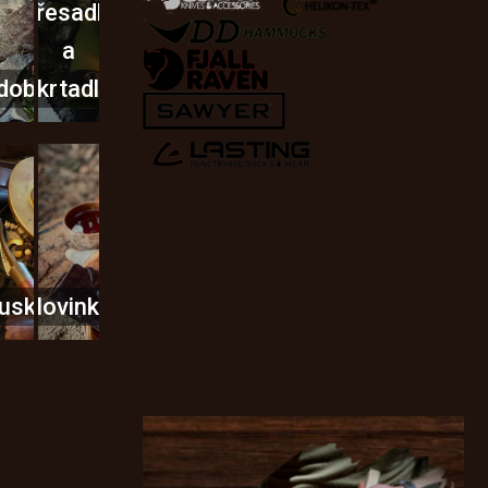
Křesadla
a
dobí
škrtadla
usky
Novinky