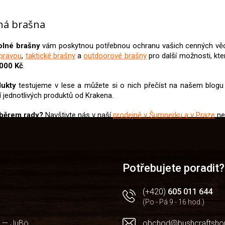
O
v
ná brašna
l
á
d
olné brašny
vám poskytnou potřebnou ochranu vašich cenných věcí
a
pravou
,
taktické brašny
a
outdoorové brašny
pro další možnosti, kt
c
000 Kč
.
í
p
dukty
testujeme v lese a můžete si o nich přečíst na našem blog
r
 jednotlivých produktů od Krakena.
v
k
ýběrem rady?
Navštivte nás v naší
prodejně v Šumperku a v Praze
ne
y
v
ý
p
i
Potřebujete poradit?
s
u
(+420)
605 011 644
(Po - Pá 9 - 16 hod.)
 — JuBö
obchod@bushcraftsho