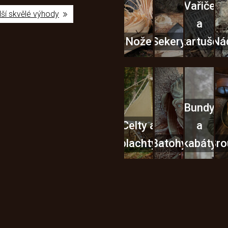
Vařiče
lší skvělé výhody
a
Nože
Sekery
kartuše
Ná
Bundy
Celty a
a
plachty
Batohy
kabáty
Bro
Instagram
h produktech na našem e-