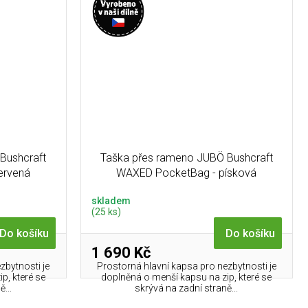
Bushcraft
Taška přes rameno JUBÖ Bushcraft
ervená
WAXED PocketBag - písková
skladem
(25 ks)
Do košíku
Do košíku
1 690 Kč
zbytnosti je
Prostorná hlavní kapsa pro nezbytnosti je
p, které se
doplněná o menší kapsu na zip, které se
...
skrývá na zadní straně...