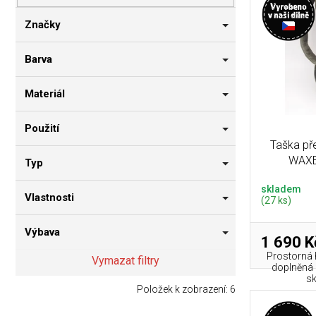
p
i
n
r
s
n
Značky
o
p
í
d
r
p
Barva
u
o
a
k
d
n
Materiál
t
u
e
ů
k
l
Použití
t
Taška př
ů
WAXE
Typ
skladem
Vlastnosti
(27 ks)
Výbava
1 690 K
Prostorná 
Vymazat filtry
doplněná 
sk
Položek k zobrazení:
6