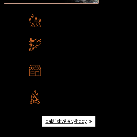
Rádi předáváme zkušenosti
Poradíme vám s výběrem
Zboží sami testujeme
U nás nekoupíte „zajíce v pytli“
2 kamenné prodejny
Navštivte nás v Praze a
Šumperku
Vlastní značka JuBö
Poctivá ruční výroba v ČR
další skvělé výhody