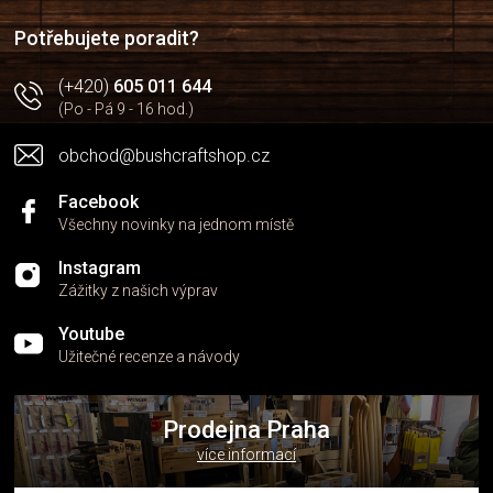
í
Potřebujete poradit?
(+420)
605 011 644
(Po - Pá 9 - 16 hod.)
obchod@bushcraftshop.cz
Facebook
Všechny novinky na jednom místě
Instagram
Zážitky z našich výprav
Youtube
Užitečné recenze a návody
Prodejna Praha
více informací