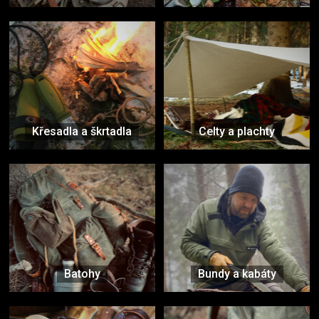
Křesadla a škrtadla
Celty a plachty
Batohy
Bundy a kabáty