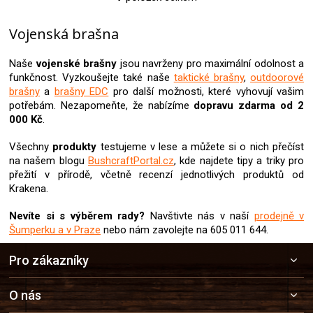
O
v
l
Vojenská brašna
á
d
Naše
vojenské brašny
jsou navrženy pro maximální odolnost a
a
funkčnost. Vyzkoušejte také naše
taktické brašny
,
outdoorové
c
brašny
a
brašny EDC
pro další možnosti, které vyhovují vašim
í
potřebám. Nezapomeňte, že nabízíme
dopravu zdarma od 2
p
000 Kč
.
r
v
Všechny
produkty
testujeme v lese a můžete si o nich přečíst
k
na našem blogu
BushcraftPortal.cz
, kde najdete tipy a triky pro
y
v
přežití v přírodě, včetně recenzí jednotlivých produktů od
ý
Krakena.
p
i
Nevíte si s výběrem rady?
Navštivte nás v naší
prodejně v
s
Šumperku a v Praze
nebo nám zavolejte na 605 011 644.
u
Z
Pro zákazníky
á
p
a
O nás
t