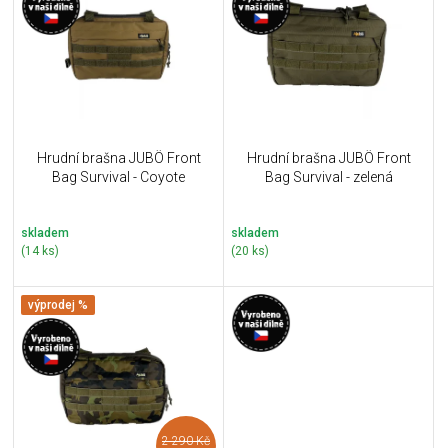
u
i
k
s
t
p
ů
r
o
d
u
Hrudní brašna JUBÖ Front
Hrudní brašna JUBÖ Front
k
Bag Survival - Coyote
Bag Survival - zelená
t
ů
skladem
skladem
(14 ks)
(20 ks)
výprodej %
2 290 Kč