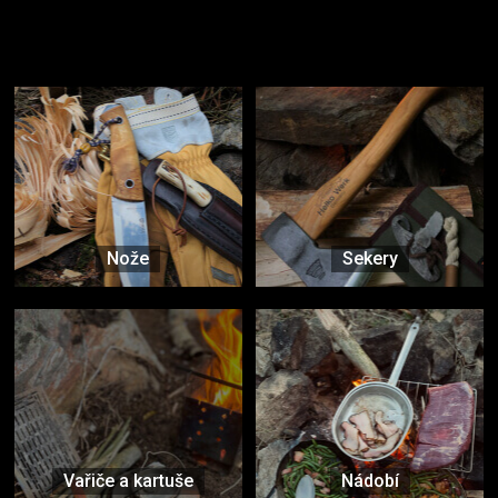
Užijte si to v přírodě
Vybavení, na které spoléháte nejčastěji
Nože
Sekery
Vařiče a kartuše
Nádobí