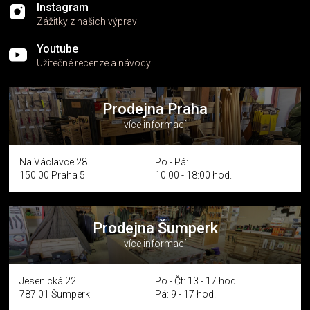
Instagram
Zážitky z našich výprav
Youtube
Užitečné recenze a návody
Prodejna Praha
více informací
Na Václavce 28
Po - Pá:
150 00 Praha 5
10:00 - 18:00 hod.
Prodejna Šumperk
více informací
Jesenická 22
Po - Čt: 13 - 17 hod.
787 01 Šumperk
Pá: 9 - 17 hod.