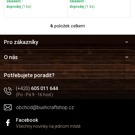
skladem -
skladem -
doprodej
(1 ks)
doprodej
(1 ks)
6
položek celkem
O
v
Z
l
Pro zákazníky
á
á
p
d
a
a
O nás
c
t
í
í
p
Potřebujete poradit?
r
v
(+420)
605 011 644
k
(Po - Pá 9 - 16 hod.)
y
v
obchod@bushcraftshop.cz
ý
p
i
Facebook
s
Všechny novinky na jednom místě
u