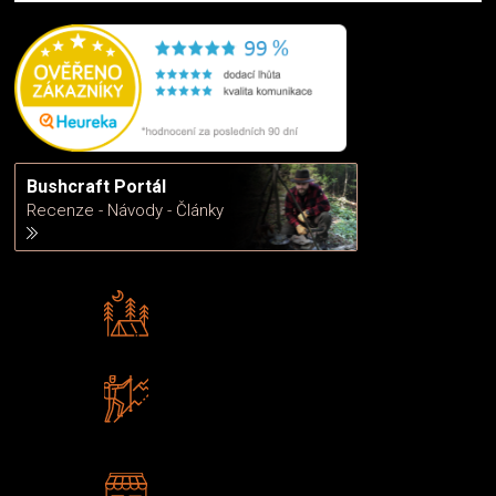
Bushcraft Portál
Recenze - Návody - Články
Rádi předáváme zkušenosti
Poradíme vám s výběrem
Zboží sami testujeme
U nás nekoupíte „zajíce v pytli“
2 kamenné prodejny