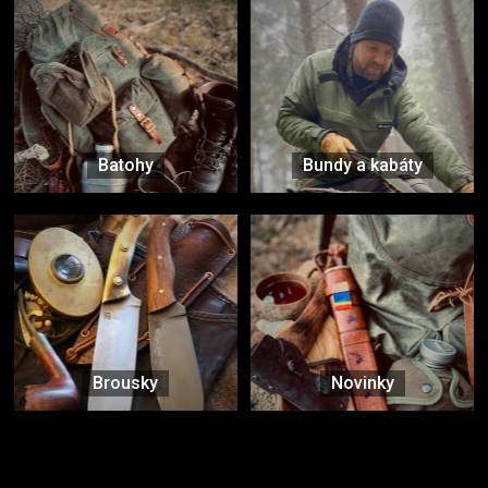
Batohy
Bundy a kabáty
Brousky
Novinky