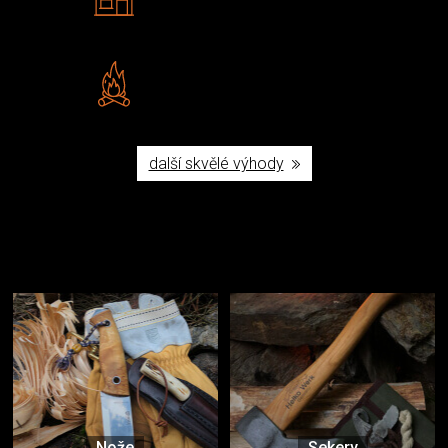
Navštivte nás v Praze a
Šumperku
Vlastní značka JuBö
Poctivá ruční výroba v ČR
další skvělé výhody
Užijte si to v přírodě
Vybavení, na které spoléháte nejčastěji
Nože
Sekery