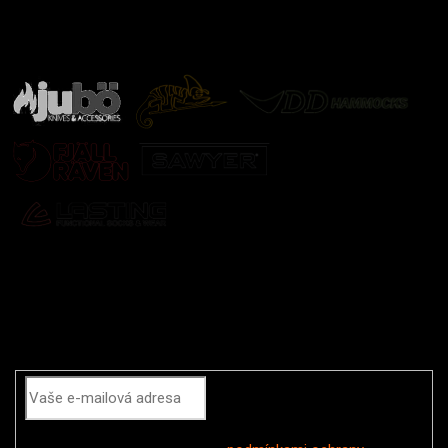
Značky ověřené samotnou přírodou
další značky
Odebírat newsletter