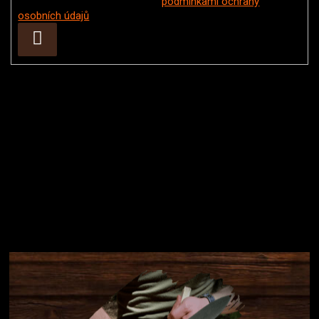
Vložením e-mailu souhlasíte s
podmínkami ochrany
osobních údajů
Přihlásit
se
Instagram