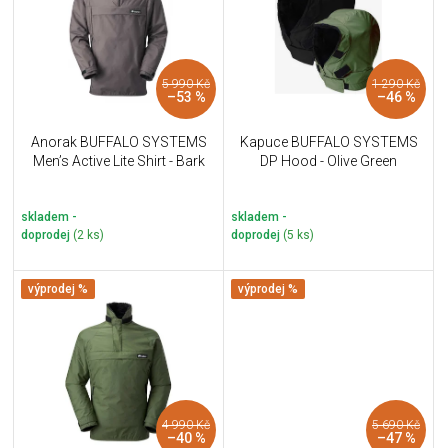
i
k
s
t
p
ů
r
5 990 Kč
1 290 Kč
o
–53 %
–46 %
d
u
Anorak BUFFALO SYSTEMS
Kapuce BUFFALO SYSTEMS
k
Men’s Active Lite Shirt - Bark
DP Hood - Olive Green
t
ů
skladem -
skladem -
doprodej
(2 ks)
doprodej
(5 ks)
výprodej %
výprodej %
4 990 Kč
5 690 Kč
–40 %
–47 %