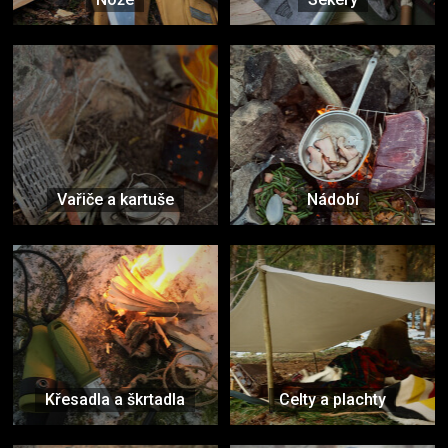
Vařiče a kartuše
Nádobí
Křesadla a škrtadla
Celty a plachty