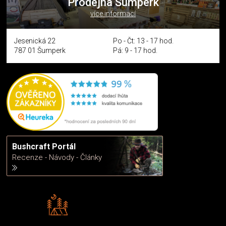
Prodejna Šumperk
více informací
Jesenická 22
Po - Čt: 13 - 17 hod.
787 01 Šumperk
Pá: 9 - 17 hod.
Bushcraft Portál
Recenze - Návody - Články
Rádi předáváme zkušenosti
Poradíme vám s výběrem