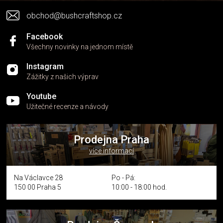
v
obchod@bushcraftshop.cz
ý
p
i
Facebook
s
Všechny novinky na jednom místě
u
Instagram
Zážitky z našich výprav
Youtube
Užitečné recenze a návody
Prodejna Praha
více informací
Na Václavce 28
Po - Pá:
150 00 Praha 5
10:00 - 18:00 hod.