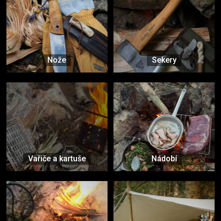
Nože
Sekery
Vařiče a kartuše
Nádobí