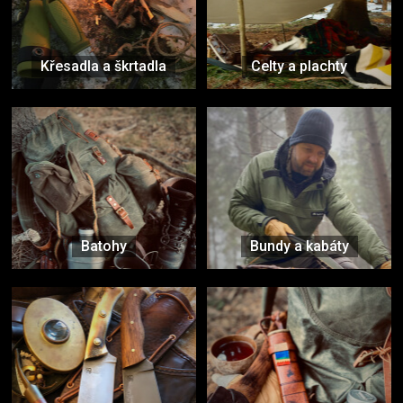
Křesadla a škrtadla
Celty a plachty
Batohy
Bundy a kabáty