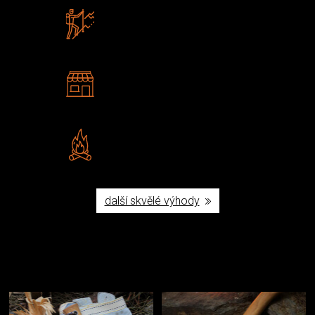
Zboží sami testujeme
U nás nekoupíte „zajíce v pytli“
2 kamenné prodejny
Navštivte nás v Praze a
Šumperku
Vlastní značka JuBö
Poctivá ruční výroba v ČR
další skvělé výhody
Užijte si to v přírodě
Vybavení, na které spoléháte nejčastěji