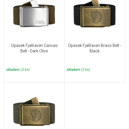
u
i
k
s
t
p
ů
r
o
d
u
Opasek Fjällräven Canvas
Opasek Fjällräven Brass Belt -
k
Belt - Dark Olive
Black
t
ů
skladem
(3 ks)
skladem
(2 ks)