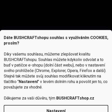
Dáte BUSHCRAFTshopu souhlas s využíváním COOKIES,
prosím?
Díky vašemu souhlasu, můžeme zlepšovat kvalitu
BUSHCRAFTshopu.
Souhlas můžete kdykoliv odvolat a to
buď v patičce e-shopu (dolní část webu), nebo v nastavení
svého prohlížeče (Chrome, Explorer, Opera, Firefox a další).
Stejně tak můžete svůj souhlas modifikovat kliknutím na
tlačítko "
Nastavení
" v levém dolním rohu a povolit jen to, co
Přihlásit se
považujete za vhodné.
Vložením e-mailu souhlasíte s
Děkujeme za vaši důvěru, tým
BUSHCRAFTshop.cz
podmínkami ochrany osobních údajů
Nastavení