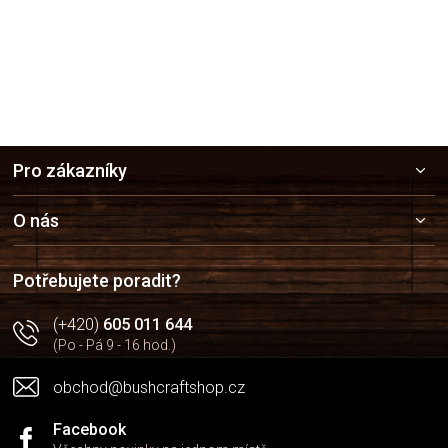
Z
Pro zákazníky
á
p
a
O nás
t
í
Potřebujete poradit?
(+420)
605 011 644
(Po - Pá 9 - 16 hod.)
obchod@bushcraftshop.cz
Facebook