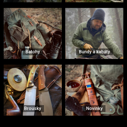
Batohy
Bundy a kabáty
Brousky
Novinky