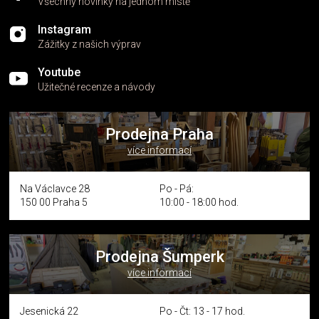
Všechny novinky na jednom místě
Instagram
Zážitky z našich výprav
Youtube
Užitečné recenze a návody
Prodejna Praha
více informací
Na Václavce 28
Po - Pá:
150 00 Praha 5
10:00 - 18:00 hod.
Prodejna Šumperk
více informací
Jesenická 22
Po - Čt: 13 - 17 hod.