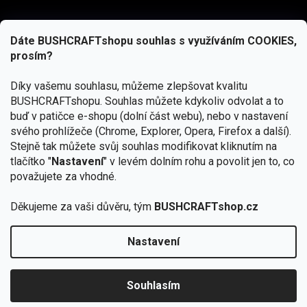
Dáte BUSHCRAFTshopu souhlas s využíváním COOKIES,
prosím?
Díky vašemu souhlasu, můžeme zlepšovat kvalitu
BUSHCRAFTshopu.
Souhlas můžete kdykoliv odvolat a to
buď v patičce e-shopu (dolní část webu), nebo v nastavení
svého prohlížeče (Chrome, Explorer, Opera, Firefox a další).
Stejně tak můžete svůj souhlas modifikovat kliknutím na
tlačítko "
Nastavení
" v levém dolním rohu a povolit jen to, co
Přihlásit se
považujete za vhodné.
Vložením e-mailu souhlasíte s
podmínkami ochrany osobních údajů
Děkujeme za vaši důvěru, tým
BUSHCRAFTshop.cz
Nastavení
Od 27.7. - 7.8. bude prodejna v Praze uzavřena.
Copyright 2026
BUSHCRAFTshop.cz
. Všechna práva
🏕️ Kupte do 12. 8. jakýkoliv produkt JuBö a
vyhrazena.
Upravit nastavení cookies
zapojte se do slosování o kurz s
Souhlasím
Krakenem.
VYBRAT JuBö »
Vytvořil Shoptet