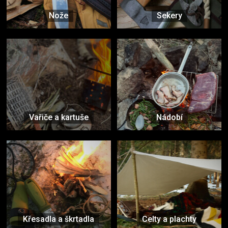
Nože
Sekery
Vařiče a kartuše
Nádobí
Křesadla a škrtadla
Celty a plachty