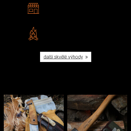
2 kamenné prodejny
Navštivte nás v Praze a
Šumperku
Vlastní značka JuBö
Poctivá ruční výroba v ČR
další skvělé výhody
Užijte si to v přírodě
Vybavení, na které spoléháte nejčastěji