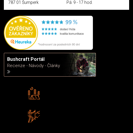
787 01 Šumperk
Pá: 9 - 17 hod.
Bushcraft Portál
Recenze - Návody - Články
Rádi předáváme zkušenosti
Poradíme vám s výběrem
Zboží sami testujeme
U nás nekoupíte „zajíce v pytli“