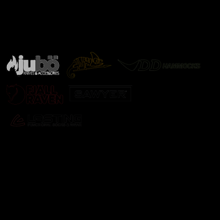
Značky ověřené samotnou přírodou
další značky
Odebírat newsletter
Vložte svůj e-mail a my vám budeme zasílat informace o
nových produktech na našem e-shopu.