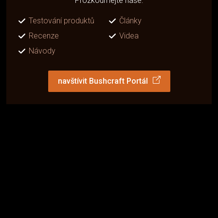
Prozkoumejte naše:
Testování produktů
Články
Recenze
Videa
Návody
navštívit Bushcraft Portál