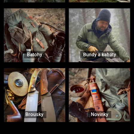
Batohy
Bundy a kabáty
Brousky
Novinky