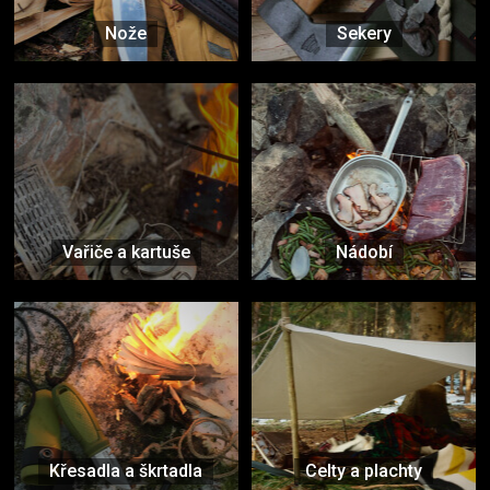
Nože
Sekery
Vařiče a kartuše
Nádobí
Křesadla a škrtadla
Celty a plachty