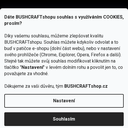
Dáte BUSHCRAFTshopu souhlas s využíváním COOKIES,
prosím?
Díky vašemu souhlasu, můžeme zlepšovat kvalitu
BUSHCRAFTshopu.
Souhlas můžete kdykoliv odvolat a to
buď v patičce e-shopu (dolní část webu), nebo v nastavení
svého prohlížeče (Chrome, Explorer, Opera, Firefox a další).
Stejně tak můžete svůj souhlas modifikovat kliknutím na
tlačítko "
Nastavení
" v levém dolním rohu a povolit jen to, co
Přihlásit se
považujete za vhodné.
Vložením e-mailu souhlasíte s
podmínkami ochrany osobních údajů
Děkujeme za vaši důvěru, tým
BUSHCRAFTshop.cz
Nastavení
Od 27.7. - 7.8. bude prodejna v Praze uzavřena.
Copyright 2026
BUSHCRAFTshop.cz
. Všechna práva
🏕️ Kupte do 12. 8. jakýkoliv produkt JuBö a
vyhrazena.
Upravit nastavení cookies
zapojte se do slosování o kurz s
Souhlasím
Krakenem.
VYBRAT JuBö »
Vytvořil Shoptet