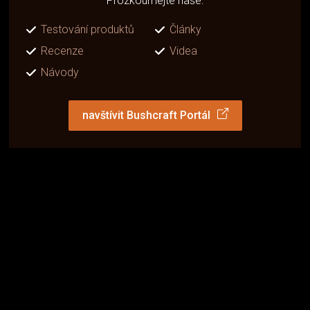
Prozkoumejte naše:
Testování produktů
Články
Recenze
Videa
Návody
navštívit Bushcraft Portál