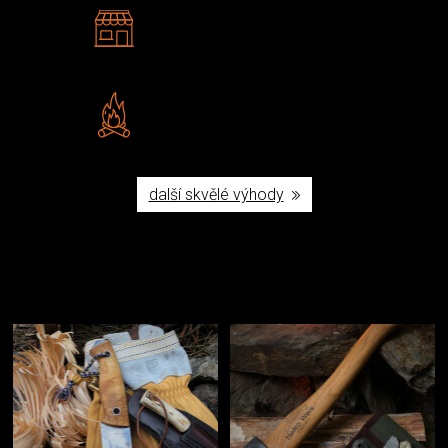
2 kamenné prodejny
Navštivte nás v Praze a
Šumperku
Vlastní značka JuBö
Poctivá ruční výroba v ČR
další skvělé výhody
Užijte si to v přírodě
Vybavení, na které spoléháte nejčastěji