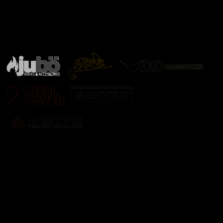
Značky ověřené samotnou přírodou
další značky
Odebírat newsletter
Vložte svůj e-mail a my vám budeme zasílat informace o
nových produktech na našem e-shopu.