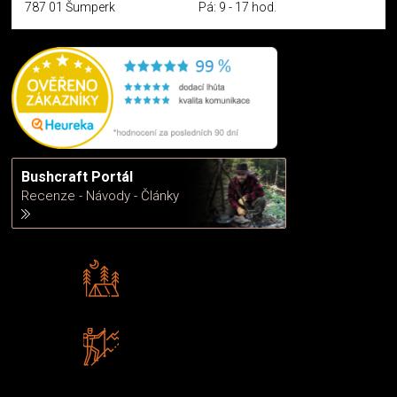
787 01 Šumperk
Pá: 9 - 17 hod.
Bushcraft Portál
Recenze - Návody - Články
Rádi předáváme zkušenosti
Poradíme vám s výběrem
Zboží sami testujeme
U nás nekoupíte „zajíce v pytli“