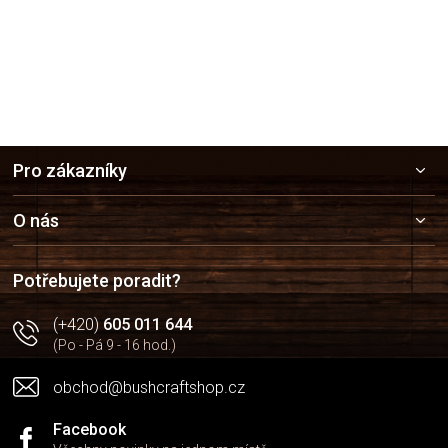
Z
Pro zákazníky
á
p
a
O nás
t
í
Potřebujete poradit?
(+420)
605 011 644
(Po - Pá 9 - 16 hod.)
obchod@bushcraftshop.cz
Facebook