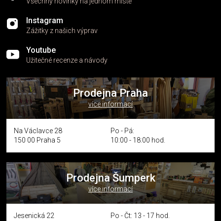
Všechny novinky na jednom místě
Instagram
Zážitky z našich výprav
Youtube
Užitečné recenze a návody
Prodejna Praha
více informací
Na Václavce 28
Po - Pá:
150 00 Praha 5
10:00 - 18:00 hod.
Prodejna Šumperk
více informací
Jesenická 22
Po - Čt: 13 - 17 hod.