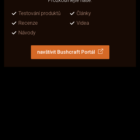
Prozkoumejte naše:
Testování produktů
Články
Recenze
Videa
Návody
navštívit Bushcraft Portál