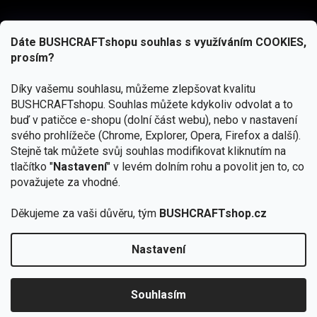
Dáte BUSHCRAFTshopu souhlas s využíváním COOKIES,
prosím?
Díky vašemu souhlasu, můžeme zlepšovat kvalitu
BUSHCRAFTshopu.
Souhlas můžete kdykoliv odvolat a to
buď v patičce e-shopu (dolní část webu), nebo v nastavení
svého prohlížeče (Chrome, Explorer, Opera, Firefox a další).
Stejně tak můžete svůj souhlas modifikovat kliknutím na
tlačítko "
Nastavení
" v levém dolním rohu a povolit jen to, co
Přihlásit se
považujete za vhodné.
Vložením e-mailu souhlasíte s
podmínkami ochrany osobních údajů
Děkujeme za vaši důvěru, tým
BUSHCRAFTshop.cz
Nastavení
Od 27.7. - 7.8. bude prodejna v Praze uzavřena.
Copyright 2026
BUSHCRAFTshop.cz
. Všechna práva
🏕️ Kupte do 12. 8. jakýkoliv produkt JuBö a
vyhrazena.
Upravit nastavení cookies
zapojte se do slosování o kurz s
Souhlasím
Krakenem.
VYBRAT JuBö »
Vytvořil Shoptet