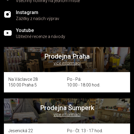
Všechny novinky na jednom místě
Instagram
Zážitky z našich výprav
Youtube
Užitečné recenze a návody
Prodejna Praha
více informací
Na Václavce 28
Po - Pá:
150 00 Praha 5
10:00 - 18:00 hod.
Prodejna Šumperk
více informací
Jesenická 22
Po - Čt: 13 - 17 hod.