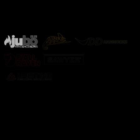
Značky ověřené samotnou přírodou
další značky
Odebírat newsletter
Vložte svůj e-mail a my vám budeme zasílat informace o
nových produktech na našem e-shopu.