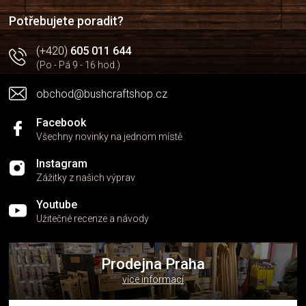
í
í
p
Potřebujete poradit?
r
v
(+420)
605 011 644
k
(Po - Pá 9 - 16 hod.)
y
v
obchod@bushcraftshop.cz
ý
p
i
Facebook
s
Všechny novinky na jednom místě
u
Instagram
Zážitky z našich výprav
Youtube
Užitečné recenze a návody
Prodejna Praha
více informací