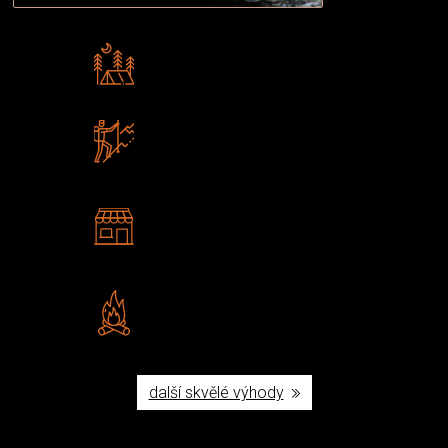
Rádi předáváme zkušenosti
Poradíme vám s výběrem
Zboží sami testujeme
U nás nekoupíte „zajíce v pytli“
2 kamenné prodejny
Navštivte nás v Praze a
Šumperku
Vlastní značka JuBö
Poctivá ruční výroba v ČR
další skvělé výhody