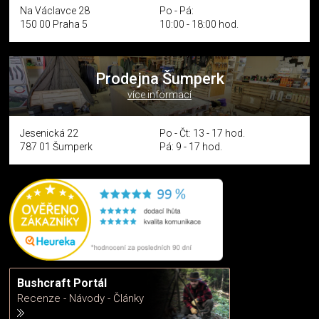
Na Václavce 28
Po - Pá:
150 00 Praha 5
10:00 - 18:00 hod.
Prodejna Šumperk
více informací
Jesenická 22
Po - Čt: 13 - 17 hod.
787 01 Šumperk
Pá: 9 - 17 hod.
Bushcraft Portál
Recenze - Návody - Články