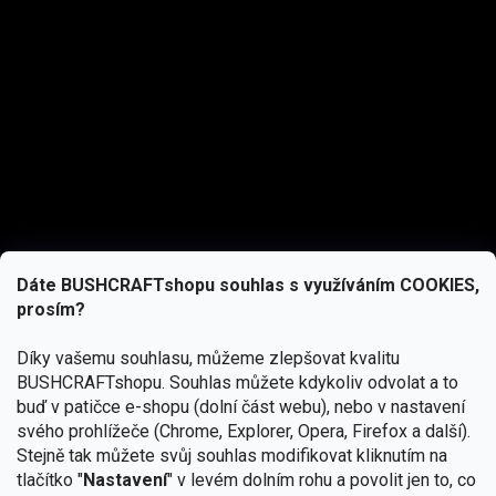
Dáte BUSHCRAFTshopu souhlas s využíváním COOKIES,
prosím?
Díky vašemu souhlasu, můžeme zlepšovat kvalitu
BUSHCRAFTshopu.
Souhlas můžete kdykoliv odvolat a to
buď v patičce e-shopu (dolní část webu), nebo v nastavení
svého prohlížeče (Chrome, Explorer, Opera, Firefox a další).
Stejně tak můžete svůj souhlas modifikovat kliknutím na
tlačítko "
Nastavení
" v levém dolním rohu a povolit jen to, co