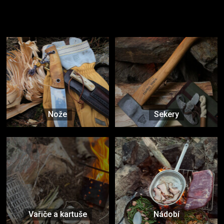
Užijte si to v přírodě
Vybavení, na které spoléháte nejčastěji
Nože
Sekery
Vařiče a kartuše
Nádobí