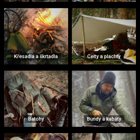
Křesadla a škrtadla
Celty a plachty
Batohy
Bundy a kabáty